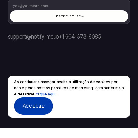
Inscrever-se
support@notify-me.io
+1 604-373-9085
Ao continuar a navegar, aceita a utilização de cookies por
PT
▼
nós e pelos nossos parceiros de marketing. Para saber mais
© 2026 Todos os direitos reservados.
e desativar,
clique aqui.
Termos de Serviço
política de Privacidade
Aceitar