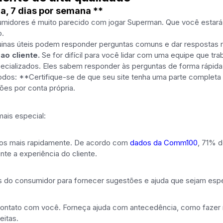
ia, 7 dias por semana **
sumidores é muito parecido com jogar Superman. Que você estará d
o.
as úteis podem responder perguntas comuns e dar respostas ráp
ao cliente.
Se for difícil para você lidar com uma equipe que tra
pecializados. Eles sabem responder às perguntas de forma rápid
dos: **Certifique-se de que seu site tenha uma parte completa 
ões por conta própria.
mais especial:
-los mais rapidamente. De acordo com
dados da Comm100
, 71% d
te a experiência do cliente.
s do consumidor para fornecer sugestões e ajuda que sejam esp
ontato com você. Forneça ajuda com antecedência, como fazer 
eitas.