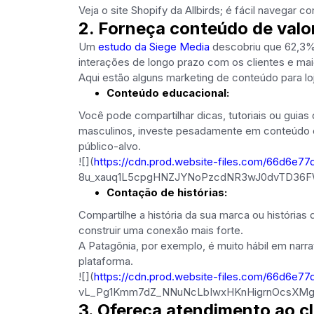
Veja o site Shopify da Allbirds; é fácil navegar 
2. Forneça conteúdo de valo
Um
estudo da Siege Media
descobriu que 62,3% d
interações de longo prazo com os clientes e maior
Aqui estão alguns marketing de conteúdo para lo
Conteúdo educacional:
Você pode compartilhar dicas, tutoriais ou guia
masculinos, investe pesadamente em conteúdo e
público-alvo.
![](
https://cdn.prod.website-files.com/66
8u_xauq1L5cpgHNZJYNoPzcdNR3wJ0dvTD36F
Contação de histórias:
Compartilhe a história da sua marca ou história
construir uma conexão mais forte.
A Patagônia, por exemplo, é muito hábil em narra
plataforma.
![](
https://cdn.prod.website-files.com/66d6
vL_Pg1Kmm7dZ_NNuNcLbIwxHKnHigrnOcsXMg
3. Ofereça atendimento ao cl