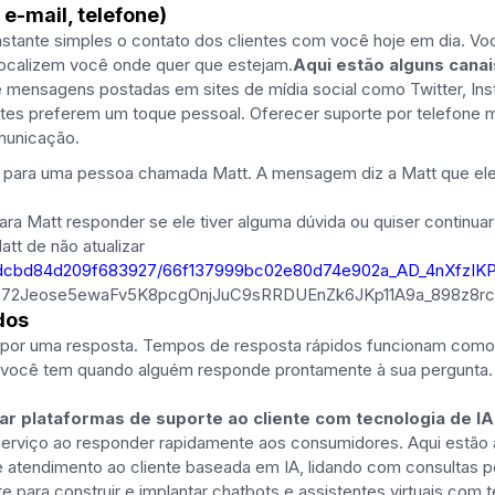
 e-mail, telefone)
bastante simples o contato dos clientes com você hoje em dia. V
localizem você onde quer que estejam.
Aqui estão alguns cana
 mensagens postadas em sites de mídia social como Twitter, In
ntes preferem um toque pessoal. Oferecer suporte por telefone 
municação.
o para uma pessoa chamada Matt. A mensagem diz a Matt que ele o
ara Matt responder se ele tiver alguma dúvida ou quiser continu
att de não atualizar
6e77dcbd84d209f683927/66f137999bc02e80d74e902a_AD_4nXfzI
572Jeose5ewaFv5K8pcgOnjJuC9sRRDUEnZk6JKp11A9a_898z8rc
dos
e por uma resposta. Tempos de resposta rápidos funcionam como
e você tem quando alguém responde prontamente à sua pergunta. 
ar plataformas de suporte ao cliente com tecnologia de IA
 serviço ao responder rapidamente aos consumidores. Aqui estã
atendimento ao cliente baseada em IA, lidando com consultas por
para construir e implantar chatbots e assistentes virtuais com t