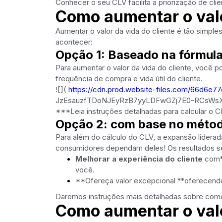
Conhecer o seu CLV facilita a priorização de clie
Como aumentar o valo
Aumentar o valor da vida do cliente é tão simpl
acontecer:
Opção 1: Baseado na fórmul
Para aumentar o valor da vida do cliente, você p
frequência de compra e vida útil do cliente.
![](
https://cdn.prod.website-files.com/66
JzEsauzfTDoNJEyRzB7yyLDFwGZj7E0-RCsWsX9
***Leia instruções detalhadas para calcular o C
Opção 2: com base no método
Para além do cálculo do CLV, a expansão liderada
consumidores dependam deles! Os resultados se
Melhorar a experiência do cliente
com**
você.
**Ofereça valor excepcional **oferecendo
Daremos instruções mais detalhadas sobre como a
Como aumentar o valor