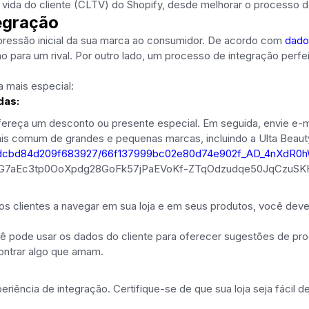
e vida do cliente (CLTV) do Shopify, desde melhorar o processo d
tegração
pressão inicial da sua marca ao consumidor. De acordo com
dado
 para um rival. Por outro lado, um processo de integração perfe
 mais especial:
das:
ereça um desconto ou presente especial. Em seguida, envie e-m
ais comum de grandes e pequenas marcas, incluindo a Ulta Beaut
e77dcbd84d209f683927/66f137999bc02e80d74e902f_AD_4nXdR0hW
7aEc3tp0OoXpdg28GoFk57jPaEVoKf-ZTqOdzudqe50JqCzuSKH
os clientes a navegar em sua loja e em seus produtos, você deve 
de usar os dados do cliente para oferecer sugestões de produt
ontrar algo que amam.
eriência de integração. Certifique-se de que sua loja seja fácil