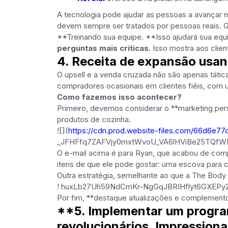
A tecnologia pode ajudar as pessoas a avançar
devem sempre ser tratados por pessoas reais. Ge
**Treinando sua equipe. **Isso ajudará sua equ
perguntas mais críticas.
Isso mostra aos clie
4. Receita de expansão usan
O upsell e a venda cruzada não são apenas tática
compradores ocasionais em clientes fiéis, com 
Como fazemos isso acontecer?
Primeiro, devemos considerar o **marketing per
produtos de cozinha.
![](
https://cdn.prod.website-files.com/66d
_JFHFfq7ZAFVjy0mxtWvoU_VA6lHViBe25TQfW
O e-mail acima é para Ryan, que acabou de comp
itens de que ele pode gostar: uma escova para c
Outra estratégia, semelhante ao que a The Body
! huxLb27Uh59NdCmKr-NgGqJBRIHflyt6GXEPy
Por fim, **destaque atualizações e complemento
**5. Implementar um program
revolucionários. Impression