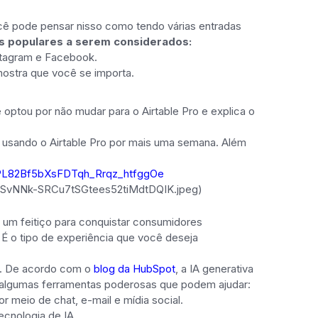
ocê pode pensar nisso como tendo várias entradas
is populares a serem considerados:
stagram e Facebook.
mostra que você se importa.
ptou por não mudar para o Airtable Pro e explica o
ar usando o Airtable Pro por mais uma semana. Além
KPL82Bf5bXsFDTqh_Rrqz_htfggOe
SvNNk-SRCu7tSGtees52tiMdtDQIK.jpeg)
 um feitiço para conquistar consumidores
É o tipo de experiência que você deseja
. De acordo com o
blog da HubSpot
, a IA generativa
o algumas ferramentas poderosas que podem ajudar:
 meio de chat, e-mail e mídia social.
ecnologia de IA.