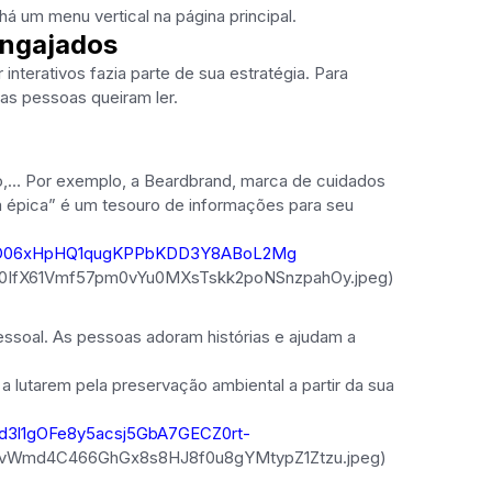
há um menu vertical na página principal.
engajados
nterativos fazia parte de sua estratégia. Para
 as pessoas queiram ler.
deo,… Por exemplo, a Beardbrand, marca de cuidados
 épica” é um tesouro de informações para seu
Xc-CO06xHpHQ1qugKPPbKDD3Y8ABoL2Mg
fX61Vmf57pm0vYu0MXsTskk2poNSnzpahOy.jpeg)
essoal. As pessoas adoram histórias e ajudam a
a lutarem pela preservação ambiental a partir da sua
Zd3l1gOFe8y5acsj5GbA7GECZ0rt-
Wmd4C466GhGx8s8HJ8f0u8gYMtypZ1Ztzu.jpeg)