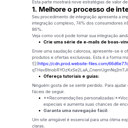
Esta parte mostrará nove estratégias de valor d
1. Melhore o processo de in
Seu procedimento de integração apresenta a im
integração complexo, 74% dos consumidores irão
86%.
Veja como você pode tornar sua integração ainda
Crie uma série de e-mails de boas-vin
Envie uma saudação calorosa, apresente-se e of
produtos e ofertas exclusivas. Esta é a forma m
![](
https://cdn.prod.website-files.com/66d6
qTHavBtnobRYOzKxSe2LaA_CnemUgmNq2mTJG
Ofereça tutoriais e guias:
Ninguém gosta de se sentir perdido. Para ajudar 
fáceis de seguir.
**Recomendações personalizadas:**Você po
especiais e aumenta suas chances de enc
Garanta uma navegação fácil:
Um site amigável é essencial para uma ótima exp
claras.