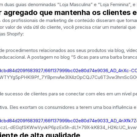
com duas guias denominadas “Loja Masculina” e “Loja Feminina”, e 
r agregado que mantenha os clientes 
os profissionais de marketing de conteúdo disseram que tornar i
 valor de vida útil do cliente, você precisa criar um material que
jas Shopify:
s de procedimentos relacionados aos seus produtos via blog, ví
ducacional. A postagem no blog “5 dicas para uma barba branca
d6e77dcbd84d209f683927/66f137999bc02e80d74e9036_AD_4n
WTYYg5pPHKI9Pf_7YBpmvAe3lX4zOpCQJ7Cu6T3vw3hmScGO0I
s de sucesso de clientes para se conectar com eles em um nível p
tiva. Eles exortam os consumidores a terem uma boa influência e 
e77dcbd84d209f683927/66f137999bc02e80d74e9033_AD_4nXfk7
czL-dEGqfSKWwVyvkP6pzEx5h-dL1x79X-kK834_H2KcUC_kvwv
iente de alta qualidade