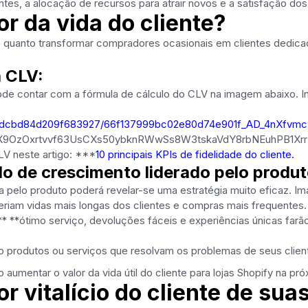
ntes, a alocação de recursos para atrair novos e a satisfação dos 
r da vida do cliente?
es quanto transformar compradores ocasionais em clientes dedica
a CLV:
ode contar com a fórmula de cálculo do CLV na imagem abaixo. Inc
d6e77dcbd84d209f683927/66f137999bc02e80d74e901f_AD_4n
OzOxrtvvf63UsCXs50ybknRWwSs8W3tskaVdY8rbNEuhPB1XrrYe
LV neste artigo: ***
10 principais KPIs de fidelidade do cliente.
 de crescimento liderado pelo produt
 pelo produto poderá revelar-se uma estratégia muito eficaz. Ima
riam vidas mais longas dos clientes e compras mais frequentes.
 **ótimo serviço, devoluções fáceis e experiências únicas farã
 produtos ou serviços que resolvam os problemas de seus clien
umentar o valor da vida útil do cliente para lojas Shopify na pr
 vitalício do cliente de suas