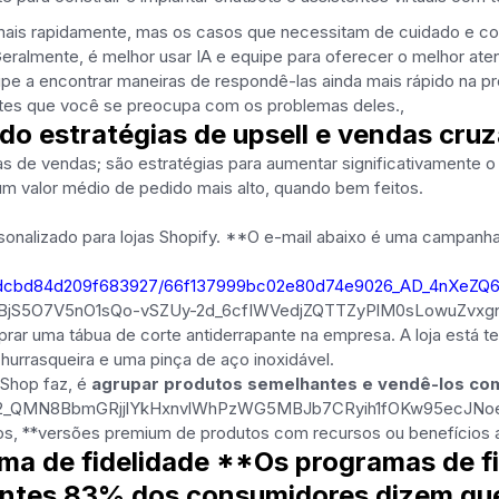
 mais rapidamente, mas os casos que necessitam de cuidado e c
ralmente, é melhor usar IA e equipe para oferecer o melhor aten
ipe a encontrar maneiras de respondê-las ainda mais rápido na p
ntes que você se preocupa com os problemas deles.,
do estratégias de upsell e vendas cru
s de vendas; são estratégias para aumentar significativamente o v
um valor médio de pedido mais alto, quando bem feitos.
sonalizado para lojas Shopify. **O e-mail abaixo é uma campanha
6e77dcbd84d209f683927/66f137999bc02e80d74e9026_AD_4nXeZ
BjS5O7V5nO1sQo-vSZUy-2d_6cfIWVedjZQTTZyPlM0sLowuZvxg
rar uma tábua de corte antiderrapante na empresa. A loja está t
hurrasqueira e uma pinça de aço inoxidável.
 Shop faz, é
agrupar produtos semelhantes e vendê-los co
2_QMN8BbmGRjjlYkHxnvlWhPzWG5MBJb7CRyih1fOKw95ecJNoe3D
s, **versões premium de produtos com recursos ou benefícios a
a de fidelidade **Os programas de fi
antes 83% dos consumidores dizem que 