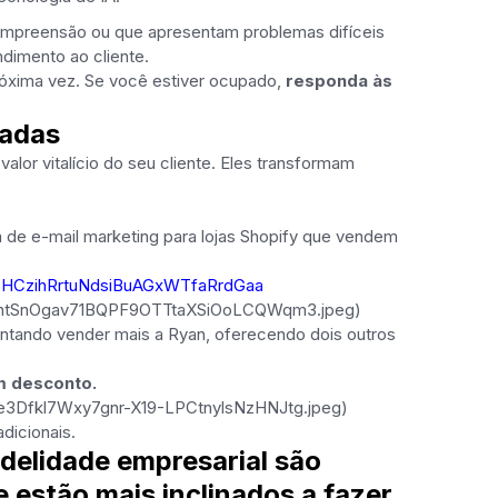
ompreensão ou que apresentam problemas difíceis
dimento ao cliente.
róxima vez. Se você estiver ocupado,
responda às
zadas
alor vitalício do seu cliente. Eles transformam
 de e-mail marketing para lojas Shopify que vendem
Q6HCzihRrtuNdsiBuAGxWTfaRrdGaa
ntSnOgav71BQPF9OTTtaXSiOoLCQWqm3.jpeg)
entando vender mais a Ryan, oferecendo dois outros
m desconto.
fkl7Wxy7gnr-X19-LPCtnylsNzHNJtg.jpeg)
dicionais.
delidade empresarial são
estão mais inclinados a fazer