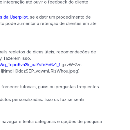
e integração até ouvir o feedback do cliente
s da Userpilot
, se existir um procedimento de
ito pode aumentar a retenção de clientes em até
ails repletos de dicas úteis, recomendações de
y, fazerem isso.
q_TripoKvh2k_oaYsfirFe6z1_f
gxvW-2zn-
jNmdH9dozSEP_vqwmLRlzWhou.jpeg)
fornecer tutoriais, guias ou perguntas frequentes
os personalizadas. Isso os faz se sentir
 de navegar e tenha categorias e opções de pesquisa