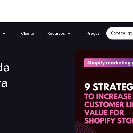
Cliente
Recursos
Preços
Comece gr
da
ra