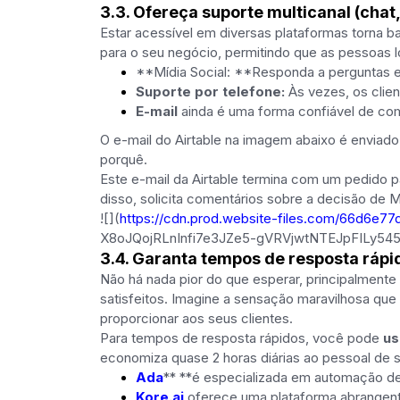
3.3. Ofereça suporte multicanal (chat,
Estar acessível em diversas plataformas torna 
para o seu negócio, permitindo que as pessoas 
**Mídia Social: **Responda a perguntas e
Suporte por telefone:
Às vezes, os clie
E-mail
ainda é uma forma confiável de co
O e-mail do Airtable na imagem abaixo é enviad
porquê.
Este e-mail da Airtable termina com um pedido p
disso, solicita comentários sobre a decisão de M
![](
https://cdn.prod.website-files.com/66d
X8oJQojRLnInfi7e3JZe5-gVRVjwtNTEJpFILy54
3.4. Garanta tempos de resposta rápi
Não há nada pior do que esperar, principalment
satisfeitos. Imagine a sensação maravilhosa qu
proporcionar aos seus clientes.
Para tempos de resposta rápidos, você pode
us
economiza quase 2 horas diárias ao pessoal de
Ada
** **é especializada em automação de 
Kore.ai
oferece uma plataforma abrangente 