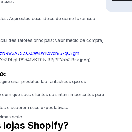
atuais.
dos. Aqui estão duas ideias de como fazer isso
lui três fatores principais: valor médio de compra,
XfvmczNRw3A7S2XXCW4WKxvqr867qQ2gm
3DfjqLRSd41VKT9kJBPjPEYaln3l8sx.jpeg)
o:
gine criar produtos tão fantásticos que os
o com que seus clientes se sintam importantes para
tes e superem suas expectativas.
óxima seção.
 lojas Shopify?