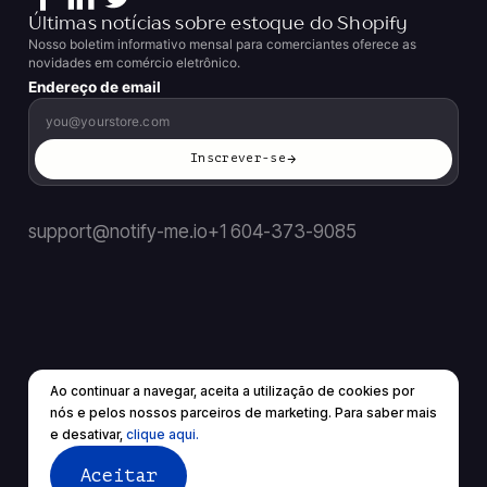
Últimas notícias sobre estoque do Shopify
Nosso boletim informativo mensal para comerciantes oferece as
novidades em comércio eletrônico.
Endereço de email
Inscrever-se
support@notify-me.io
+1 604-373-9085
Ao continuar a navegar, aceita a utilização de cookies por
BR
▼
nós e pelos nossos parceiros de marketing. Para saber mais
© 2026 Todos os direitos reservados.
e desativar,
clique aqui.
Termos de Serviço
política de Privacidade
Aceitar