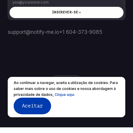
INSCREVER-SE
support@notify-me.io
+1 604-373-9085
BR
▼
Ao continuar a navegar, aceita a utilização de cookies. Para
© 2025 Todos os direitos reservados.
saber mais sobre o uso de cookies e nossa abordagem à
Termos de Serviço
política de Privacidade
privacidade de dados,
Clique aqui.
Aceitar