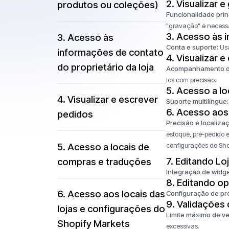
2.
Visualizar e
produtos ou coleções)
Funcionalidade princ
"gravação" é necessá
3.
Acesso às i
3. Acesso às
Conta e suporte:
Usa
informações de contato
4.
Visualizar 
do proprietário da loja
Acompanhamento d
los com precisão.
5.
Acesso a lo
4. Visualizar e escrever
Suporte multilíngue:
6. Acesso aos 
pedidos
Precisão e localizaç
estoque, pré-pedido e
configurações do Shop
5. Acesso a locais de
7.
Editando Lo
compras e traduções
Integração de widge
8.
Editando o
6. Acesso aos locais das
Configuração de p
9.
Validações 
lojas e configurações do
Limite máximo de 
Shopify Markets
excessivas.