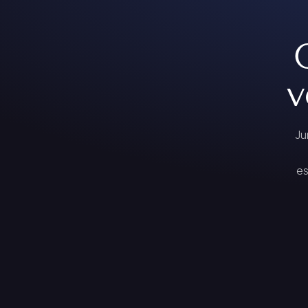
v
Ju
es