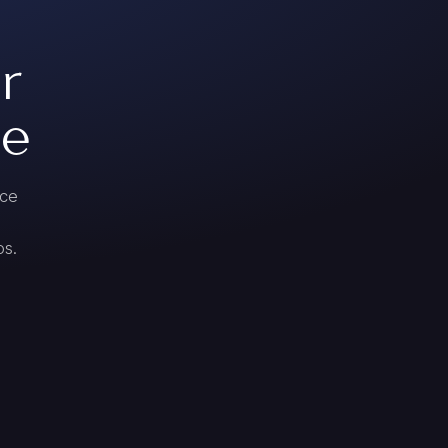
r
je
rce
os.