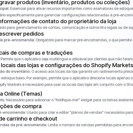
 gravar produtos (inventário, produtos ou coleções)
ipal:
Essencial para ativar recursos importantes como assinaturas de estoqu
rio especificamente para gerenciar configurações relacionadas à pré-encom
nformações de contato do proprietário da loja
do para gerenciamento de contas, comunicação e outros fins legais ou de sup
e escrever pedidos
e pré-encomenda:
Obrigatório para marcar pré-encomendas, o que permite a 
cais de compras e traduções
Permite que o aplicativo seja multilíngue e utilizável por clientes que não falam
locais das lojas e configurações do Shopify Market
ão do inventário:
O acesso aos locais da loja garante um rastreamento preciso
 estoque baixo. Por exemplo, permite que o aplicativo direcione locais apenas 
ify Markets é necessário para usar os locais das lojas em conjunto com o Sho
ja Online (Temas)
ts:
Necessário para adicionar o "Notifique-me!" widget para os temas existentes
pções de compra
ré-encomenda:
Usado para criar e editar "planos de vendas" necessários pa
de carrinho e checkout
vendas da pré-encomenda:
Limita o número de vendas permitidas para enco