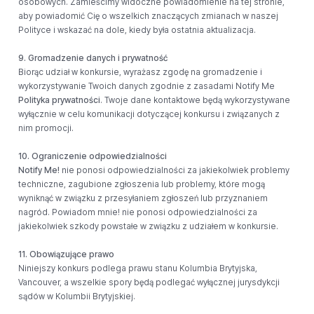
osobowych. Zamieścimy widoczne powiadomienie na tej stronie,
aby powiadomić Cię o wszelkich znaczących zmianach w naszej
Polityce i wskazać na dole, kiedy była ostatnia aktualizacja.
9. Gromadzenie danych i prywatność
Biorąc udział w konkursie, wyrażasz zgodę na gromadzenie i
wykorzystywanie Twoich danych zgodnie z zasadami Notify Me
Polityka prywatności
. Twoje dane kontaktowe będą wykorzystywane
wyłącznie w celu komunikacji dotyczącej konkursu i związanych z
nim promocji.
10. Ograniczenie odpowiedzialności
Notify Me!
nie ponosi odpowiedzialności za jakiekolwiek problemy
techniczne, zagubione zgłoszenia lub problemy, które mogą
wyniknąć w związku z przesyłaniem zgłoszeń lub przyznaniem
nagród. Powiadom mnie! nie ponosi odpowiedzialności za
jakiekolwiek szkody powstałe w związku z udziałem w konkursie.
11. Obowiązujące prawo
Niniejszy konkurs podlega prawu stanu Kolumbia Brytyjska,
Vancouver, a wszelkie spory będą podlegać wyłącznej jurysdykcji
sądów w Kolumbii Brytyjskiej.