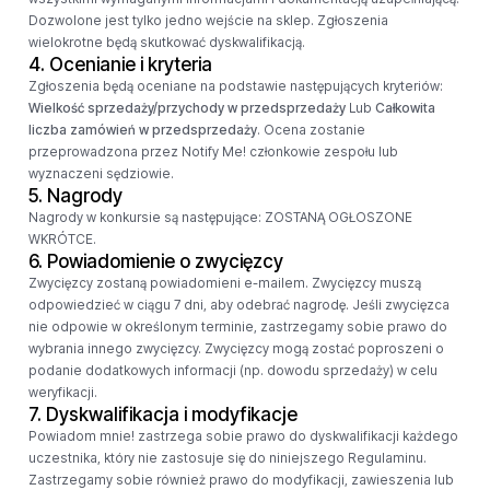
Dozwolone jest tylko jedno wejście na sklep. Zgłoszenia
wielokrotne będą skutkować dyskwalifikacją.
4. Ocenianie i kryteria
Zgłoszenia będą oceniane na podstawie następujących kryteriów:
Wielkość sprzedaży/przychody w przedsprzedaży
Lub
Całkowita
liczba zamówień w przedsprzedaży
. Ocena zostanie
przeprowadzona przez Notify Me! członkowie zespołu lub
wyznaczeni sędziowie.
5. Nagrody
Nagrody w konkursie są następujące: ZOSTANĄ OGŁOSZONE
WKRÓTCE.
6. Powiadomienie o zwycięzcy
Zwycięzcy zostaną powiadomieni e-mailem. Zwycięzcy muszą
odpowiedzieć w ciągu 7 dni, aby odebrać nagrodę. Jeśli zwycięzca
nie odpowie w określonym terminie, zastrzegamy sobie prawo do
wybrania innego zwycięzcy. Zwycięzcy mogą zostać poproszeni o
podanie dodatkowych informacji (np. dowodu sprzedaży) w celu
weryfikacji.
7. Dyskwalifikacja i modyfikacje
Powiadom mnie! zastrzega sobie prawo do dyskwalifikacji każdego
uczestnika, który nie zastosuje się do niniejszego Regulaminu.
Zastrzegamy sobie również prawo do modyfikacji, zawieszenia lub