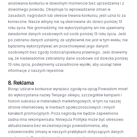
anulowania konkursu w dowolnym momencie bez uprzedzenia i z
dowolnego powodu. Obejmuje to wprowadzanie zmian w
zasadach, nagrodach lub okresie trwania konkursu, jeśli uzna to za
konieczne. Nasze witryny nie są skierowane do dzieci poniżej 13
roku życia. Nie gromadzimy, nie wykorzystujemy ani nie ujawniamy
świadomie danych osobowych od osób poniżej 13 roku życia. Jeśli
po zebraniu danych ustalimy, że użytkownik nie jest w tym wieku, nie
będziemy wykorzystywać ani przechowywać jego danych
osobowych bez zgody rodzica/opiekuna prawnego. Jeśli dowiemy
się, że nieświadomie zebraliśmy dane osobowe od dziecka poniżej
13 roku życia, podejmiemy uzasadnione wysiłki, aby usunąć takie
informacje z naszych rejestrów.
8. Reklama
Biorąc udział w konkursie wyrażasz zgodę na opcję Powiadom mnie!
do wykorzystania nazwy Twojego sklepu, szczegółów kampanii i
historii sukcesu w materiałach marketingowych, w tym na naszej
stronie internetowej, w mediach społecznościowych i innych
kanałach promocyjnych. Poza nagrodą nie będzie zapewniona
żadna inna rekompensata. Niniejsza Polityka może być okresowo
aktualizowana bez wcześniejszego powiadomienia, aby
odzwierciedlić zmiany w naszych praktykach dotyczących danych