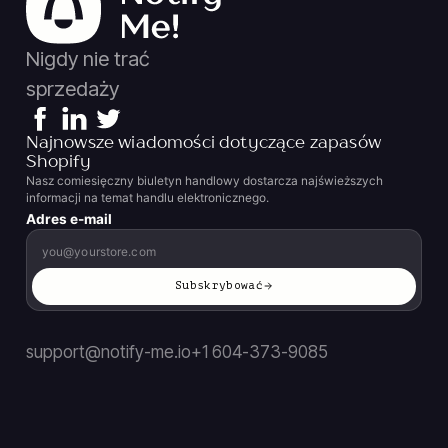
Nigdy nie trać
sprzedaży
Najnowsze wiadomości dotyczące zapasów
Shopify
Nasz comiesięczny biuletyn handlowy dostarcza najświeższych
informacji na temat handlu elektronicznego.
Adres e-mail
Subskrybować
support@notify-me.io
+1 604-373-9085