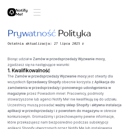
Prywatność
Polityka
Ostatnia aktualizacja: 27 lipca 2025 r
Biorąc udział w
Zamów w przedsprzedaży Wyzwanie mocy
,
zgadzasz się na następujące warunki:
1. Kwalifikowalność
The
Zamów w przedsprzedaży Wyzwanie mocy
jest otwarty dla
wszystkich
Sprzedawcy Shopify
obecnie korzysta z
Aplikacja do
zamówienia w przedsprzedaży i ponownego udostępnienia w
magazynie
przez Powiadom mnie!. Pracownicy, podmioty
stowarzyszone lub agenci Notify Me! nie kwalifikują się do udziału.
Uczestnicy muszą posiadać
ważny sklep Shopify
i
aktywna instalacja
aplikacji w przedsprzedaży i z powrotem do magazynu
w okresie
konkursowym. Gromadzimy i przechowujemy pewne informacje,
które przekazujesz nam bezpośrednio podczas subskrypcji
aplikacji Shopify utworzonych przez Notify Me lub instalowania