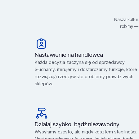
Nasza kultur
robimy — 
Nastawienie na handlowca
Każda decyzja zaczyna się od sprzedawcy.
Słuchamy, iterujemy i dostarczamy funkcje, które
rozwiązują rzeczywiste problemy prawdziwych
sklepów.
Działaj szybko, bądź niezawodny
Wysyłamy często, ale nigdy kosztem stabilności.
Nasi sprzedawcy ufają nam, że ich sklepy będą