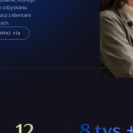
w odzyskaniu
cji z klientami
sach.
aktuj się
12
8 tys.