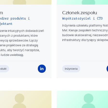
m
Członek zespołu
edżer produktu i
Współzałożyciel i CTO
jektant
Inżynieria szkieletu platformy Not
Me!. Kieruje zespołem techniczn
zenie intuicyjnych doświadczeń
budowie skalowalnej, niezawodn
zanych z produktami, które
infrastruktury dla tysięcy sklepów
wycą sprzedawców. Łączy
enie projektowe ze strategią
uktu, aby tworzyć narzędzia,
 ludzie uwielbiają.
odukt
Inżynieria