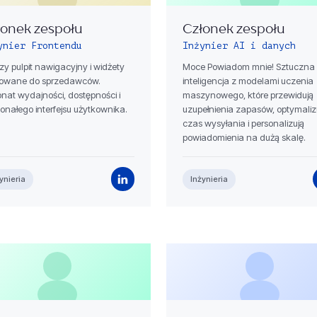
łonek zespołu
Członek zespołu
ynier Frontendu
Inżynier AI i danych
zy pulpit nawigacyjny i widżety
Moce Powiadom mnie! Sztuczna
rowane do sprzedawców.
inteligencja z modelami uczenia
onat wydajności, dostępności i
maszynowego, które przewidują
onałego interfejsu użytkownika.
uzupełnienia zapasów, optymaliz
czas wysyłania i personalizują
powiadomienia na dużą skalę.
ynieria
Inżynieria