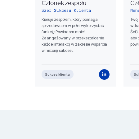
Członek zespołu
Cz
Szef Sukcesu Klienta
Men
Kieruje zespołem, który pomaga
Twój
sprzedawcom w pełni wykorzystać
wdraż
funkcję Powiadom mnie!.
Ściś
Zaangażowany w przekształcanie
aby 
każdej interakcji w zakresie wsparcia
powi
w historię sukcesu.
Sukces klienta
Su