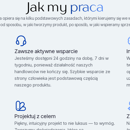
Jak my
praca
a opiera się na kilku podstawowych zasadach, którymi kierujemy się we 
od sposobu, w jaki tworzymy produkt, po sposób, w jaki wspieramy sp
Zawsze aktywne wsparcie
I
Jesteśmy dostępni 24 godziny na dobę, 7 dni w
W
tygodniu, ponieważ działalność naszych
t
handlowców nie kończy się. Szybkie wsparcie ze
o
strony człowieka jest podstawową częścią
u
naszego produktu.
m
Projektuj z celem
Z
Piękny, intuicyjny projekt to nie luksus — to wymóg.
N
Tworzymy doświadczenia, które są
ż