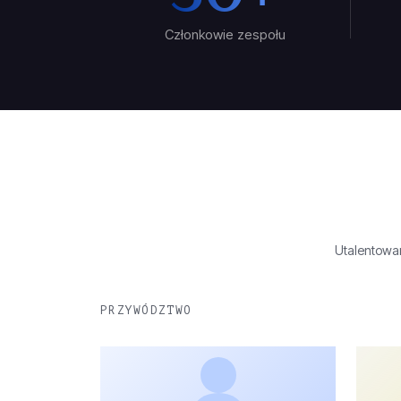
Członkowie zespołu
Utalentowan
PRZYWÓDZTWO