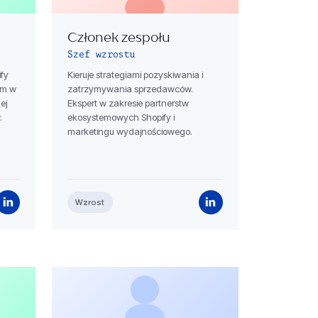
Członek zespołu
Szef wzrostu
ify
Kieruje strategiami pozyskiwania i
ym w
zatrzymywania sprzedawców.
ej
Ekspert w zakresie partnerstw
.
ekosystemowych Shopify i
marketingu wydajnościowego.
Wzrost