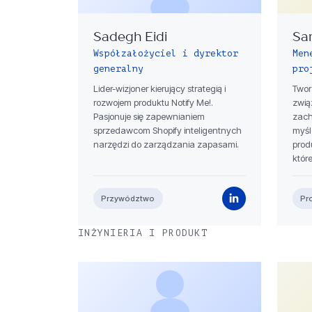
Sadegh Eidi
Sa
Współzałożyciel i dyrektor
Men
generalny
pro
Lider-wizjoner kierujący strategią i
Twor
rozwojem produktu Notify Me!.
zwią
Pasjonuje się zapewnianiem
zach
sprzedawcom Shopify inteligentnych
myśl
narzędzi do zarządzania zapasami.
prod
które
Przywództwo
Pr
INŻYNIERIA I PRODUKT