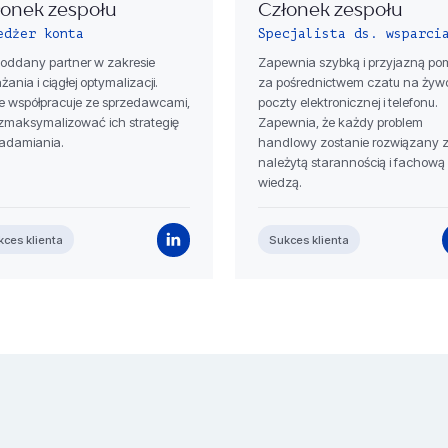
łonek zespołu
Członek zespołu
edżer konta
Specjalista ds. wsparci
 oddany partner w zakresie
Zapewnia szybką i przyjazną po
ania i ciągłej optymalizacji.
za pośrednictwem czatu na żyw
le współpracuje ze sprzedawcami,
poczty elektronicznej i telefonu.
zmaksymalizować ich strategię
Zapewnia, że ​​każdy problem
adamiania.
handlowy zostanie rozwiązany 
należytą starannością i fachową
wiedzą.
kces klienta
Sukces klienta