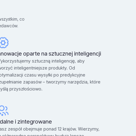
wszystkim, co
rzedawców.
nnowacje oparte na sztucznej inteligencji
ykorzystujemy sztuczną inteligencję, aby
worzyć inteligentniejsze produkty. Od
ptymalizacji czasu wysyłki po predykcyjne
zupełnianie zapasów – tworzymy narzędzia, które
yślą przyszłościowo.
dalne i zintegrowane
asz zespół obejmuje ponad 12 krajów. Wierzymy,
e różnorodne perspektywy budują lepsze