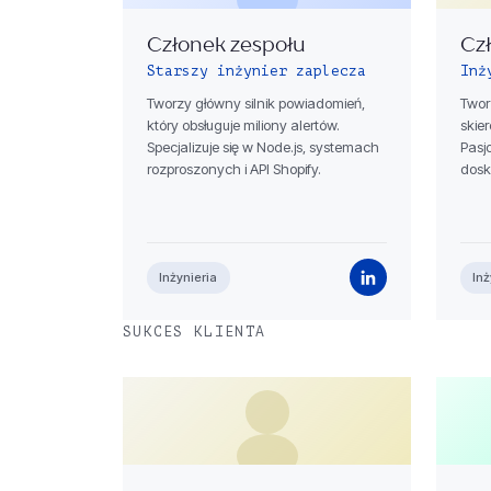
Członek zespołu
Cz
Starszy inżynier zaplecza
Inż
Tworzy główny silnik powiadomień,
Twor
który obsługuje miliony alertów.
skie
Specjalizuje się w Node.js, systemach
Pasj
rozproszonych i API Shopify.
dosk
Inżynieria
Inż
SUKCES KLIENTA