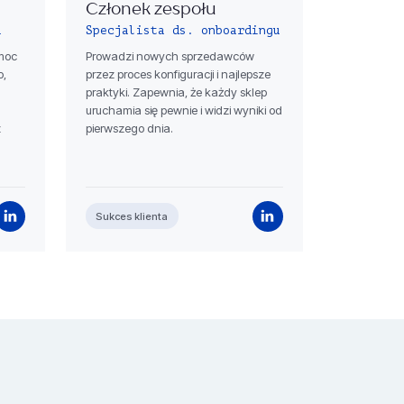
Członek zespołu
a
Specjalista ds. onboardingu
moc
Prowadzi nowych sprzedawców
o,
przez proces konfiguracji i najlepsze
praktyki. Zapewnia, że ​​każdy sklep
uruchamia się pewnie i widzi wyniki od
z
pierwszego dnia.
Sukces klienta