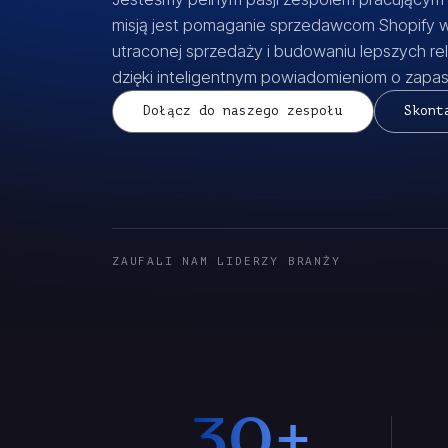
misją jest pomaganie sprzedawcom Shopify 
utraconej sprzedaży i budowaniu lepszych rela
dzięki inteligentnym powiadomieniom o zapa
Dołącz do naszego zespołu
Skont
ZAUFALI NAM LIDERZY BRANŻY
30+