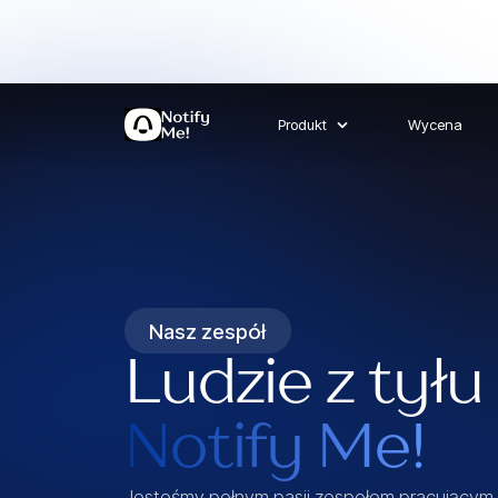
Produkt
Wycena
Nasz zespół
Ludzie z tyłu
Notify Me!
Jesteśmy pełnym pasji zespołem pracującym 