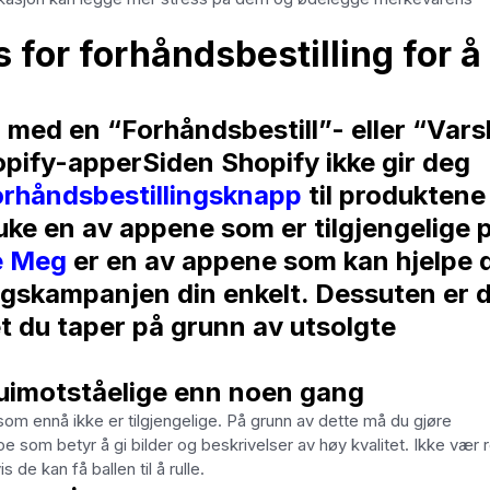
 for forhåndsbestilling for å
 med en “Forhåndsbestill”- eller “Vars
pify-apperSiden Shopify ikke gir deg
forhåndsbestillingsknapp
til produktene
ke en av appene som er tilgjengelige 
e Meg
er en av appene som kan hjelpe 
ngskampanjen din enkelt. Dessuten er 
et du taper på grunn av utsolgte
 uimotståelige enn noen gang
som ennå ikke er tilgjengelige. På grunn av dette må du gjøre
e som betyr å gi bilder og beskrivelser av høy kvalitet. Ikke vær 
s de kan få ballen til å rulle.