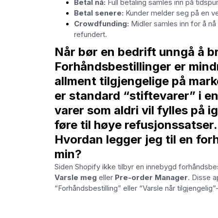
Betal nå:
Full betaling samles inn på tidspun
Betal senere:
Kunder melder seg på en ven
Crowdfunding:
Midler samles inn for å nå
refundert.
Når bør en bedrift unngå å b
Forhåndsbestillinger er mindr
allment tilgjengelige på marke
er standard “stiftevarer” i e
varer som aldri vil fylles p
føre til høye refusjonssatser.
Hvordan legger jeg til en fo
min?
Siden Shopify ikke tilbyr en innebygd forhåndsb
Varsle meg
eller
Pre-order Manager
. Disse 
“Forhåndsbestilling” eller “Varsle når tilgjengelig”