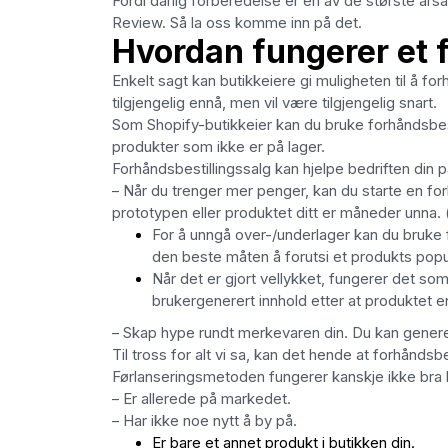
Fordi dårlig forberedelse er en av de største års
Review. Så la oss komme inn på det.
Hvordan fungerer et 
Enkelt sagt kan butikkeiere gi muligheten til å forh
tilgjengelig ennå, men vil være tilgjengelig snart.
Som Shopify-butikkeier kan du bruke forhåndsb
produkter som ikke er på lager.
Forhåndsbestillingssalg kan hjelpe bedriften din på
– Når du trenger mer penger, kan du starte en for
prototypen eller produktet ditt er måneder unna. (i 
For å unngå over-/underlager kan du bruke f
den beste måten å forutsi et produkts popul
Når det er gjort vellykket, fungerer det so
brukergenerert innhold etter at produktet 
– Skap hype rundt merkevaren din. Du kan genere
Til tross for alt vi sa, kan det hende at forhåndsb
Førlanseringsmetoden fungerer kanskje ikke bra h
– Er allerede på markedet.
– Har ikke noe nytt å by på.
Er bare et annet produkt i butikken din.