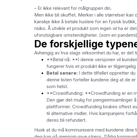
– Er ikke relevant for målgruppen din.
Men ikke bli skuffet. Merker i alle størrelser ka
kanskje ikke å betale husleie for en fysisk butikk
risiko. Å utvikle et produkt som ingen vil ha er det
uforutsigbare omstendigheter. (som en pandemi
De forskjellige typen
Avhengig av hva slags virksomhet du har, er det t
**Betal nå: **I denne versjonen vil kundene
fungerer hvis et produkt ikke er tilgjengeli
Betal senere:
I dette tilfellet oppretter 
denne listen forteller kundene deg at de er vi
som helst.
**Crowdfunding: **Crowdfunding er en måte
Den gjør det mulig for pengeinnsamlinger å 
plattformer. Crowdfunding brukes oftest av
til alternative midler. Hvis kampanjens forhå
deres bli refundert.
Husk at du må kommunisere med kundene dine til 
deg kan gå gjennom mye stress. Dårlig kommuni