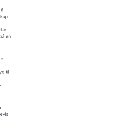
 å
skap
tar.
 på en
te
e til
-
r
bevis