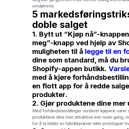
omdømme.
5 markedsføringstriks
doble salget
1. Bytt ut “Kjøp nå”-knappen
meg”-knapp ved hjelp av Sho
muligheten til å
legge til en 
dine som standard, må du bru
Shopify-appen butikk.
Varsl
med å kjøre forhåndsbestilli
en flott app for å redde salg
produkter.
2. Gjør produktene dine mer
Med forhåndsbestillinger vurderer kjøpere varer 
produktene dine mer attraktive enn noen gang, no
for å ta bilder av fabrikkprøver eller prototyper hvi