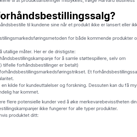
akene til at produktlanseringer mislykkes, ifølge Harvard Business
forhåndsbestillingssalg?
åndsbestille til kundene sine når et produkt ikke er lansert eller ik
estillingsmarkedsføringsmetoden for både kommende produkter 
 utallige måter. Her er de dristigste:
håndsbestillingskampanje for å samle støttespillere, selv om
tilfelle forhåndsbestillinger er betalt)
orhåndsbestillingsmarkedsføringstrikset. Et forhåndsbestillingssa
aritet.
m en kilde for kundeuttalelser og forskning. Dessuten kan du få m
endelig har kommet.
re flere potensielle kunder ved å øke merkevarebevisstheten din
estillingskampanjer ikke fungerer for alle typer produkter.
vis produktet ditt: