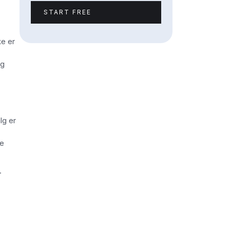
START FREE
ke er
og
lg er
ye
.