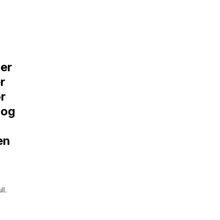
 er
r
or
 og
en
m
ll.