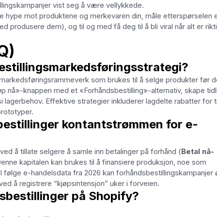
llingskampanjer vist seg å være vellykkede.
drive hype mot produktene og merkevaren din, måle etterspørselen e
 produsere dem), og til og med få deg til å bli viral når alt er rikt
Q)
estillingsmarkedsføringsstrategi?
 markedsføringsrammeverk som brukes til å selge produkter før d
jøp nå»-knappen med et «Forhåndsbestilling»-alternativ, skape tidl
 lagerbehov. Effektive strategier inkluderer lagdelte rabatter for t
prototyper.
estillinger kontantstrømmen for e-
d å tillate selgere å samle inn betalinger på forhånd (
Betal nå-
 Denne kapitalen kan brukes til å finansiere produksjon, noe som
 I følge e-handelsdata fra 2026 kan forhåndsbestillingskampanjer
ved å registrere “kjøpsintensjon” uker i forveien.
bestillinger på Shopify?