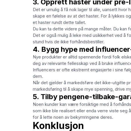
3. Opprett haster under pre-
Det er umulig å få nok lager til alle, uansett hvo
skape en følelse av at det haster. For å lykkes og 
et haster rundt dette tallet.
Du kan ta dette videre på mange måter. Du kan for
Det er også mulig å leke med usikkerhet ved å fort
stund hvis de ikke forhåndsbestiller.
4. Bygg hype med influence
Nye produkter er alltid spennende fordi folk elsk
deg av relevante fellesskap ved å bruke influen
Influencers er ofte ekstremt engasjerte i sine fø
dem.
Når det gjelder å markedsføre det ikke-utgitte pro
markedsføring til å skape mye spenning, drive 
5. Tilby pengene-tilbake-gara
Noen kunder kan være forsiktige med å forhåndsbe
som ikke ble realisert eller enda verre viste se
for å lette noen av bekymringene deres.
Konklusjon