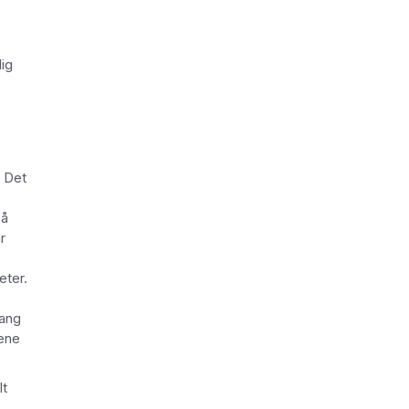
lig
. Det
på
r
eter.
gang
gene
lt