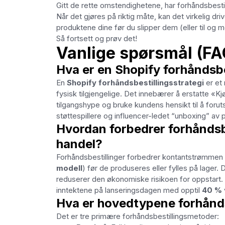
Gitt de rette omstendighetene, har forhåndsbesti
Når det gjøres på riktig måte, kan det virkelig 
produktene dine før du slipper dem (eller til og med
Så fortsett og prøv det!
Vanlige spørsmål (FA
Hva er en Shopify forhåndsb
En
Shopify forhåndsbestillingsstrategi
er et
fysisk tilgjengelige. Det innebærer å erstatte «K
tilgangshype og bruke kundens hensikt til å forutsi
støttespillere og influencer-ledet “unboxing” av 
Hvordan forbedrer forhåndsb
handel?
Forhåndsbestillinger forbedrer kontantstrømmen ve
modell
) før de produseres eller fylles på lager.
reduserer den økonomiske risikoen for oppstart.
inntektene på lanseringsdagen med opptil
40 %
Hva er hovedtypene forhånds
Det er tre primære forhåndsbestillingsmetoder: