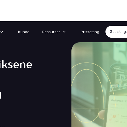
Kunde
Ressurser
Prissetting
Start g
iksene
g