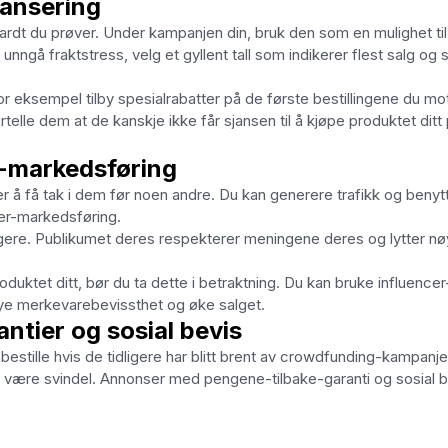
lansering
r hardt du prøver. Under kampanjen din, bruk den som en mulighet til
unngå fraktstress, velg et gyllent tall som indikerer flest salg og 
 eksempel tilby spesialrabatter på de første bestillingene du mot
elle dem at de kanskje ikke får sjansen til å kjøpe produktet ditt
r-markedsføring
er å få tak i dem før noen andre. Du kan generere trafikk og benyt
cer-markedsføring.
lgere. Publikumet deres respekterer meningene deres og lytter nøy
duktet ditt, bør du ta dette i betraktning. Du kan bruke influencer
mye merkevarebevissthet og øke salget.
ntier og sosial bevis
stille hvis de tidligere har blitt brent av crowdfunding-kampanje
g å være svindel. Annonser med pengene-tilbake-garanti og sosial 