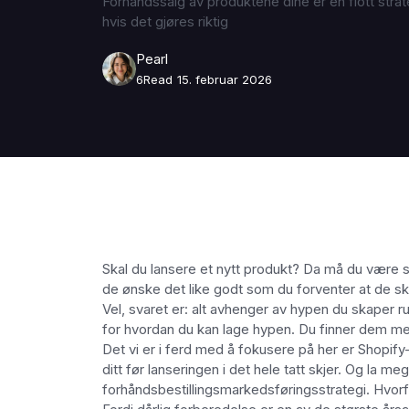
Forhåndssalg av produktene dine er en flott strat
hvis det gjøres riktig
Pearl
6
Read
15. februar 2026
Skal du lansere et nytt produkt? Da må du være så
de ønske det like godt som du forventer at de sk
Vel, svaret er: alt avhenger av hypen du skaper 
for hvordan du kan lage hypen. Du finner dem me
Det vi er i ferd med å fokusere på her er Shopif
ditt før lanseringen i det hele tatt skjer. Og l
forhåndsbestillingsmarkedsføringsstrategi. Hvor