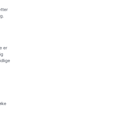
tter
ig.
e er
ig
idlige
 øke