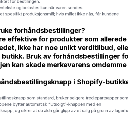
ktet for bestillingen.
teliste og belastes kun når varen sendes.
 et spesifikt produksjonsmål; hvis målet ikke nås, får kundene
ruke forhåndsbestillinger?
e effektive for produkter som allerede
det, ikke har noe unikt verditilbud, elle
n butikk. Bruk av forhåndsbestillinger f
å igjen kan skade merkevarens omdømme
rhåndsbestillingsknapp i Shopify-butikk
estillingsknapp som standard, bruker selgere tredjepartsapper so
appene bytter automatisk “Utsolgt”-knappen med en
-knapp, og sikrer at du aldri går glipp av et salg på grunn av lagerhu