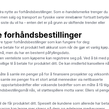
n dra nytte av forhåndsbestillinger. Som e-handelsmerke trenger du
, men salg og transport av fysiske varer innebærer fortsatt betyde
 siste du vil ha – enten det er på grunn av skiftende trender eller
)
e forhåndsbestillinger
re typer forhåndsbestillinger som kan fungere for deg:
 betale for et produkt helt akkurat som når de gjør et vanlig kjøp
g nå, men du har en bestemt påfyllingsdato.
du en venteliste som kjøperne kan registrere seg på. Ved å bli med 
llige til å betale for produktet ditt. De kan imidlertid kansellere nå
 å samle inn penger på for å finansiere prosjekter og virksomh
samle inn penger fra et stort antall mennesker via nettbaserte
 oppstartsbedrifter eller voksende bedrifter som en måte å få til
ndsbestillingsmål nås, vil støttespillere motta varer. Ellers vil pen
de får produktet ditt. Spesielt de kundene som allerede har beta
kasjon kan legge mer stress på dem og ødelegge merkevarens