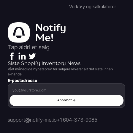
Verktøy og kalkulatorer
Tap aldri et salg
Siste Shopify Inventory News
Vårt månedlige nyhetsbrev for selgere leverer alt det siste innen
e-handel.
E-postadresse
Abonner
support@notify-me.io
+1 604-373-9085