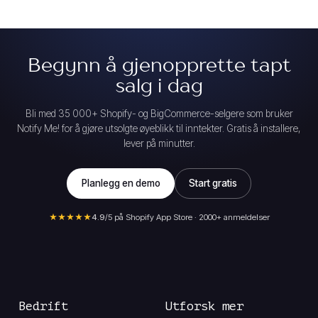
Begynn å gjenopprette tapt
salg i dag
Bli med 35 000+ Shopify- og BigCommerce-selgere som bruker
Notify Me! for å gjøre utsolgte øyeblikk til inntekter. Gratis å installere,
lever på minutter.
Planlegg en demo
Start gratis
★★★★★
4.9
/5 på Shopify App Store · 2000+ anmeldelser
Bedrift
Utforsk mer