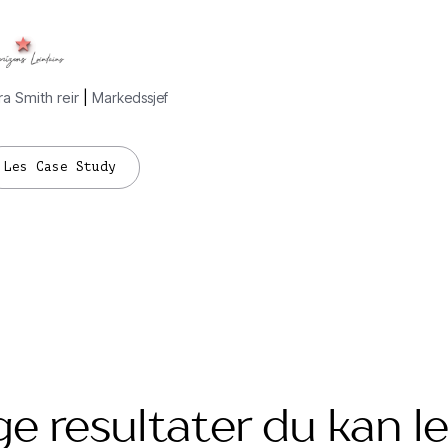
ra Smith reir
|
Markedssjef
Les Case Study
ge resultater du kan le