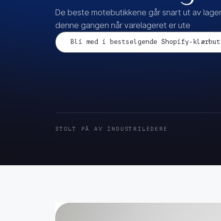
De beste motebutikkene går snart ut av lager,
denne gangen når varelageret er ute
Bli med i bestselgende Shopify-klærbut
STOLT PÅ AV INDUSTRILEDERE