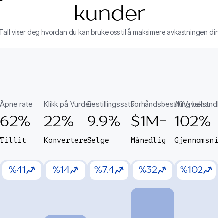
kunder
Tall viser deg hvordan du kan bruke oss til å maksimere avkastningen di
Åpne rate
Klikk på Vurder
Bestillingssats
Forhåndsbestilling behand
AOV-vekst
62%
22%
9.9%
$1M+
102%
Tillit
Konvertere
Selge
Månedlig
Gjennomsn
%41
%14
%7.4
%32
%102