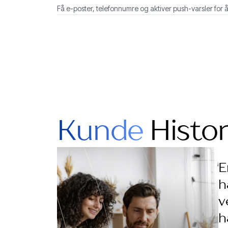
Få e-poster, telefonnumre og aktiver push-varsler for
rekkevidden
Kunde
Histor
E
h
v
h