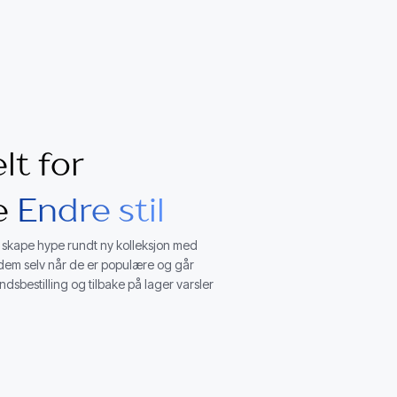
lt for
e
Endre stil
å skape hype rundt ny kolleksjon med
e dem selv når de er populære og går
ndsbestilling og tilbake på lager varsler