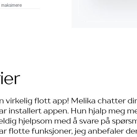
 å maksimere
ier
n virkelig flott app! Melika chatter d
ar installert appen. Hun hjalp meg me
eldig hjelpsom med å svare på spør
ar flotte funksjoner, jeg anbefaler de