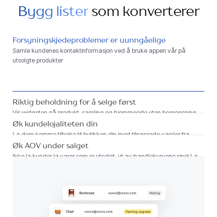
Bygg lister
som konverterer
Forsyningskjedeproblemer er uunngåelige
Samle kundenes kontaktinformasjon ved å bruke appen vår på
utsolgte produkter
Riktig beholdning for å selge først
Vis widgeten på produkt, samling og hjemmeside uten begrensning
Øk kundelojaliteten din
La dem komme tilbake til butikken din med tilpassede varsler fra
merkevaren din på tvers av kanaler
Øk AOV under salget
Ikke la kunder la varer som er utsolgt, ut av handlekurvene sine! La
dem forhåndsbestille og øke AOV