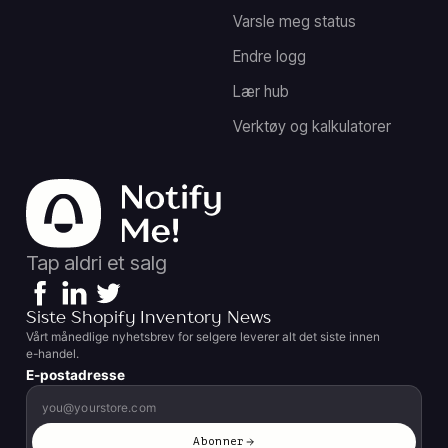
Varsle meg status
Endre logg
Lær hub
Verktøy og kalkulatorer
Tap aldri et salg
Siste Shopify Inventory News
Vårt månedlige nyhetsbrev for selgere leverer alt det siste innen
e-handel.
E-postadresse
Abonner