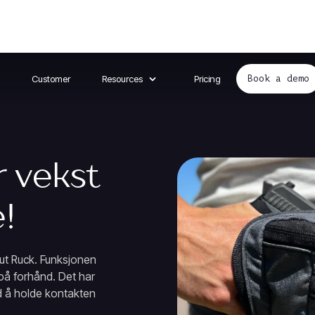
Customer
Resources
Pricing
Book a demo
r vekst
!
Nut Ruck. Funksjonen
 på forhånd. Det har
ed å holde kontakten