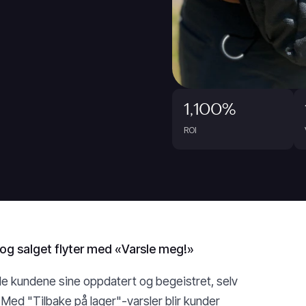
1,100%
ROI
og salget flyter med «Varsle meg!»
de kundene sine oppdatert og begeistret, selv
. Med "Tilbake på lager"-varsler blir kunder