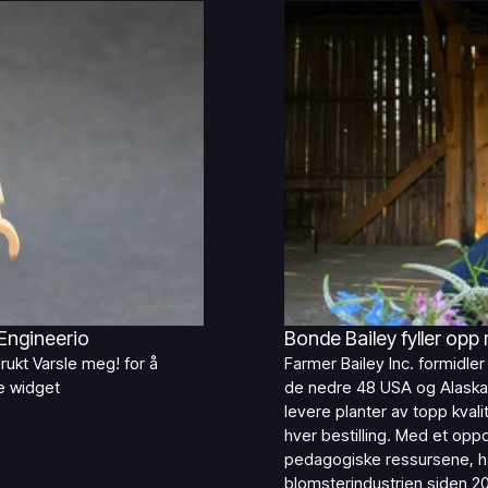
Engineerio
Bonde Bailey fyller opp
rukt Varsle meg! for å
Farmer Bailey Inc. formidler 
te widget
de nedre 48 USA og Alaska
levere planter av topp kval
hver bestilling. Med et opp
pedagogiske ressursene, ha
blomsterindustrien siden 20