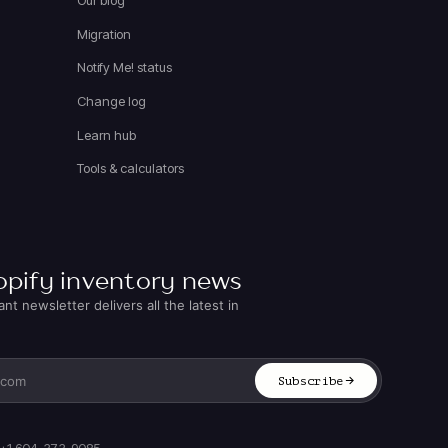
Our blog
Migration
Notify Me! status
Change log
Learn hub
Tools & calculators
opify inventory news
t newsletter delivers all the latest in
Subscribe