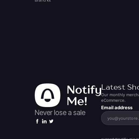
Brand kit
Latest Sh
Our monthly merchan
eCommerce.
Email address
Never lose a sale