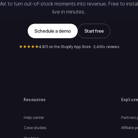
Me! to turn out-of-stock moments into revenue. Free to install
live in minutes.
Schedule a demo
Start free
★★★★★
4.9
/5 on the Shopify App Store · 3,400+ reviews
Resources
Explor
Help center
Partners
Case studies
Affiliate