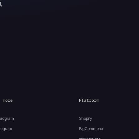
,
e more
Platform
 program
Shopify
 program
BigCommerce