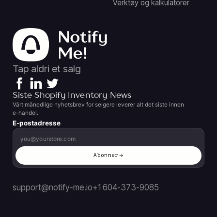
Verktøy og kalkulatorer
Tap aldri et salg
Siste Shopify Inventory News
Vårt månedlige nyhetsbrev for selgere leverer alt det siste innen
e-handel.
E-postadresse
Abonner
support@notify-me.io
+1 604-373-9085