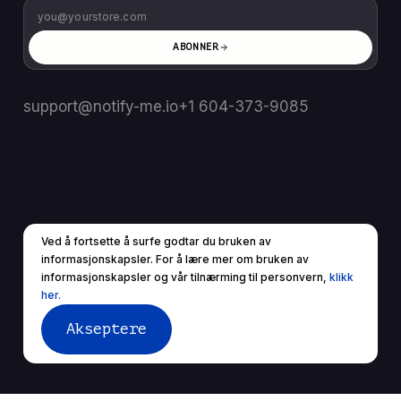
ABONNER
support@notify-me.io
+1 604-373-9085
Ved å fortsette å surfe godtar du bruken av
NO
▼
informasjonskapsler. For å lære mer om bruken av
© 2025 Med enerett.
informasjonskapsler og vår tilnærming til personvern,
klikk
Vilkår for bruk
Personvernerklæring
her.
Akseptere