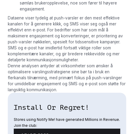
sømløs brukeropplevelse, noe som fører til høyere
engasjement.
Dataene viser tydelig at push-varsler er den mest effektive
kanalen for å generere klikk, og SMS viser seg også mer
effektivt enn e-post. For bedrifter som har som mål å
maksimere engasjement og konverteringer, er prioritering av
push-varsler nøkkelen, spesielt for tidssensitive kampanjer.
SMS og e-post har imidlertid fortsatt viktige roller som
komplementære kanaler, og gir bredere rekkevidde og mer
detaljerte kommunikasjonsmuligheter.
Denne analysen antyder at virksomheter som ønsker å
optimalisere varslingsstrategiene sine bør ta i bruk en
flerkanals tilnærming, med primært fokus på push-varslinger
for umiddelbar engasjement og SMS og e-post som støtte for
langsiktig kommunikasjon.
Install Or Regret!
Stores using Notify Me! have generated Millions in Revenue.
Join the club: