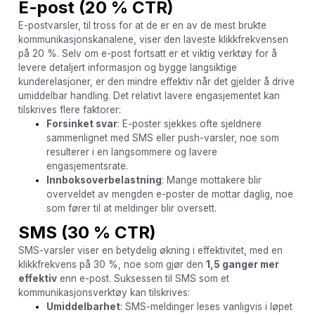
E-post (20 % CTR)
E-postvarsler, til tross for at de er en av de mest brukte
kommunikasjonskanalene, viser den laveste klikkfrekvensen
på 20 %. Selv om e-post fortsatt er et viktig verktøy for å
levere detaljert informasjon og bygge langsiktige
kunderelasjoner, er den mindre effektiv når det gjelder å drive
umiddelbar handling. Det relativt lavere engasjementet kan
tilskrives flere faktorer:
Forsinket svar
: E-poster sjekkes ofte sjeldnere
sammenlignet med SMS eller push-varsler, noe som
resulterer i en langsommere og lavere
engasjementsrate.
Innboksoverbelastning
: Mange mottakere blir
overveldet av mengden e-poster de mottar daglig, noe
som fører til at meldinger blir oversett.
SMS (30 % CTR)
SMS-varsler viser en betydelig økning i effektivitet, med en
klikkfrekvens på 30 %, noe som gjør den
1,5 ganger mer
effektiv
enn e-post. Suksessen til SMS som et
kommunikasjonsverktøy kan tilskrives:
Umiddelbarhet
: SMS-meldinger leses vanligvis i løpet