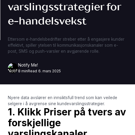
varslingsstrategier for
e-handelsvekst
Ettersom e-handelsbedrifter streber etter å engasjere kunder
effektivt, spiller ytelsen til kommunikasjonskanaler som e-
post, SMS og push-varsler en avgjørende rolle.
Notify Me!
8 min
Read
6. mars 2025
Nyere data avslører en innsiktsfull trend som kan veilede
selgere i å avgrense sine kundevarslingsstrategier.
1. Klikk Priser på tvers av
forskjellige
varslingskanaler