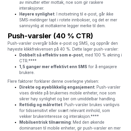
av minutter etter mottak, noe som gir raskere
interaksjoner.
Høyere synlighet
: I motsetning til e-post, går ikke
SMS-meldinger tapt i rotete innbokser, og det er mer
sannsynlig at mottakerne legger merke til dem.
Push-varsler (40 % CTR)
Push-varsler overgår både e-post og SMS, og oppnår den
høyeste klikkfrekvensen på 40 %. Dette lager push-varsler:
Dobbelt så effektiv som e-post
, med 100 % økning i
CTR.****
1,5 ganger mer effektivt enn SMS
for å engasjere
brukere.
Flere faktorer forklarer denne overlegne ytelsen:
Direkte og øyeblikkelig engasjement
: Push-varsler
vises direkte på brukernes mobile enheter, noe som
sikrer høy synlighet og ber om umiddelbar handling.
Rettidig og målrettet
: Push-varsler brukes vanligvis
for tidssensitivt eller svært relevant innhold, som
vekker brukerinteresse og interaksjon.****
Mobilsentrisk tilnærming
: Med den økende
dominansen til mobile enheter, gir push-varsler en mer