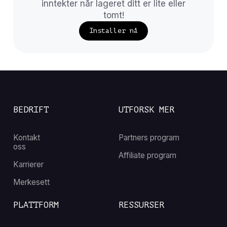
inntekter når lageret ditt er lite eller
tomt!
Installer nå
BEDRIFT
UTFORSK MER
Kontakt
Partners program
oss
Affiliate program
Karrierer
Merkesett
PLATTFORM
RESSURSER