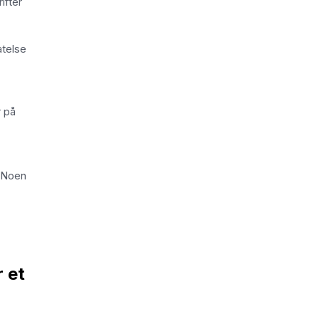
ifter
atelse
r på
. Noen
r et