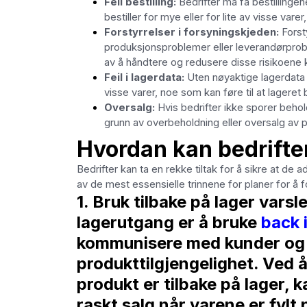
Feil bestilling:
Bedrifter må få bestillingene
bestiller for mye eller for lite av visse vare
Forstyrrelser i forsyningskjeden:
Forsty
produksjonsproblemer eller leverandørproble
av å håndtere og redusere disse risikoene k
Feil i lagerdata:
Uten nøyaktige lagerdata k
visse varer, noe som kan føre til at lageret b
Oversalg:
Hvis bedrifter ikke sporer behold
grunn av overbeholdning eller oversalg av p
Hvordan kan bedrifte
Bedrifter kan ta en rekke tiltak for å sikre at de
av de mest essensielle trinnene for planer for å f
1. Bruk tilbake på lager varsle
lagerutgang er å bruke
back 
kommunisere med kunder og 
produkttilgjengelighet. Ved å
produkt er tilbake på lager, 
raskt salg når varene er fylt