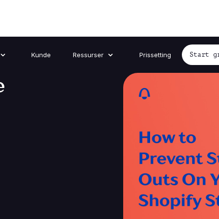
Kunde
Ressurser
Prissetting
Start g
e