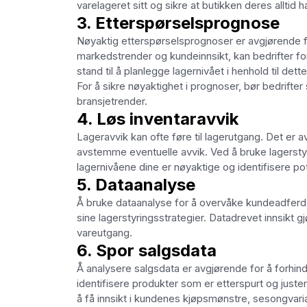
varelageret sitt og sikre at butikken deres alltid
3. Etterspørselsprognose
Nøyaktig etterspørselsprognoser er avgjørende fo
markedstrender og kundeinnsikt, kan bedrifter fo
stand til å planlegge lagernivået i henhold til det
For å sikre nøyaktighet i prognoser, bør bedrifte
bransjetrender.
4. Løs inventaravvik
Lageravvik kan ofte føre til lagerutgang. Det er 
avstemme eventuelle avvik. Ved å bruke lagerstyr
lagernivåene dine er nøyaktige og identifisere pot
5. Dataanalyse
Å bruke dataanalyse for å overvåke kundeadferd,
sine lagerstyringsstrategier. Datadrevet innsikt 
vareutgang.
6. Spor salgsdata
Å analysere salgsdata er avgjørende for å forhi
identifisere produkter som er etterspurt og juste
å få innsikt i kundenes kjøpsmønstre, sesongvar