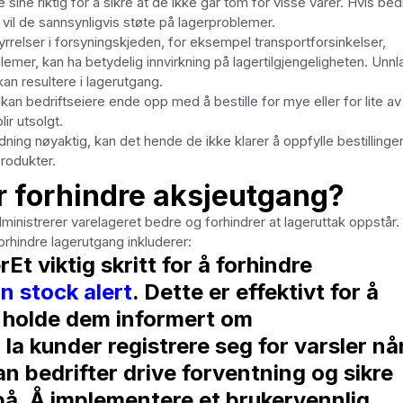
 sine riktig for å sikre at de ikke går tom for visse varer. Hvis bedr
r, vil de sannsynligvis støte på lagerproblemer.
rrelser i forsyningskjeden, for eksempel transportforsinkelser,
mer, kan ha betydelig innvirkning på lagertilgjengeligheten. Unnl
an resultere i lagerutgang.
an bedriftseiere ende opp med å bestille for mye eller for lite av
lir utsolgt.
ning nøyaktig, kan det hende de ikke klarer å oppfylle bestillinge
rodukter.
r forhindre aksjeutgang?
 administrerer varelageret bedre og forhindrer at lageruttak oppstår
orhindre lagerutgang inkluderer:
rEt viktig skritt for å forhindre
in stock alert
. Dette er effektivt for å
holde dem informert om
 la kunder registrere seg for varsler nå
kan bedrifter drive forventning og sikre
 på. Å implementere et brukervennlig