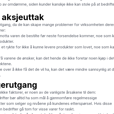
 tap av omdømme, siden kunder kanskje ikke kan stole på at bedrift
 aksjeuttak
erutgang, da de kan skape mange problemer for virksomheten dere
rer:
motta varen de bestilte før neste forsendelse kommer, noe som 
rodukter.
 et rykte for ikke å kunne levere produkter som lovet, noe som k
å varene de ønsker, kan det hende de ikke foretar noen kjøp i de
tektene.
e over å ikke få det de vil ha, kan det være mindre sannsynlig at 
.
agerutgang
kke faktorer, er noen av de vanligste årsakene til dem:
ifter bør alltid ha som mål å gjennomføre regelmessige
ukter som selger og nivåene på kundenes etterspørsel. Hvis disse
n bedrifter gå tom for visse varer for raskt.