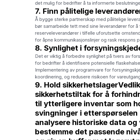
det mulig for bedrifter å ta informerte beslutninge
7. Finn pålitelige leverandøre
Å bygge sterke partnerskap med pålitelige levera
bør samarbeide tett med sine leverandører for å f
reserveleverandører i tilfelle uforutsette omsten
for åpne kommunikasjonslinjer og rask respons på 
8. Synlighet i forsyningskje
Det er viktig å forbedre synlighet på tvers av for
for bedrifter å identifisere potensielle flaskehals
Implementering av programvare for forsyningskje
koordinering, og redusere risikoen for vareutgang
9. Hold sikkerhetslagerVedlik
sikkerhetstiltak for å forhin
til ytterligere inventar som
svingninger i etterspørselen 
analysere historiske data og 
bestemme det passende nivåe