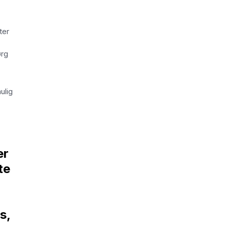
ter
ørg
ulig
er
te
s,