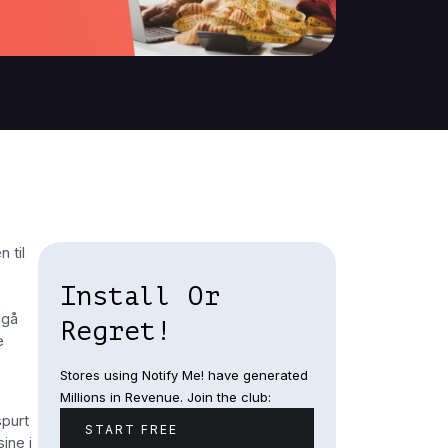
 til
Install Or
ngå
Regret!
e
Stores using Notify Me! have generated
Millions in Revenue. Join the club:
spurt
START FREE
ine i