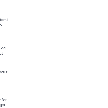
dem i
v.
r og
at
isere
 for
gjør