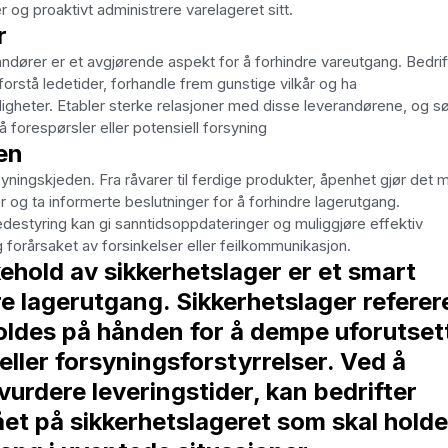
r og proaktivt administrere varelageret sitt.
r
ndører er et avgjørende aspekt for å forhindre vareutgang. Bedrif
orstå ledetider, forhandle frem gunstige vilkår og ha
digheter. Etabler sterke relasjoner med disse leverandørene, og s
forespørsler eller potensiell forsyning
den
syningskjeden. Fra råvarer til ferdige produkter, åpenhet gjør det m
er og ta informerte beslutninger for å forhindre lagerutgang.
destyring kan gi sanntidsoppdateringer og muliggjøre effektiv
 forårsaket av forsinkelser eller feilkommunikasjon.
ehold av sikkerhetslager er et smart
dre lagerutgang. Sikkerhetslager referer
 holdes på hånden for å dempe uforutset
eller forsyningsforstyrrelser. Ved å
vurdere leveringstider, kan bedrifter
t på sikkerhetslageret som skal holde