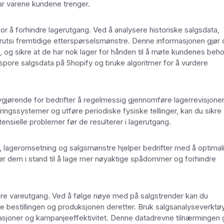
 har varene kundene trenger.
r å forhindre lagerutgang. Ved å analysere historiske salgsdata,
rutsi fremtidige etterspørselsmønstre. Denne informasjonen gjør 
te, og sikre at de har nok lager for hånden til å møte kundenes beho
r spore salgsdata på Shopify og bruke algoritmer for å vurdere
avgjørende for bedrifter å regelmessig gjennomføre lagerrevisjone
ingssystemer og utføre periodiske fysiske tellinger, kan du sikre 
ensielle problemer før de resulterer i lagerutgang.
 lageromsetning og salgsmønstre hjelper bedrifter med å optimal
gjør dem i stand til å lage mer nøyaktige spådommer og forhindre
ndre vareutgang. Ved å følge nøye med på salgstrender kan du
re bestillingen og produksjonen deretter. Bruk salgsanalyseverktøy
iasjoner og kampanjeeffektivitet. Denne datadrevne tilnærmingen 