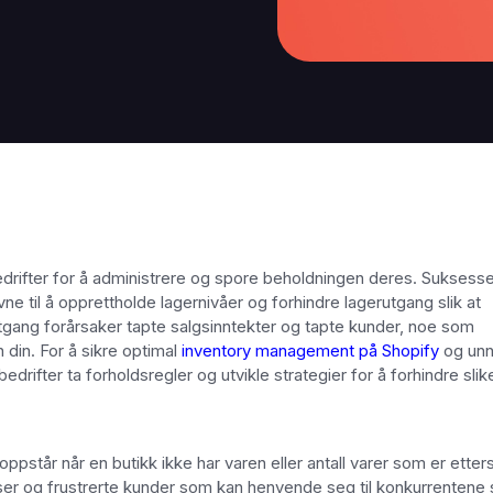
bedrifter for å administrere og spore beholdningen deres. Suksessen
ne til å opprettholde lagernivåer og forhindre lagerutgang slik at
tgang forårsaker tapte salgsinntekter og tapte kunder, noe som
n din. For å sikre optimal
inventory management på Shopify
og un
ifter ta forholdsregler og utvikle strategier for å forhindre slik
ppstår når en butikk ikke har varen eller antall varer som er etter
lser og frustrerte kunder som kan henvende seg til konkurrentene s