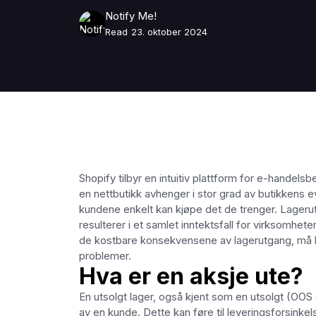
Notify Me!
Read
23. oktober 2024
Shopify tilbyr en intuitiv plattform for e-handels
en nettbutikk avhenger i stor grad av butikkens ev
kundene enkelt kan kjøpe det de trenger. Lageru
resulterer i et samlet inntektsfall for virksomhete
de kostbare konsekvensene av lagerutgang, må bedr
problemer.
Hva er en aksje ute?
En utsolgt lager, også kjent som en utsolgt (OOS o
av en kunde. Dette kan føre til leveringsforsinke