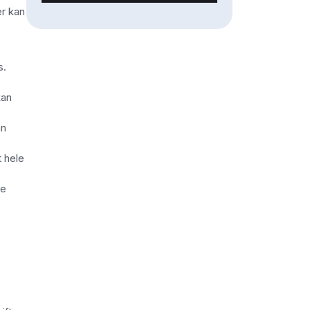
er kan
s.
kan
an
t hele
de