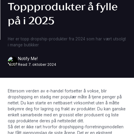
Toppprodukter å fylle
på i 2025
Her er topp dropship-produkter fra 2024 som har vært utsolgt
i mange butikker
Notify Me!
Read
7. oktober 2024
Ettersom verden av e-handel fortsetter å vokse, blir
dropshipping en stadig mer populær måte å tjene penger på
nettet. Du kan starte en nettbasert virksomhet uten å måtte
bekymre deg for lagring og frakt av produkter. Du kan ganske
enkelt samarbeide med en grossist eller produsent og liste
opp produktene deres på nettstedet ditt.
Så det er ikke rart hvorfor dropshipping-forretningsmodellen
har fått gjennomslag de siste årene. Det er en ekstremt