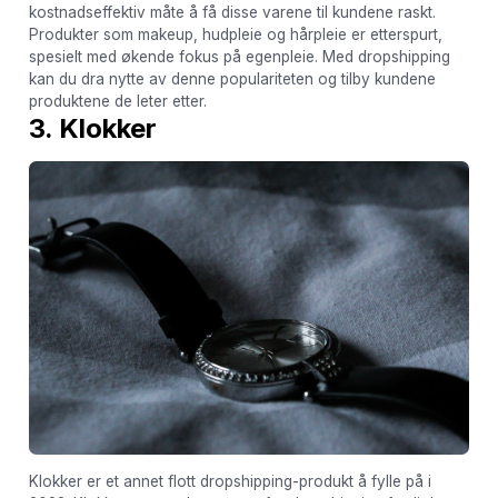
kostnadseffektiv måte å få disse varene til kundene raskt.
Produkter som makeup, hudpleie og hårpleie er etterspurt,
spesielt med økende fokus på egenpleie. Med dropshipping
kan du dra nytte av denne populariteten og tilby kundene
produktene de leter etter.
3. Klokker
Klokker er et annet flott dropshipping-produkt å fylle på i