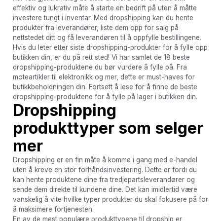
effektiv og lukrativ måte å starte en bedrift på uten å måtte
investere tungt i inventar. Med dropshipping kan du hente
produkter fra leverandører, liste dem opp for salg på
nettstedet ditt og få leverandøren til å oppfylle bestillingene.
Hvis du leter etter siste dropshipping-produkter for å fylle opp
butikken din, er du på rett sted! Vi har samlet de 18 beste
dropshipping-produktene du bør vurdere å fylle på. Fra
moteartikler til elektronikk og mer, dette er must-haves for
butikkbeholdningen din. Fortsett å lese for å finne de beste
dropshipping-produktene for å fylle på lager i butikken din.
Dropshipping
produkttyper som selger
mer
Dropshipping er en fin måte å komme i gang med e-handel
uten å kreve en stor forhåndsinvestering. Dette er fordi du
kan hente produktene dine fra tredjepartsleverandører og
sende dem direkte til kundene dine. Det kan imidlertid være
vanskelig å vite hvilke typer produkter du skal fokusere på for
å maksimere fortjenesten.
En av de mest populære produkttypene til dropship er