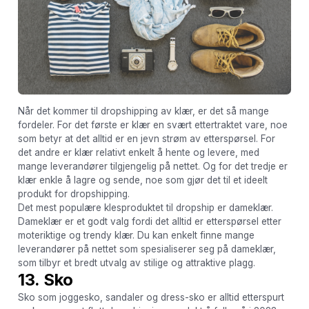
Når det kommer til dropshipping av klær, er det så mange
fordeler. For det første er klær en svært ettertraktet vare, noe
som betyr at det alltid er en jevn strøm av etterspørsel. For
det andre er klær relativt enkelt å hente og levere, med
mange leverandører tilgjengelig på nettet. Og for det tredje er
klær enkle å lagre og sende, noe som gjør det til et ideelt
produkt for dropshipping.
Det mest populære klesproduktet til dropship er dameklær.
Dameklær er et godt valg fordi det alltid er etterspørsel etter
moteriktige og trendy klær. Du kan enkelt finne mange
leverandører på nettet som spesialiserer seg på dameklær,
som tilbyr et bredt utvalg av stilige og attraktive plagg.
13. Sko
Sko som joggesko, sandaler og dress-sko er alltid etterspurt