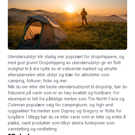
Utendørsutstyr blir stadig mer populært for dropshippere, og
med god grunn! Dropshipping av utendørsutstyr gir en flott
mulighet til å dra nytte av et voksende marked og utnytte
etterspørselen etter utstyr og klær for aktiviteter som
camping, fotturer, fiske og mer.
Når du ser etter det beste utendørsutstyret til dropship, bør du
fokusere på varer som er av høy kvalitet og holdbare. For
eksempel er telt fra pålitelige merker som The North Face og
Coleman populære valg for campingturer, og high-end
ryggsekker fra merker som Osprey og Gregory er flotte for
turgåere. I tillegg bør du se etter varer som er lette og enkle å
pakke, samt produkter som tilbyr ekstra funksjoner som
vanntetting og vindtetting.