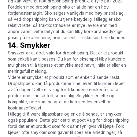
og kan være et flott dropshipping-produkt å fylle på i 2023.
Fordelen med dropshipping-sko er at de har en høy
fortjenestemargin. Sko selges vanligvis med høy prispåslag,
så ved dropshipping kan du tjene betydelig. I tillegg er sko
relativt lette, så fraktkostnadene er mye lavere enn med
andre varer. Dette betyr at du kan tilby konkurransedyktige
priser på skoene dine, noe som vil tiltrekke seg flere kunder.
14. Smykker
Smykker er et godt valg for dropshipping. Det er et produkt
som enkelt kan tilpasses. Du kan for eksempel tilby kundene
muligheten til å tilpasse et smykke med navn, initialer eller en
meningsfull melding.
Videre er smykker et produkt som er enkelt å sende raskt.
Dropshippers kan få produktene sine levert til kunder i løpet
av få dager. Dette er viktig fordi kundene ønsker å motta
produktene sine så fort som mulig. Smykker er lette og
kompakte, noe som betyr at de kan sendes enkelt og
kostnadseffektivt.
I tillegg til å være tilpassbare og enkle å sende, er smykker
også populære. Dette gjør det til et godt valg for dropshipping
fordi det er et produkt som folk sannsynligvis vil kjøpe. Folk
kjøper ofte smykker som gaver til spesielle anledninger, så