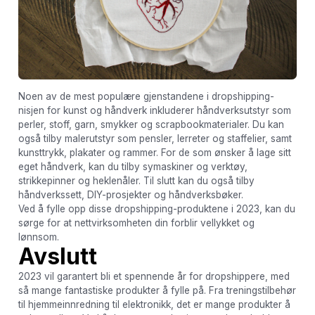
Noen av de mest populære gjenstandene i dropshipping-
nisjen for kunst og håndverk inkluderer håndverksutstyr som
perler, stoff, garn, smykker og scrapbookmaterialer. Du kan
også tilby malerutstyr som pensler, lerreter og staffelier, samt
kunsttrykk, plakater og rammer. For de som ønsker å lage sitt
eget håndverk, kan du tilby symaskiner og verktøy,
strikkepinner og heklenåler. Til slutt kan du også tilby
håndverkssett, DIY-prosjekter og håndverksbøker.
Ved å fylle opp disse dropshipping-produktene i 2023, kan du
sørge for at nettvirksomheten din forblir vellykket og
lønnsom.
Avslutt
2023 vil garantert bli et spennende år for dropshippere, med
så mange fantastiske produkter å fylle på. Fra treningstilbehør
til hjemmeinnredning til elektronikk, det er mange produkter å