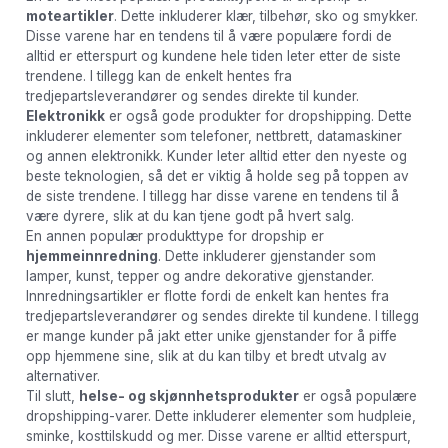
moteartikler
. Dette inkluderer klær, tilbehør, sko og smykker.
Disse varene har en tendens til å være populære fordi de
alltid er etterspurt og kundene hele tiden leter etter de siste
trendene. I tillegg kan de enkelt hentes fra
tredjepartsleverandører og sendes direkte til kunder.
Elektronikk
er også gode produkter for dropshipping. Dette
inkluderer elementer som telefoner, nettbrett, datamaskiner
og annen elektronikk. Kunder leter alltid etter den nyeste og
beste teknologien, så det er viktig å holde seg på toppen av
de siste trendene. I tillegg har disse varene en tendens til å
være dyrere, slik at du kan tjene godt på hvert salg.
En annen populær produkttype for dropship er
hjemmeinnredning
. Dette inkluderer gjenstander som
lamper, kunst, tepper og andre dekorative gjenstander.
Innredningsartikler er flotte fordi de enkelt kan hentes fra
tredjepartsleverandører og sendes direkte til kundene. I tillegg
er mange kunder på jakt etter unike gjenstander for å piffe
opp hjemmene sine, slik at du kan tilby et bredt utvalg av
alternativer.
Til slutt,
helse- og skjønnhetsprodukter
er også populære
dropshipping-varer. Dette inkluderer elementer som hudpleie,
sminke, kosttilskudd og mer. Disse varene er alltid etterspurt,