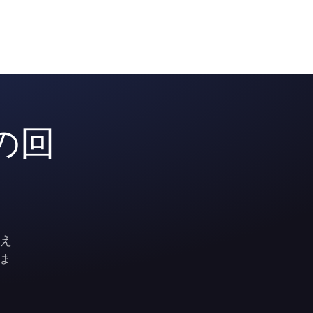
の回
変え
ま