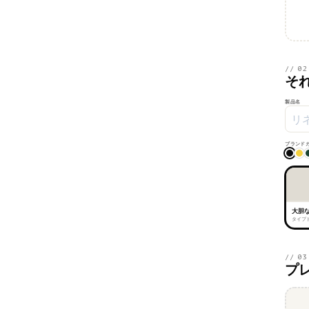
// 02
そ
製品名
ブランド
大胆
タイプド
// 03
プ