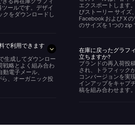
に投稿できる再在庫グラフィ
エクスポートします。た
料ツールです。デザイ
びストーリー サイズ、P
ックをダウンロードし
Facebook および
のサイズを 1 つの z
o を無料で利用できます
在庫に戻ったグラフィ
立ちますか?
料で生成してダウンロー
ブランドの再入荷投
荷戦略とよく組み合わ
され、トラフィック
 が自動電子メール、
コンバージョンを実現
がら、オーガニック投
インアップをキャプチャ
稿を組み合わせます