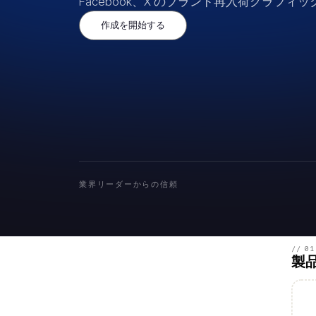
Facebook、X のブランド再入荷グラフィ
作成を開始する
業界リーダーからの信頼
// 01
製