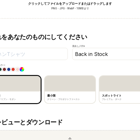
クリックしてファイルをアップロードまたはドラッグします
PNG・JPG・WebP・10MBまで
れをあなたのものにしてください
見出し/CTA
カラー
な
最小限
スポットライト
リブン · モダン
クリーン・プロダクトファースト
プレミアム・ダーク
レビューとダウンロード
↑