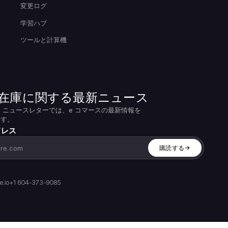
変更ログ
学習ハブ
ツールと計算機
fy 在庫に関する最新ニュース
 ニュースレターでは、e コマースの最新情報を
ます。
ドレス
購読する
.io
+1 604-373-9085