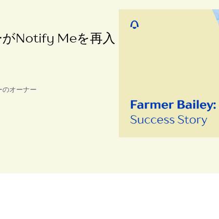
otify Meを再入
ーのオーナー