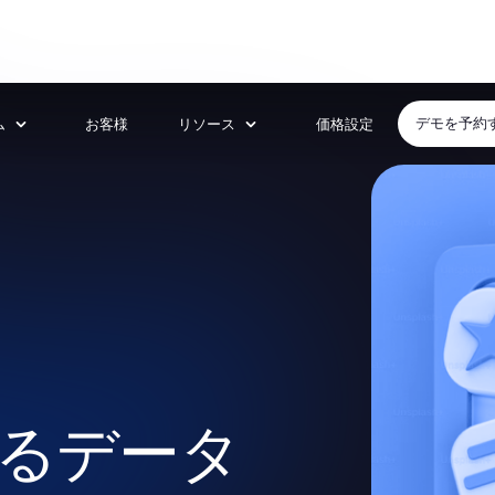
ム
お客様
リソース
価格設定
デモを予約
るデータ