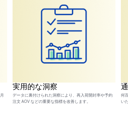
実用的な洞察
通
月
データに裏付けられた洞察により、再入荷開封率や予約
何
注文 AOV などの重要な指標を改善します。
い