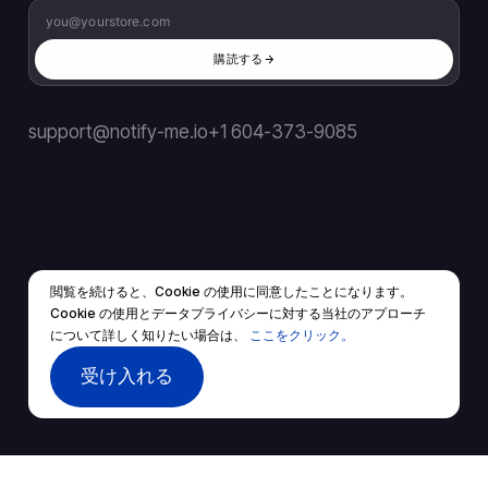
購読する
support@notify-me.io
+1 604-373-9085
閲覧を続けると、Cookie の使用に同意したことになります。
JP
▼
Cookie の使用とデータプライバシーに対する当社のアプローチ
© 2026 全著作権所有。
について詳しく知りたい場合は、
ここをクリック。
利用規約
プライバシーポリシー
受け入れる