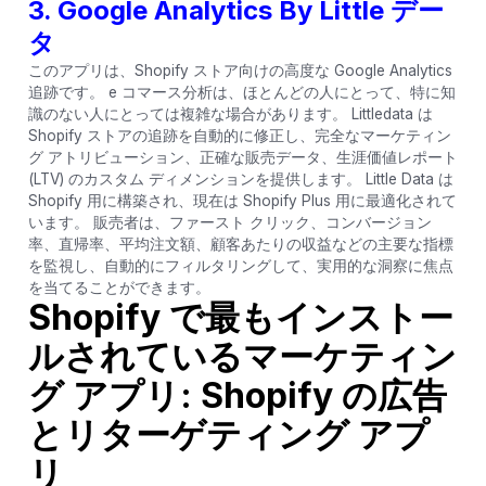
3.
Google Analytics By Little デー
タ
このアプリは、Shopify ストア向けの高度な Google Analytics
追跡です。 e コマース分析は、ほとんどの人にとって、特に知
識のない人にとっては複雑な場合があります。 Littledata は
Shopify ストアの追跡を自動的に修正し、完全なマーケティン
グ アトリビューション、正確な販売データ、生涯価値レポート
(LTV) のカスタム ディメンションを提供します。 Little Data は
Shopify 用に構築され、現在は Shopify Plus 用に最適化されて
います。 販売者は、ファースト クリック、コンバージョン
率、直帰率、平均注文額、顧客あたりの収益などの主要な指標
を監視し、自動的にフィルタリングして、実用的な洞察に焦点
を当てることができます。
Shopify で最もインストー
ルされているマーケティン
グ アプリ: Shopify の広告
とリターゲティング アプ
リ