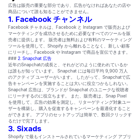
広告は販売の重要な部分であり、広告がなければあなたの店や
商品について誰も知ることができません。
1.
Facebook チャンネル
Facebook チャネルは、Facebook と Instagram で販売および
マーケティングを成功させるために必要なすべてのツールを販
売者に提供します。 販売者は無料および有料のマーケティング
ツールを使用して、Shopify から離れることなく、新しい顧客
にリーチし、Facebook や Instagram で商品を宣伝できます。
###
2.
Snapchat 広告
近年のSnapchatの成長と、それがどのように使われているか
は誰もが知っています。 Snapchat には毎日平均 9,900 万人
のアクティブ ユーザーがいます。 したがって、Snapchatで広
告キャンペーンを実施することは大いに役立つかもしれない。
Snapchat 広告は、ブランドが Snapchat のユニークな視聴者
にリーチするのに役立ちます。 また、販売者は、Snap Pixel
を使用して、広告の効果を測定し、リターゲティング対象ユー
ザーを構築し、購入を促進するキャンペーンを最適化すること
ができます。 アプリのセットアップは簡単で、数回クリックす
るだけで完了します。
3. Sixads
Shopify で最もインストールされているマーケティング アプリ