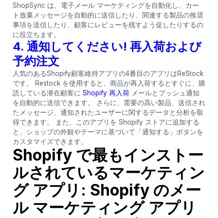
ShopSync は、電子メール マーケティングを自動化し、カー
ト放棄メッセージを自動的に送信したり、関連する製品の推奨
事項を送信したり、顧客にレビューを残すよう促したりするの
に役立ちます。
4. 通知してください! 再入荷および
予約注文
人気のあるShopify顧客維持アプリの4番目のアプリはReStock
です。 Restock を使用すると、商品が再入荷するとすぐに、購
読している潜在顧客に
Shopify 再入荷
メールとプッシュ通知
を自動的に送信できます。 さらに、需要の高い製品、送信され
たメッセージ、通知されたユーザーに関するデータと分析を取
得できます。 また、このアプリを Shopify ストアに追加する
と、ショップの外観やテーマに基づいて「通知する」ボタンを
カスタマイズできます。
Shopify で最もインストー
ルされているマーケティン
グ アプリ: Shopify のメー
ル マーケティング アプリ