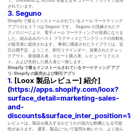
で、Omnisend は 50,000 を超える e コマース ブランドで使用
されています。
3. Seguno
Shopify で最もインストールされているメール マーケティング
アプリのもう 1 つは Seguno です。 Seguno の洗練されたテ
クノロジーにより、電子メール マーケティングが容易になりま
した。組み込みのベスト プラクティスとワンクリックの自動化
が販売者に提供されます。 事前に構築されたライブラリは、近
日公開予定、ようこそ、割引リマインダー、放棄されたチェッ
クアウト、新規購入者、リピート購入者、レビュー リクエス
ト、および失効した購入者と一致します。
Shopify で最もインストールされているマーケティング アプ
リ: Shopify の販売および割引アプリ
1.
[Loox 製品レビュー] 紹介]
(
https://apps.shopify.com/loox?
surface_detail=marketing-sales-
and-
discounts&surface_inter_position=
レビューは、製品を購入するかどうかの強力な動機となる可能
性があります。 通常、製品について疑問を抱いたり、よく知ら