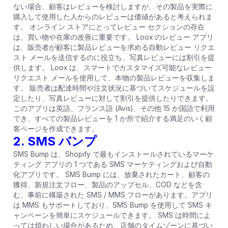
ない場合、顧客はレビューを検討しますが、その製品を実際に
購入して使用した人からのレビューは価値があると考えられま
す。 オンライン ストアにとってレビュー セクションの存在
は、買い物や在庫の改善に重要です。 Loox のレビュー アプリ
は、販売者が顧客に製品レビューを求める自動レビュー リクエ
スト メールを送信するのに役立ち、写真レビューには割引を提
供します。 Loox は、スマートでカスタマイズ可能なレビュー
リクエスト メールを使用して、本物の製品レビューを収集しま
す。 販売者は配達時間や注文状況に基づいてスケジュールを設
定したり、写真レビューに対して割引を提供したりできます。
このアプリは英語、フランス語 (Avis)、その他 15 か国語で利用
でき、すべての製品レビューを 1 か所で紹介する満足のいく顧
客ページを作成できます。
2. SMS バンプ
SMS Bump は、Shopify で最もインストールされているマーケ
ティング アプリの 1 つである SMS マーケティングおよび自動
化アプリです。 SMS Bump には、放棄されたカート、顧客の
獲得、新規注文フロー、製品のアップセル、COD などを含
む、事前に構築された SMS / MMS フローがあります。アプリ
は MMS もサポートしており、SMS Bump を使用して SMS キ
ャンペーンを簡単にスケジュールできます。 SMS は時間によ
っては煩わしい場合があるため、店舗のタイムゾーンに基づい