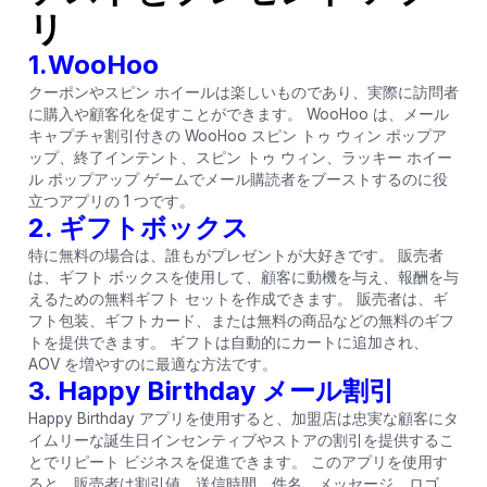
リ
1.WooHoo
クーポンやスピン ホイールは楽しいものであり、実際に訪問者
に購入や顧客化を促すことができます。 WooHoo は、メール
キャプチャ割引付きの WooHoo スピン トゥ ウィン ポップア
ップ、終了インテント、スピン トゥ ウィン、ラッキー ホイー
ル ポップアップ ゲームでメール購読者をブーストするのに役
立つアプリの 1 つです。
2. ギフトボックス
特に無料の場合は、誰もがプレゼントが大好きです。 販売者
は、ギフト ボックスを使用して、顧客に動機を与え、報酬を与
えるための無料ギフト セットを作成できます。 販売者は、ギ
フト包装、ギフトカード、または無料の商品などの無料のギフ
トを提供できます。 ギフトは自動的にカートに追加され、
AOV を増やすのに最適な方法です。
3. Happy Birthday メール割引
Happy Birthday アプリを使用すると、加盟店は忠実な顧客にタ
イムリーな誕生日インセンティブやストアの割引を提供するこ
とでリピート ビジネスを促進できます。 このアプリを使用す
ると、販売者は割引値、送信時間、件名、メッセージ、ロゴ、