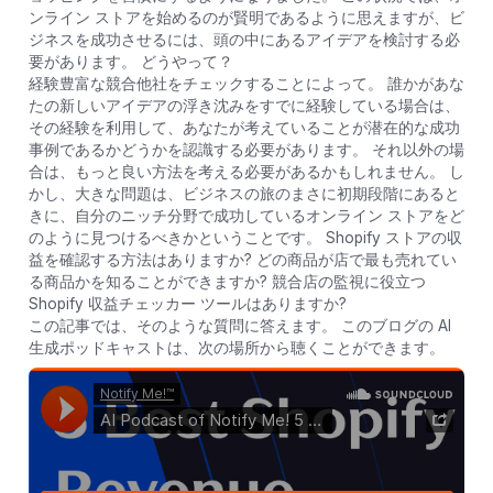
ンライン ストアを始めるのが賢明であるように思えますが、ビ
ジネスを成功させるには、頭の中にあるアイデアを検討する必
要があります。 どうやって？
経験豊富な競合他社をチェックすることによって。 誰かがあな
たの新しいアイデアの浮き沈みをすでに経験している場合は、
その経験を利用して、あなたが考えていることが潜在的な成功
事例であるかどうかを認識する必要があります。 それ以外の場
合は、もっと良い方法を考える必要があるかもしれません。 し
かし、大きな問題は、ビジネスの旅のまさに初期段階にあると
きに、自分のニッチ分野で成功しているオンライン ストアをど
のように見つけるべきかということです。 Shopify ストアの収
益を確認する方法はありますか? どの商品が店で最も売れてい
る商品かを知ることができますか? 競合店の監視に役立つ
Shopify 収益チェッカー ツールはありますか?
この記事では、そのような質問に答えます。 このブログの AI
生成ポッドキャストは、次の場所から聴くことができます。