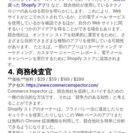
戻った Shopify アプリ
など、競合他社が使用しているテクノ
ロジーのあらゆる部分を明らかにします。 これにより、Web
サイトがどこでホストされているか、どの電子メール サービス
を使用しているかを確認できるほか、自分の Web サイトに関
するいくつかのアイデアを得ることができる場合もあります。
競合他社は、オンライン ストアを効果的に運営するために、さ
まざまな目的でさまざまな種類のアプリを使用している可能性
があります。 たとえば、一部のアプリはリターゲティング マ
ーケティング、カスタマー ジャーニー レポート、電子メール
キャンペーンを実行するために Shopify ストアに追加されま
す。
4. 商務検査官
**価格:**無料 / $29 / $59 / $149 / $299
アクセス:
https://www.commerceinspector.com/
Commerce Inspector は、競合他社を追跡しスパイするための
一種の合法的な方法です。 それは「競争力のある知性」と考え
ることができます。
Shopify ストアのオーナーは、プライバシー法に違反したりセ
キュリティを侵害したりしないこの Web ベースのアプリまた
は無料の Chrome 拡張機能を利用して、競合他社を簡単に分析
できるようになりました。
基本的に、これは e コマース ストアの識別子であり、e コマー