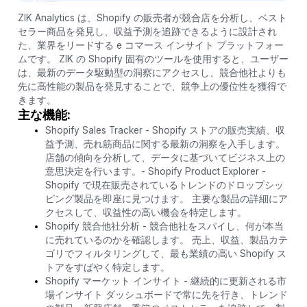
ZIK Analytics は、Shopify の販売者が競合店を分析し、ベスト
セラー商品を発見し、収益予測を追跡できるように設計され
た、業界をリードする e コマース インサイト プラットフォー
ムです。 ZIK の Shopify 固有のツールを使用すると、ユーザー
は、最新のデータ駆動型の洞察にアクセスし、競合他社よりも
先に高性能の製品を発見することで、競争上の優位性を獲得で
きます。
主な機能:
Shopify Sales Tracker - Shopify ストアの販売実績、収
益予測、売れ筋商品に関する最新の洞察を入手します。
店舗の傾向を分析して、データに基づいてビジネス上の
意思決定を行います。- Shopify Product Explorer -
Shopify で現在販売されているトレンドのドロップシッ
ピング製品を即座に見つけます。 主要な製品の詳細にア
クセスして、収益性の高い機会を特定します。
Shopify 競合他社分析 - 競合他社をスパイし、何が本当
に売れているのかを確認します。 売上、収益、製品カテ
ゴリでフィルタリングして、最も業績の高い Shopify ス
トアをすばやく特定します。
Shopify マーケット インサイト - 継続的に更新される市
場インサイト ダッシュボードで常に先を行き、トレンド