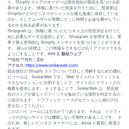
り、Shopify ストアのオーナーは競合他社の製品を見つける必
要があります。 情報に基づいた投資を行うために、投資家は
Shopifyのどのビジネスやジャンルが最も急速に成長している
のか、そしてユーザーが実際にどこに時間とお金を費やしてい
るのかを知る必要があります。
Shopgram は、情報に基づいたビジネス上の意思決定を行うた
めに必要なデータを提供します。 Shopgram を使用すると、業
界で最も実用的な Shopify インサイトを見つけることができま
す。 彼らの目標は、この情報をできるだけ広くアクセスできる
ようにすることです。###
2. 類似ウェブ
**価格:**無料 / 柔軟
アクセス:
https://www.similarweb.com/
競合他社の Shopify ストアについて詳しく理解するための優れ
たツールは、SimilarWeb です。 Web サイトのトラフィックを
小さなセクションに分割することで、サイトのトラフィックの
概要を提供します。 そうすることで、SimilarWeb は、競合他
社のストアが最もトラフィックを集めている場所を特定するの
に役立ちます。 トラフィック ソースのセクションに細心の注
意を払ってください。
このスパイ ツールには欠点が 1 つあります。それは、トラフィ
ックの少ないサイトでは機能しない可能性があることです。 そ
のため、新しいビジネス オーナーには、Alexa が最初に推奨さ
れます。