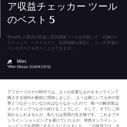
ア収益チェッカー ツール
のベスト 5
Shopify の最高の収益と競合調査ツールを比較して、店舗のト
ラフィック、ベストセラー、広告戦略を推定し、ニッチ市場の
ベンチマークを行うことができます。
Miles
5
Read
2026年2月1日
アフターコロナの時代では、人々が必要なものをオンラインで
購入する傾向が劇的に増加しました。 人々は家にいても外の世
界とつながっていなければならなかったので、唯一の解決策は
オンラインでつながり続けることでした。 そして、すでにご存
知かもしれませんが、私たちは習慣の生き物です。 これまでオ
ンライン ショッピングを避けていた人が、突然オンライン シ
ョッピングを習慣にするようになりました。 この状況では、オ