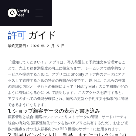
許可
ガイド
最終更新日: 2026 年 2 月 3 日
「通知してください！」 アプリは、再入荷通知と予約注文を管理するこ
とで、売上と顧客満足度の向上に役立ちます。 シームレスで効率的なサ
ービスを提供するために、アプリには Shopify ストア内のデータにアク
セスして管理するための特定の権限が必要です。 以下は、これらの権限
の詳細な内訳と、それらの権限によって「Notify Me!」のコア機能がどの
ように有効になるかについて説明します。 このアクセスを許可すると、
アプリのすべての機能が確保され、顧客の更新や予約注文を効果的に管理
できるようになります。
1.
ショップ顧客データの表示と書き込み
顧客管理と統合:
顧客のウィッシュリスト データの管理、サードパーティ
統合の有効化 (顧客連絡先データを他のアプリと共有するため)、および複
数の拠点を持つ法人顧客向けの B2B 機能のサポートに使用されます。
2.
製品 (インベントリ、製品、またはコレクション)