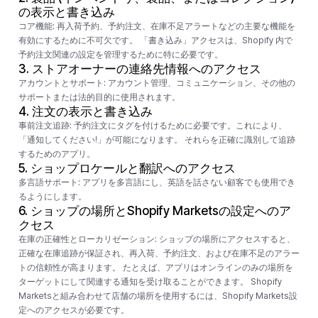
の表示と書き込み
コア機能:
再入荷予約、予約注文、在庫不足アラートなどの主要な機能を
有効にするために不可欠です。 「書き込み」アクセスは、Shopify 内で
予約注文関連の設定を管理するために特に必要です。
3.
ストアオーナーの連絡先情報へのアクセス
アカウントとサポート:
アカウント管理、コミュニケーション、その他の
サポートまたは法的目的に使用されます。
4.
注文の表示と書き込み
事前注文追跡:
予約注文にタグを付けるために必要です。これにより、
「通知してください!」が可能になります。 それらを正確に識別して追跡
するためのアプリ。
5.
ショップロケールと翻訳へのアクセス
多言語サポート:
アプリを多言語にし、英語を話さない顧客でも使用でき
るようにします。
6. ショップの場所とShopify Marketsの設定へのア
クセス
在庫の正確性とローカリゼーション:
ショップの場所にアクセスすると、
正確な在庫追跡が保証され、再入荷、予約注文、および在庫不足のアラー
トの信頼性が高まります。 たとえば、アプリはオンラインのみの場所を
ターゲットにして関連する通知を受け取ることができます。 Shopify
Marketsと組み合わせて店舗の場所を使用するには、Shopify Markets設
定へのアクセスが必要です。