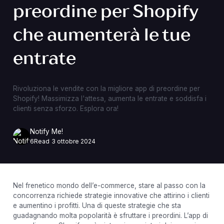
preordine per Shopify
che aumenterà le tue
entrate
Rivoluziona le vendite con la migliore app di preordine per
Shopify! Massimizza l'attesa, aumenta le entrate e soddisfa i
clienti senza sforzo. Esplora ora!
Notify Me!
6
Read
3 ottobre 2024
Nel frenetico mondo dell’e-commerce, stare al passo con la
concorrenza richiede strategie innovative che attirino i clienti
e aumentino i profitti. Una di queste strategie che sta
guadagnando molta popolarità è sfruttare i preordini. L’app di