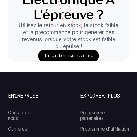
L'épreuve ?
Utilisez le retour en stock, le stock faible
et la précommande pour générer des
revenus lorsque votre stock est faible
ou épuisé !
Installer maintenant
ENTREPRISE
EXPLORER PLUS
Contactez-
Programme
nous
partenaires
Carrières
Programme d'affiliation