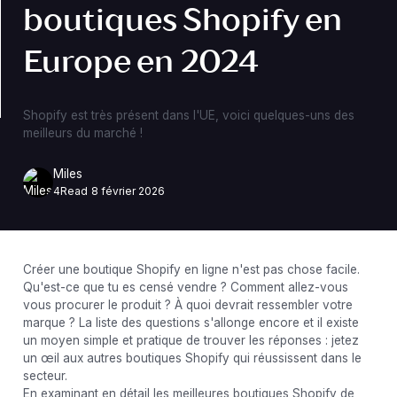
boutiques Shopify en
Europe en 2024
Shopify est très présent dans l'UE, voici quelques-uns des
meilleurs du marché !
Miles
4
Read
8 février 2026
Créer une boutique Shopify en ligne n'est pas chose facile.
Qu'est-ce que tu es censé vendre ? Comment allez-vous
vous procurer le produit ? À quoi devrait ressembler votre
marque ? La liste des questions s'allonge encore et il existe
un moyen simple et pratique de trouver les réponses : jetez
un œil aux autres boutiques Shopify qui réussissent dans le
secteur.
En examinant en détail les meilleures boutiques Shopify de