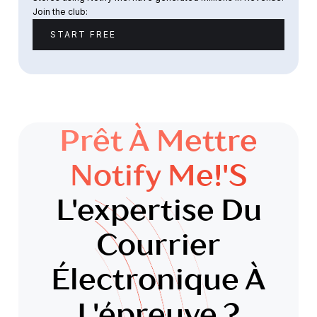
Join the club:
START FREE
Prêt À Mettre
Notify Me!'s
L'expertise Du
Courrier
Électronique À
L'épreuve ?