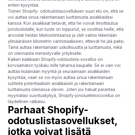
eniten kysyntää.
Toinen Shopify- odotuslistasovelluksen suuri etu on, että se
voi auttaa sinua rakentamaan luottamusta asiakkaidesi
kanssa. Kun asiakkaat tietävät, että he voivat ilmoittautua
jonotuslistalle, kun tuote on loppunut, se osoittaa heille, että
arvostat heidän liiketoimintaansa ja olet valmis tekemään
ylimääräisen kilometrin varmistaakseen, etteivät he jää paitsi.
Tämä auttaa rakentamaan uskollisuutta ja luottamusta, mikä
on olennaista menestyvälle yritykselle.
Kaiken kaikkiaan Shopify-odotuslista-sovellus on
korvaamaton työkalu mille tahansa kaupalle. Se ei vain voi
auttaa lisäämään myyntiä ja seuraamaan asiakkaiden
kysyntää, vaan se voi myös auttaa sinua rakentamaan
suhteita potentiaalisiin asiakkaisiin ja rakentamaan
luottamusta olemassa oleviin. Joten jos haluat parantaa
myymäläsi suorituskykyä, Shopify-jonoluettelosovellus on
täydellinen ratkaisu.
Parhaat Shopify-
odotuslistasovellukset,
jotka voivat lisätä