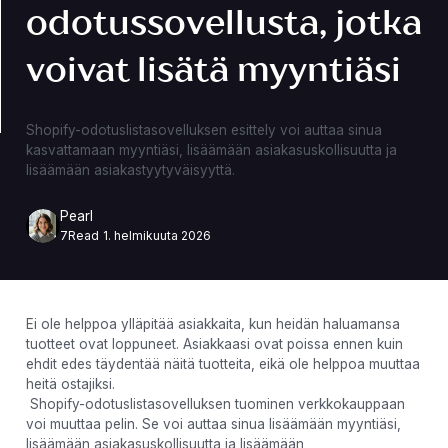
odotussovellusta, jotka
voivat lisätä myyntiäsi
Shopify-odotuslistasovelluksen esittely voi auttaa sinua
kasvattamaan myyntiäsi, lisäämään asiakasuskollisuutta ja
lisäämään asiakastyytyväisyyttä.
Pearl
7
Read
1. helmikuuta 2026
Ei ole helppoa ylläpitää asiakkaita, kun heidän haluamansa
tuotteet ovat loppuneet. Asiakkaasi ovat poissa ennen kuin
ehdit edes täydentää näitä tuotteita, eikä ole helppoa muuttaa
heitä ostajiksi.
Shopify-odotuslistasovelluksen tuominen verkkokauppaan
voi muuttaa pelin. Se voi auttaa sinua lisäämään myyntiäsi,
lisäämään asiakasuskollisuutta ja lisäämään