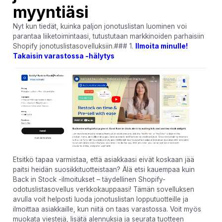
myyntiäsi
Nyt kun tiedät, kuinka paljon jonotuslistan luominen voi
parantaa liiketoimintaasi, tutustutaan markkinoiden parhaisiin
Shopify jonotuslistasovelluksiin.### 1.
Ilmoita minulle!
Takaisin varastossa -hälytys
Etsitkö tapaa varmistaa, että asiakkaasi eivät koskaan jää
paitsi heidän suosikkituotteistaan? Älä etsi kauempaa kuin
Back in Stock -ilmoitukset – täydellinen Shopify-
odotuslistasovellus verkkokauppaasi! Tämän sovelluksen
avulla voit helposti luoda jonotuslistan lopputuotteille ja
ilmoittaa asiakkaille, kun niitä on taas varastossa. Voit myös
muokata viestejä, lisätä alennuksia ja seurata tuotteen