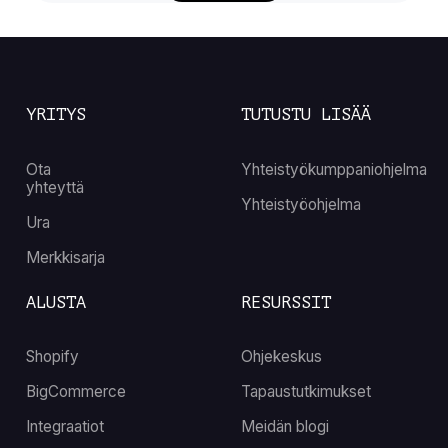
YRITYS
TUTUSTU LISÄÄ
Ota
Yhteistyökumppaniohjelma
yhteyttä
Yhteistyöohjelma
Ura
Merkkisarja
ALUSTA
RESURSSIT
Shopify
Ohjekeskus
BigCommerce
Tapaustutkimukset
Integraatiot
Meidän blogi