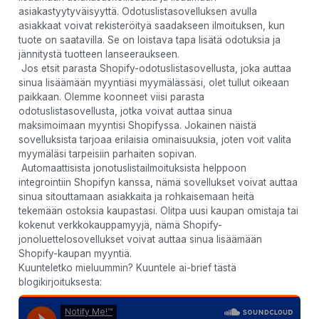
asiakastyytyväisyyttä. Odotuslistasovelluksen avulla
asiakkaat voivat rekisteröityä saadakseen ilmoituksen, kun
tuote on saatavilla. Se on loistava tapa lisätä odotuksia ja
jännitystä tuotteen lanseeraukseen.
Jos etsit parasta Shopify-odotuslistasovellusta, joka auttaa
sinua lisäämään myyntiäsi myymälässäsi, olet tullut oikeaan
paikkaan. Olemme koonneet viisi parasta
odotuslistasovellusta, jotka voivat auttaa sinua
maksimoimaan myyntisi Shopifyssa. Jokainen näistä
sovelluksista tarjoaa erilaisia ​​ominaisuuksia, joten voit valita
myymäläsi tarpeisiin parhaiten sopivan.
Automaattisista jonotuslistailmoituksista helppoon
integrointiin Shopifyn kanssa, nämä sovellukset voivat auttaa
sinua sitouttamaan asiakkaita ja rohkaisemaan heitä
tekemään ostoksia kaupastasi. Olitpa uusi kaupan omistaja tai
kokenut verkkokauppamyyjä, nämä Shopify-
jonoluettelosovellukset voivat auttaa sinua lisäämään
Shopify-kaupan myyntiä.
Kuunteletko mieluummin? Kuuntele ai-brief tästä
blogikirjoituksesta: