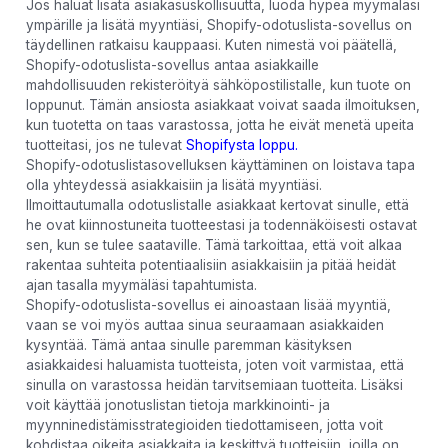
Jos haluat lisätä asiakasuskollisuutta, luoda hypeä myymäläsi
ympärille ja lisätä myyntiäsi, Shopify-odotuslista-sovellus on
täydellinen ratkaisu kauppaasi. Kuten nimestä voi päätellä,
Shopify-odotuslista-sovellus antaa asiakkaille
mahdollisuuden rekisteröityä sähköpostilistalle, kun tuote on
loppunut. Tämän ansiosta asiakkaat voivat saada ilmoituksen,
kun tuotetta on taas varastossa, jotta he eivät menetä upeita
tuotteitasi, jos ne tulevat
Shopifysta loppu.
Shopify-odotuslistasovelluksen käyttäminen on loistava tapa
olla yhteydessä asiakkaisiin ja lisätä myyntiäsi.
Ilmoittautumalla odotuslistalle asiakkaat kertovat sinulle, että
he ovat kiinnostuneita tuotteestasi ja todennäköisesti ostavat
sen, kun se tulee saataville. Tämä tarkoittaa, että voit alkaa
rakentaa suhteita potentiaalisiin asiakkaisiin ja pitää heidät
ajan tasalla myymäläsi tapahtumista.
Shopify-odotuslista-sovellus ei ainoastaan ​​lisää myyntiä,
vaan se voi myös auttaa sinua seuraamaan asiakkaiden
kysyntää. Tämä antaa sinulle paremman käsityksen
asiakkaidesi haluamista tuotteista, joten voit varmistaa, että
sinulla on varastossa heidän tarvitsemiaan tuotteita. Lisäksi
voit käyttää jonotuslistan tietoja markkinointi- ja
myynninedistämisstrategioiden tiedottamiseen, jotta voit
kohdistaa oikeita asiakkaita ja keskittyä tuotteisiin, joilla on