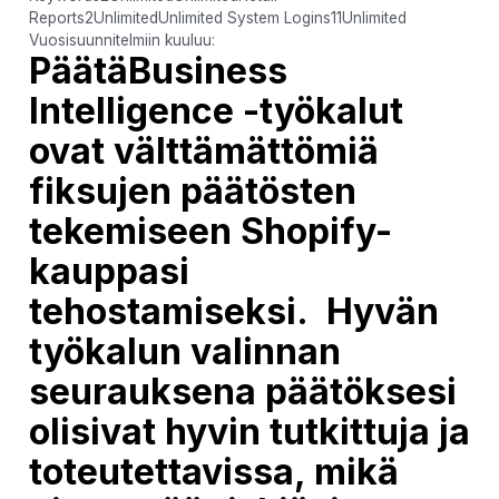
Reports2UnlimitedUnlimited System Logins11Unlimited
Vuosisuunnitelmiin kuuluu:
Päätä
Business
Intelligence -työkalut
ovat välttämättömiä
fiksujen päätösten
tekemiseen Shopify-
kauppasi
tehostamiseksi. Hyvän
työkalun valinnan
seurauksena päätöksesi
olisivat hyvin tutkittuja ja
toteutettavissa, mikä