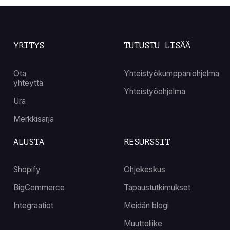
YRITYS
TUTUSTU LISÄÄ
Ota
Yhteistyökumppaniohjelma
yhteyttä
Yhteistyöohjelma
Ura
Merkkisarja
ALUSTA
RESURSSIT
Shopify
Ohjekeskus
BigCommerce
Tapaustutkimukset
Integraatiot
Meidän blogi
Muuttoliike