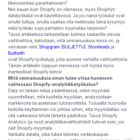
liiketoimintasi parantamiseen?
Niin kauan kuin Shopify on olemassa, myös Shopifyn
datatyökalut ovat käytettävissä. Ja jos nämä työkalut ovat
sinulle tuttuja, sinulla saattaa olla mielessäsi tämä kysymys:
mikä työkalu sopii parhaiten myymäläsi tarpeisiin?
Tässä artikkelissa tarkastellaan kolmea saatavilla olevaa
vaihtoehtoa, katsotaan, mitä ominaisuuksia niissä on, ja
verrataan niitä:
Shopgram (SULJETTU)
,
Storeleads
ja
Builtwith
ovat Shopify-työkaluja, joita aiomme vertailla vaihtoehtoina.
Tämän artikkelin loppuun mennessä voit löytää myös
ihanteelliset Shopify-tietosi
Mitä ominaisuuksia sinun tulee ottaa huomioon
valitessasi Shopify-analytiikkatyökalua?
Data on tärkein tekijä päätettäessä, miten myymälä
suunnitellaan, mitä tuotteita myydään, analysoidaan
markkinoita tai asetetaan tulotavoitteita. Toisaalta huonoilla
tiedoilla käyttäminen voi johtaa siihen, että myymälälläsi voi
olla vaikeuksia tehdä tärkeitä päätöksiä. Tässä Shopify
Analytics (ja muut analytiikkavaihtoehdot) tulevat esiin, jos
olet Shopify-myymälä.
Vankalla datalla, joka tukee tietotasi verkkokaupan