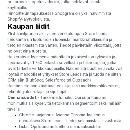
on tarpeeksi opetusvideoita, jotka selittävät asioita
käyttäjälle.
Hinnoittelun tapauksessa Shopgram on yksi halvimmista
Shopify-älytyökaluista.
Kaupan liidit
Yli 4,5 miljoonan aktiivisen verkkokaupan Store Leads -
tietokanta on luotu liidien luomista, markkinatutkimusta ja
tietojen rikastamista varten. Tiedot päivitetään viikoittain, jotta
ne ovat aina tuoreita.
He keräävät kymmeniä määritteitä jokaisesta yrityksestä ja
seuraavat yli 1 750 erilaista sovellusta ja teknologiaa, jotka
ovat tärkeitä verkkokauppiaille. Näiden attribuuttien avulla voit
löytää mahdolliset yritykset Store Leadsista ja tuoda ne sitten
CRM:ään (HubSpot, Salesforce tai Outreach).
Heidän tietojaan käyttävät ensisijaisesti markkinointitoimistot,
teknologiatoimittajat ja sijoittajat.
Ominaisuudet:
- Tarkennettu haku: Opi suorittamaan
monimutkaisia kyselyitä tietokannan segmentoimiseksi millään
tavalla
Chrome-laajennus: Asenna Chrome-laajennus
nähdäksesi Store Leads -tiedot selaamistasi sivustoista
Listat: Opi luomaan luettelo manuaalisesti tai