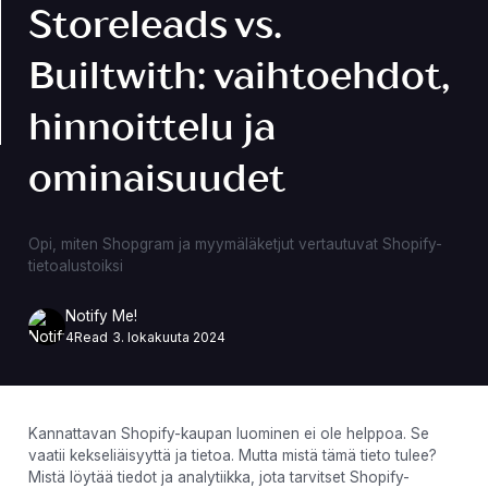
Storeleads vs.
Builtwith: vaihtoehdot,
hinnoittelu ja
ominaisuudet
Opi, miten Shopgram ja myymäläketjut vertautuvat Shopify-
tietoalustoiksi
Notify Me!
4
Read
3. lokakuuta 2024
Kannattavan Shopify-kaupan luominen ei ole helppoa. Se
vaatii kekseliäisyyttä ja tietoa. Mutta mistä tämä tieto tulee?
Mistä löytää tiedot ja analytiikka, jota tarvitset Shopify-