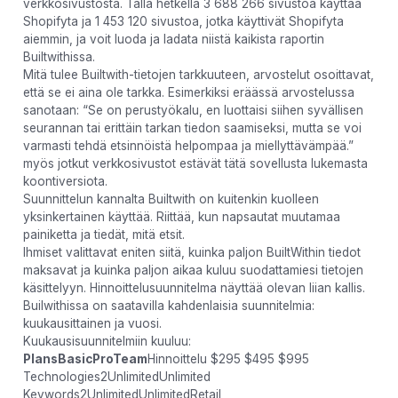
verkkosivustosta. Tällä hetkellä 3 688 266 sivustoa käyttää
Shopifyta ja 1 453 120 sivustoa, jotka käyttivät Shopifyta
aiemmin, ja voit luoda ja ladata niistä kaikista raportin
Builtwithissa.
Mitä tulee Builtwith-tietojen tarkkuuteen, arvostelut osoittavat,
että se ei aina ole tarkka. Esimerkiksi eräässä arvostelussa
sanotaan: “Se on perustyökalu, en luottaisi siihen syvällisen
seurannan tai erittäin tarkan tiedon saamiseksi, mutta se voi
varmasti tehdä etsinnöistä helpompaa ja miellyttävämpää.”
myös jotkut verkkosivustot estävät tätä sovellusta lukemasta
koontiversiota.
Suunnittelun kannalta Builtwith on kuitenkin kuolleen
yksinkertainen käyttää. Riittää, kun napsautat muutamaa
painiketta ja tiedät, mitä etsit.
Ihmiset valittavat eniten siitä, kuinka paljon BuiltWithin tiedot
maksavat ja kuinka paljon aikaa kuluu suodattamiesi tietojen
käsittelyyn. Hinnoittelusuunnitelma näyttää olevan liian kallis.
Builwithissa on saatavilla kahdenlaisia ​​suunnitelmia:
kuukausittainen ja vuosi.
Kuukausisuunnitelmiin kuuluu:
PlansBasicProTeam
Hinnoittelu $295 $495 $995
Technologies2UnlimitedUnlimited
Keywords2UnlimitedUnlimitedRetail