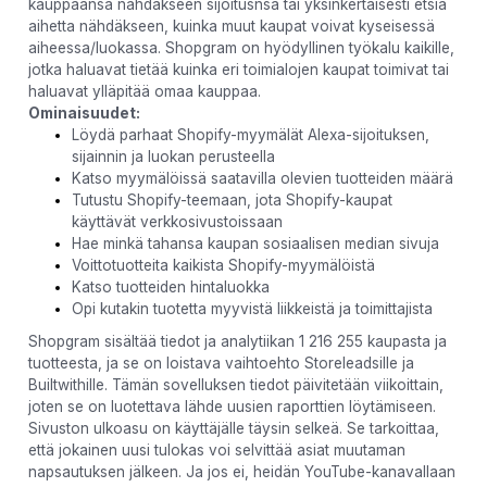
kauppaansa nähdäkseen sijoitusnsa tai yksinkertaisesti etsiä
aihetta nähdäkseen, kuinka muut kaupat voivat kyseisessä
aiheessa/luokassa. Shopgram on hyödyllinen työkalu kaikille,
jotka haluavat tietää kuinka eri toimialojen kaupat toimivat tai
haluavat ylläpitää omaa kauppaa.
Ominaisuudet:
Löydä parhaat Shopify-myymälät Alexa-sijoituksen,
sijainnin ja luokan perusteella
Katso myymälöissä saatavilla olevien tuotteiden määrä
Tutustu Shopify-teemaan, jota Shopify-kaupat
käyttävät verkkosivustoissaan
Hae minkä tahansa kaupan sosiaalisen median sivuja
Voittotuotteita kaikista Shopify-myymälöistä
Katso tuotteiden hintaluokka
Opi kutakin tuotetta myyvistä liikkeistä ja toimittajista
Shopgram sisältää tiedot ja analytiikan 1 216 255 kaupasta ja
tuotteesta, ja se on loistava vaihtoehto Storeleadsille ja
Builtwithille. Tämän sovelluksen tiedot päivitetään viikoittain,
joten se on luotettava lähde uusien raporttien löytämiseen.
Sivuston ulkoasu on käyttäjälle täysin selkeä. Se tarkoittaa,
että jokainen uusi tulokas voi selvittää asiat muutaman
napsautuksen jälkeen. Ja jos ei, heidän YouTube-kanavallaan