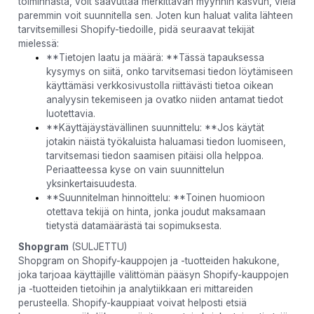
toiminnasta, voit saavuttaa merkittävän myynnin kasvun, vielä
paremmin voit suunnitella sen. Joten kun haluat valita lähteen
tarvitsemillesi Shopify-tiedoille, pidä seuraavat tekijät
mielessä:
**Tietojen laatu ja määrä: **Tässä tapauksessa
kysymys on siitä, onko tarvitsemasi tiedon löytämiseen
käyttämäsi verkkosivustolla riittävästi tietoa oikean
analyysin tekemiseen ja ovatko niiden antamat tiedot
luotettavia.
**Käyttäjäystävällinen suunnittelu: **Jos käytät
jotakin näistä työkaluista haluamasi tiedon luomiseen,
tarvitsemasi tiedon saamisen pitäisi olla helppoa.
Periaatteessa kyse on vain suunnittelun
yksinkertaisuudesta.
**Suunnitelman hinnoittelu: **Toinen huomioon
otettava tekijä on hinta, jonka joudut maksamaan
tietystä datamäärästä tai sopimuksesta.
Shopgram
(SULJETTU)
Shopgram on Shopify-kauppojen ja -tuotteiden hakukone,
joka tarjoaa käyttäjille välittömän pääsyn Shopify-kauppojen
ja -tuotteiden tietoihin ja analytiikkaan eri mittareiden
perusteella. Shopify-kauppiaat voivat helposti etsiä