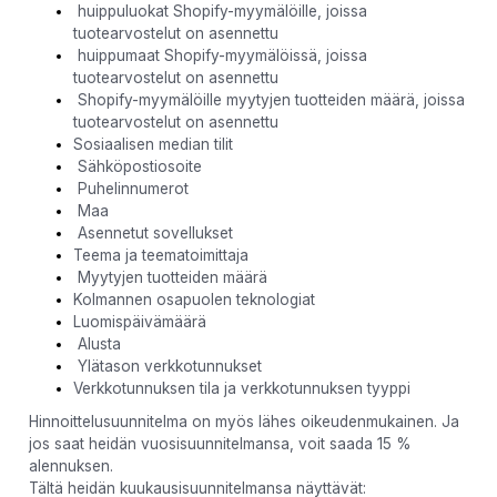
huippuluokat Shopify-myymälöille, joissa
tuotearvostelut on asennettu
huippumaat Shopify-myymälöissä, joissa
tuotearvostelut on asennettu
Shopify-myymälöille myytyjen tuotteiden määrä, joissa
tuotearvostelut on asennettu
Sosiaalisen median tilit
Sähköpostiosoite
Puhelinnumerot
Maa
Asennetut sovellukset
Teema ja teematoimittaja
Myytyjen tuotteiden määrä
Kolmannen osapuolen teknologiat
Luomispäivämäärä
Alusta
Ylätason verkkotunnukset
Verkkotunnuksen tila ja verkkotunnuksen tyyppi
Hinnoittelusuunnitelma on myös lähes oikeudenmukainen. Ja
jos saat heidän vuosisuunnitelmansa, voit saada 15 %
alennuksen.
Tältä heidän kuukausisuunnitelmansa näyttävät: