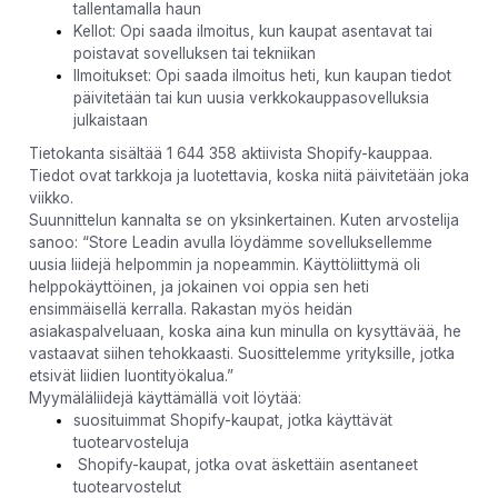
tallentamalla haun
Kellot: Opi saada ilmoitus, kun kaupat asentavat tai
poistavat sovelluksen tai tekniikan
Ilmoitukset: Opi saada ilmoitus heti, kun kaupan tiedot
päivitetään tai kun uusia verkkokauppasovelluksia
julkaistaan
Tietokanta sisältää 1 644 358 aktiivista Shopify-kauppaa.
Tiedot ovat tarkkoja ja luotettavia, koska niitä päivitetään joka
viikko.
Suunnittelun kannalta se on yksinkertainen. Kuten arvostelija
sanoo: “Store Leadin avulla löydämme sovelluksellemme
uusia liidejä helpommin ja nopeammin. Käyttöliittymä oli
helppokäyttöinen, ja jokainen voi oppia sen heti
ensimmäisellä kerralla. Rakastan myös heidän
asiakaspalveluaan, koska aina kun minulla on kysyttävää, he
vastaavat siihen tehokkaasti. Suosittelemme yrityksille, jotka
etsivät liidien luontityökalua.”
Myymäläliidejä käyttämällä voit löytää:
suosituimmat Shopify-kaupat, jotka käyttävät
tuotearvosteluja
Shopify-kaupat, jotka ovat äskettäin asentaneet
tuotearvostelut