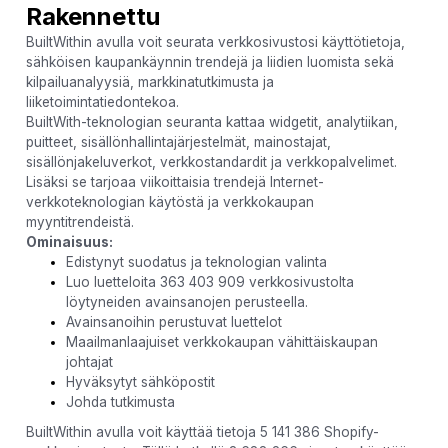
Rakennettu
BuiltWithin avulla voit seurata verkkosivustosi käyttötietoja,
sähköisen kaupankäynnin trendejä ja liidien luomista sekä
kilpailuanalyysiä, markkinatutkimusta ja
liiketoimintatiedontekoa.
BuiltWith-teknologian seuranta kattaa widgetit, analytiikan,
puitteet, sisällönhallintajärjestelmät, mainostajat,
sisällönjakeluverkot, verkkostandardit ja verkkopalvelimet.
Lisäksi se tarjoaa viikoittaisia ​​trendejä Internet-
verkkoteknologian käytöstä ja verkkokaupan
myyntitrendeistä.
Ominaisuus:
Edistynyt suodatus ja teknologian valinta
Luo luetteloita 363 403 909 verkkosivustolta
löytyneiden avainsanojen perusteella.
Avainsanoihin perustuvat luettelot
Maailmanlaajuiset verkkokaupan vähittäiskaupan
johtajat
Hyväksytyt sähköpostit
Johda tutkimusta
BuiltWithin avulla voit käyttää tietoja 5 141 386 Shopify-