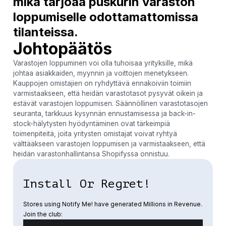
mikä tarjoaa puskurin varaston
loppumiselle odottamattomissa
tilanteissa.
Johtopäätös
Varastojen loppuminen voi olla tuhoisaa yrityksille, mikä
johtaa asiakkaiden, myynnin ja voittojen menetykseen.
Kauppojen omistajien on ryhdyttävä ennakoiviin toimiin
varmistaakseen, että heidän varastotasot pysyvät oikein ja
estävät varastojen loppumisen. Säännöllinen varastotasojen
seuranta, tarkkuus kysynnän ennustamisessa ja back-in-
stock-hälytysten hyödyntäminen ovat tärkeimpiä
toimenpiteitä, joita yritysten omistajat voivat ryhtyä
välttääkseen varastojen loppumisen ja varmistaakseen, että
heidän varastonhallintansa Shopifyssa onnistuu.
Install Or Regret!
Stores using Notify Me! have generated Millions in Revenue.
Join the club: