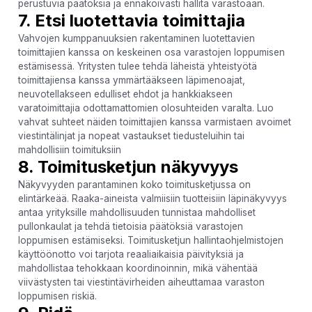
perustuvia päätöksiä ja ennakoivasti hallita varastoaan.
7. Etsi luotettavia toimittajia
Vahvojen kumppanuuksien rakentaminen luotettavien
toimittajien kanssa on keskeinen osa varastojen loppumisen
estämisessä. Yritysten tulee tehdä läheistä yhteistyötä
toimittajiensa kanssa ymmärtääkseen läpimenoajat,
neuvotellakseen edulliset ehdot ja hankkiakseen
varatoimittajia odottamattomien olosuhteiden varalta. Luo
vahvat suhteet näiden toimittajien kanssa varmistaen avoimet
viestintälinjat ja nopeat vastaukset tiedusteluihin tai
mahdollisiin toimituksiin
8. Toimitusketjun näkyvyys
Näkyvyyden parantaminen koko toimitusketjussa on
elintärkeää. Raaka-aineista valmiisiin tuotteisiin läpinäkyvyys
antaa yrityksille mahdollisuuden tunnistaa mahdolliset
pullonkaulat ja tehdä tietoisia päätöksiä varastojen
loppumisen estämiseksi. Toimitusketjun hallintaohjelmistojen
käyttöönotto voi tarjota reaaliaikaisia ​​päivityksiä ja
mahdollistaa tehokkaan koordinoinnin, mikä vähentää
viivästysten tai viestintävirheiden aiheuttamaa varaston
loppumisen riskiä.