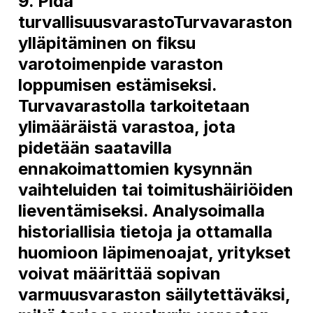
9. Pidä
turvallisuusvarastoTurvavaraston
ylläpitäminen on fiksu
varotoimenpide varaston
loppumisen estämiseksi.
Turvavarastolla tarkoitetaan
ylimääräistä varastoa, jota
pidetään saatavilla
ennakoimattomien kysynnän
vaihteluiden tai toimitushäiriöiden
lieventämiseksi. Analysoimalla
historiallisia tietoja ja ottamalla
huomioon läpimenoajat, yritykset
voivat määrittää sopivan
varmuusvaraston säilytettäväksi,