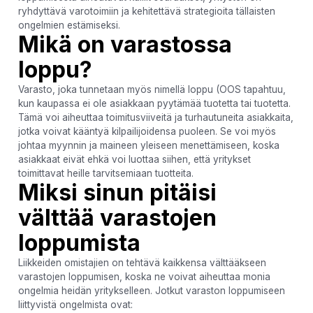
ryhdyttävä varotoimiin ja kehitettävä strategioita tällaisten
ongelmien estämiseksi.
Mikä on varastossa
loppu?
Varasto, joka tunnetaan myös nimellä loppu (OOS tapahtuu,
kun kaupassa ei ole asiakkaan pyytämää tuotetta tai tuotetta.
Tämä voi aiheuttaa toimitusviiveitä ja turhautuneita asiakkaita,
jotka voivat kääntyä kilpailijoidensa puoleen. Se voi myös
johtaa myynnin ja maineen yleiseen menettämiseen, koska
asiakkaat eivät ehkä voi luottaa siihen, että yritykset
toimittavat heille tarvitsemiaan tuotteita.
Miksi sinun pitäisi
välttää varastojen
loppumista
Liikkeiden omistajien on tehtävä kaikkensa välttääkseen
varastojen loppumisen, koska ne voivat aiheuttaa monia
ongelmia heidän yritykselleen. Jotkut varaston loppumiseen
liittyvistä ongelmista ovat: