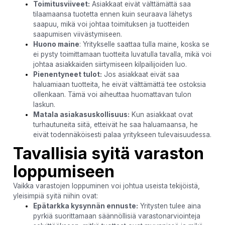
Toimitusviiveet:
Asiakkaat eivät välttämättä saa
tilaamaansa tuotetta ennen kuin seuraava lähetys
saapuu, mikä voi johtaa toimituksen ja tuotteiden
saapumisen viivästymiseen.
Huono maine
: Yritykselle saattaa tulla maine, koska se
ei pysty toimittamaan tuotteita luvatulla tavalla, mikä voi
johtaa asiakkaiden siirtymiseen kilpailijoiden luo.
Pienentyneet tulot:
Jos asiakkaat eivät saa
haluamiaan tuotteita, he eivät välttämättä tee ostoksia
ollenkaan. Tämä voi aiheuttaa huomattavan tulon
laskun.
Matala asiakasuskollisuus:
Kun asiakkaat ovat
turhautuneita siitä, etteivät he saa haluamaansa, he
eivät todennäköisesti palaa yritykseen tulevaisuudessa.
Tavallisia syitä varaston
loppumiseen
Vaikka varastojen loppuminen voi johtua useista tekijöistä,
yleisimpiä syitä niihin ovat:
Epätarkka kysynnän ennuste:
Yritysten tulee aina
pyrkiä suorittamaan säännöllisiä varastonarviointeja