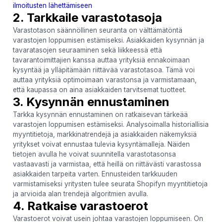
ilmoitusten lähettämiseen
2. Tarkkaile varastotasoja
Varastotason säännöllinen seuranta on välttämätöntä
varastojen loppumisen estämiseksi. Asiakkaiden kysynnän ja
tavaratasojen seuraaminen sekä liikkeessä että
tavarantoimittajien kanssa auttaa yrityksiä ennakoimaan
kysyntää ja ylläpitämään riittävää varastotasoa. Tämä voi
auttaa yrityksiä optimoimaan varastonsa ja varmistamaan,
että kaupassa on aina asiakkaiden tarvitsemat tuotteet.
3. Kysynnän ennustaminen
Tarkka kysynnän ennustaminen on ratkaisevan tärkeää
varastojen loppumisen estämiseksi. Analysoimalla historiallisia
myyntitietoja, markkinatrendejä ja asiakkaiden näkemyksiä
yritykset voivat ennustaa tulevia kysyntämalleja. Näiden
tietojen avulla he voivat suunnitella varastotasonsa
vastaavasti ja varmistaa, että heillä on riittävästi varastossa
asiakkaiden tarpeita varten. Ennusteiden tarkkuuden
varmistamiseksi yritysten tulee seurata Shopifyn myyntitietoja
ja arvioida alan trendejä algoritmien avulla.
4. Ratkaise varastoerot
Varastoerot voivat usein johtaa varastojen loppumiseen. On