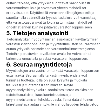
erittäin tärkeää, että yritykset suorittavat säännöllisesti
varastotarkastuksia ja sovittavat yhteen mahdolliset
eroavaisuudet. Käyttämällä varastonhallintajärjestelmiä ja
suorittamalla säännöllisiä fyysisiä laskelmia voit varmistaa,
että varastotasosi ovat tarkkoja ja tunnistaa mahdolliset
ongelmat ennen kuin ne johtavat varaston loppumiseen.
5. Tietojen analysointi
Tietoanalytiikan hyödyntäminen asiakkaiden käyttäytymisen,
varaston kiertonopeuden ja myyntitottumusten seuraamiseen
auttaa yrityksiä optimoimaan varastonhallintastrategiansa.
Tietoihin perustuvien oivallusten avulla he voivat tehdä
tarkempia ennusteita ja estää varastojen loppumisen.
6. Seuraa myyntitietoja
Myyntitietojen analysointi on tärkeää varastojen loppumisen
estämiseksi. Seuraamalla tarkasti myyntitrendejä voit
tunnistaa tuotteita, joilla on suuri kysyntä ja muokata
tilauksiasi ja tuotantoasi sen mukaan. Käytä
myyntianalytiikkatyökaluja saadaksesi tietoa asiakkaiden
ostotottumuksista, kausiluonteisuudesta ja
myynninedistämisen tehokkuudesta. Tämä datalähtöinen
lähestymistapa antaa yrityksille mahdollisuuden tehdä tietoon