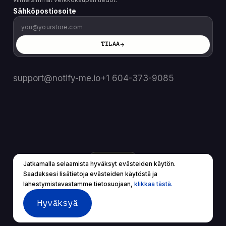
Sähköpostiosoite
TILAA
support@notify-me.io
+1 604-373-9085
FI
▼
Jatkamalla selaamista hyväksyt evästeiden käytön.
© 2025 Kaikki oikeudet pidätetään.
Saadaksesi lisätietoja evästeiden käytöstä ja
Palveluehdot
Tietosuojakäytäntö
lähestymistavastamme tietosuojaan,
klikkaa tästä.
Hyväksyä