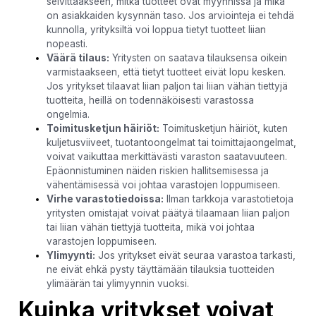
selvittääkseen, mitkä tuotteet ovat myynnissä ja mikä
on asiakkaiden kysynnän taso. Jos arviointeja ei tehdä
kunnolla, yrityksiltä voi loppua tietyt tuotteet liian
nopeasti.
Väärä tilaus:
Yritysten on saatava tilauksensa oikein
varmistaakseen, että tietyt tuotteet eivät lopu kesken.
Jos yritykset tilaavat liian paljon tai liian vähän tiettyjä
tuotteita, heillä on todennäköisesti varastossa
ongelmia.
Toimitusketjun häiriöt:
Toimitusketjun häiriöt, kuten
kuljetusviiveet, tuotantoongelmat tai toimittajaongelmat,
voivat vaikuttaa merkittävästi varaston saatavuuteen.
Epäonnistuminen näiden riskien hallitsemisessa ja
vähentämisessä voi johtaa varastojen loppumiseen.
Virhe varastotiedoissa:
Ilman tarkkoja varastotietoja
yritysten omistajat voivat päätyä tilaamaan liian paljon
tai liian vähän tiettyjä tuotteita, mikä voi johtaa
varastojen loppumiseen.
Ylimyynti:
Jos yritykset eivät seuraa varastoa tarkasti,
ne eivät ehkä pysty täyttämään tilauksia tuotteiden
ylimäärän tai ylimyynnin vuoksi.
Kuinka yritykset voivat