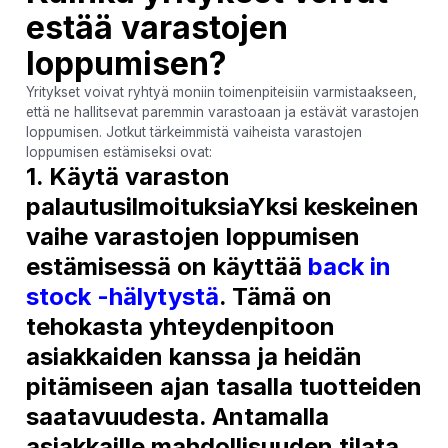
estää varastojen
loppumisen?
Yritykset voivat ryhtyä moniin toimenpiteisiin varmistaakseen,
että ne hallitsevat paremmin varastoaan ja estävät varastojen
loppumisen. Jotkut tärkeimmistä vaiheista varastojen
loppumisen estämiseksi ovat:
1. Käytä varaston
palautusilmoituksiaYksi keskeinen
vaihe varastojen loppumisen
estämisessä on käyttää
back in
stock -hälytystä
. Tämä on
tehokasta yhteydenpitoon
asiakkaiden kanssa ja heidän
pitämiseen ajan tasalla tuotteiden
saatavuudesta. Antamalla
asiakkaille mahdollisuuden tilata