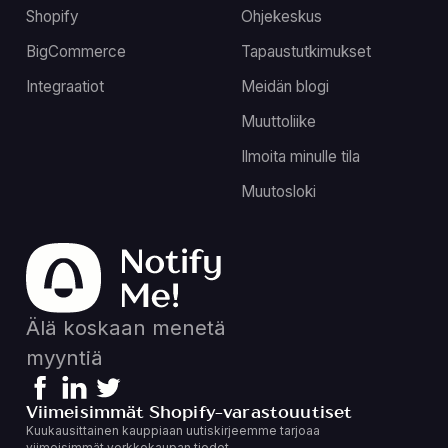
Shopify
Ohjekeskus
BigCommerce
Tapaustutkimukset
Integraatiot
Meidän blogi
Muuttoliike
Ilmoita minulle tila
Muutosloki
Älä koskaan menetä
myyntiä
Viimeisimmät Shopify-varastouutiset
Kuukausittainen kauppiaan uutiskirjeemme tarjoaa
viimeisimmät verkkokaupan tiedot.