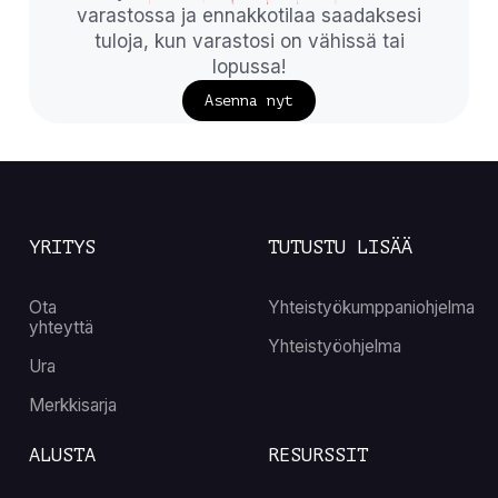
varastossa ja ennakkotilaa saadaksesi
tuloja, kun varastosi on vähissä tai
lopussa!
Asenna nyt
YRITYS
TUTUSTU LISÄÄ
Ota
Yhteistyökumppaniohjelma
yhteyttä
Yhteistyöohjelma
Ura
Merkkisarja
ALUSTA
RESURSSIT