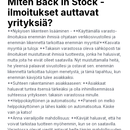
Miten Back In Stock -
ilmoitukset auttavat
yrityksiä?
**Nykyisen liikenteen lisääminen - **Käyttämällä varasto-
ilmoituksia enemmän ihmisiä ohjataan verkkosivustollesi ja
enemmän liikennettä tarkoittaa enemmän myyntiä!**Kasvata
myyntiä ja tuloja: **Takaisin varastossa oleva sähköposti tai
ilmoitukset muistuttavat ihmisiä tuotteesta, jonka he halusivat,
mutta joita he eivät olleet saatavilla. Nyt muistuttamalla heitä,
he yleensä palaavat sivustollesi ja ostavat sen. enemmän
liikennettä tarkoittaa tulojen menetystä, ja tämä tapahtuu, kun
enemmän kävijöitä tulee asiakkaiksi.
**Suhteen rakentaminen asiakkaaseen: **Asiakkaat
haluavat tuntea itsensä tärkeäksi ja olla inhimillisemmässä
suhteessa yritykseen. takaisin varastossa minulle.
**Helppokäyttöinen ja automatisoitu: **Paneeli on melko
helppokäyttöinen ja lähes kaikki on automatisoitua. Käske
vain ja katso!
**Anna vierailijoille mahdollisuus: **Kävijät haluavat, että he
voivat tarkistaa tuotteen myöhemmin, kun se on saatavilla.
Varastossa olevat viestit antavat heille tämän mahdollisuuden.