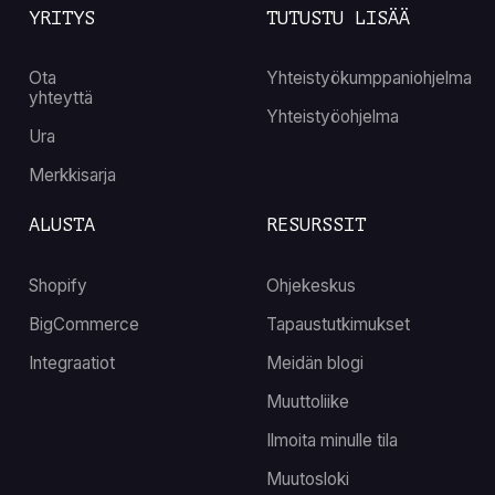
YRITYS
TUTUSTU LISÄÄ
Ota
Yhteistyökumppaniohjelma
yhteyttä
Yhteistyöohjelma
Ura
Merkkisarja
ALUSTA
RESURSSIT
Shopify
Ohjekeskus
BigCommerce
Tapaustutkimukset
Integraatiot
Meidän blogi
Muuttoliike
Ilmoita minulle tila
Muutosloki