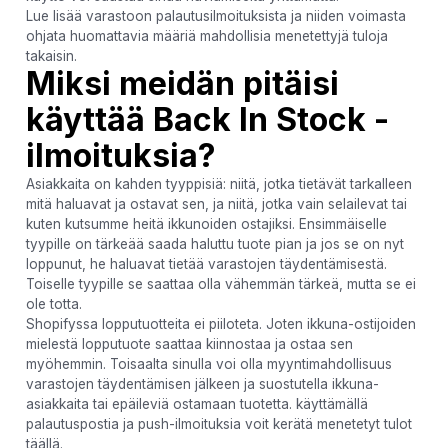
Lue lisää varastoon palautusilmoituksista ja niiden voimasta
ohjata huomattavia määriä mahdollisia menetettyjä tuloja
takaisin.
Miksi meidän pitäisi
käyttää Back In Stock -
ilmoituksia?
Asiakkaita on kahden tyyppisiä: niitä, jotka tietävät tarkalleen
mitä haluavat ja ostavat sen, ja niitä, jotka vain selailevat tai
kuten kutsumme heitä ikkunoiden ostajiksi. Ensimmäiselle
tyypille on tärkeää saada haluttu tuote pian ja jos se on nyt
loppunut, he haluavat tietää varastojen täydentämisestä.
Toiselle tyypille se saattaa olla vähemmän tärkeä, mutta se ei
ole totta.
Shopifyssa lopputuotteita ei piiloteta. Joten ikkuna-ostijoiden
mielestä lopputuote saattaa kiinnostaa ja ostaa sen
myöhemmin. Toisaalta sinulla voi olla myyntimahdollisuus
varastojen täydentämisen jälkeen ja suostutella ikkuna-
asiakkaita tai epäileviä ostamaan tuotetta. käyttämällä
palautuspostia ja push-ilmoituksia voit kerätä menetetyt tulot
täällä.