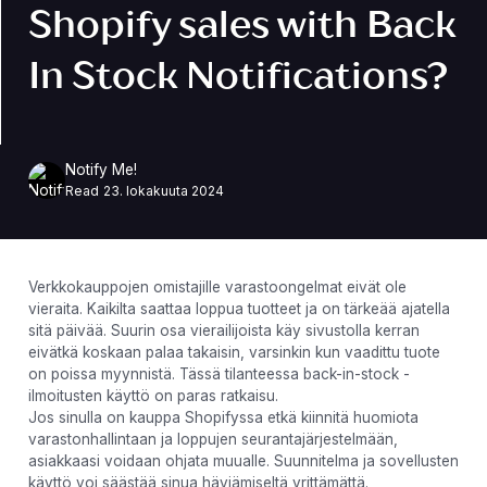
Shopify sales with Back
In Stock Notifications?
Notify Me!
Read
23. lokakuuta 2024
Verkkokauppojen omistajille varastoongelmat eivät ole
vieraita. Kaikilta saattaa loppua tuotteet ja on tärkeää ajatella
sitä päivää. Suurin osa vierailijoista käy sivustolla kerran
eivätkä koskaan palaa takaisin, varsinkin kun vaadittu tuote
on poissa myynnistä. Tässä tilanteessa back-in-stock -
ilmoitusten käyttö on paras ratkaisu.
Jos sinulla on kauppa Shopifyssa etkä kiinnitä huomiota
varastonhallintaan ja loppujen seurantajärjestelmään,
asiakkaasi voidaan ohjata muualle. Suunnitelma ja sovellusten
käyttö voi säästää sinua häviämiseltä yrittämättä.