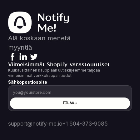
Älä koskaan menetä
myyntiä
Viimeisimmät Shopify-varastouutiset
Kuukausittainen kauppiaan uutiskirjeemme tarjoaa
viimeisimmät verkkokaupan tiedot.
Sähköpostiosoite
TILAA
support@notify-me.io
+1 604-373-9085