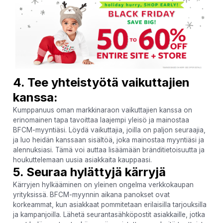
4. Tee yhteistyötä vaikuttajien
kanssa:
Kumppanuus oman markkinaraon vaikuttajien kanssa on
erinomainen tapa tavoittaa laajempi yleisö ja mainostaa
BFCM-myyntiäsi. Löydä vaikuttajia, joilla on paljon seuraajia,
ja luo heidän kanssaan sisältöä, joka mainostaa myyntiäsi ja
alennuksiasi. Tämä voi auttaa lisäämään bränditietoisuutta ja
houkuttelemaan uusia asiakkaita kauppaasi.
5. Seuraa hylättyjä kärryjä
Kärryjen hylkääminen on yleinen ongelma verkkokaupan
yrityksissä. BFCM-myynnin aikana panokset ovat
korkeammat, kun asiakkaat pommitetaan erilaisilla tarjouksilla
ja kampanjoilla. Lähetä seurantasähköpostit asiakkaille, jotka