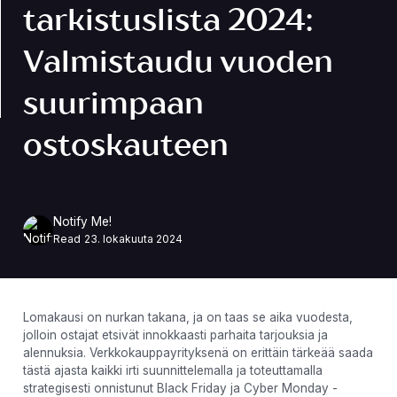
tarkistuslista 2024:
Valmistaudu vuoden
suurimpaan
ostoskauteen
Notify Me!
Read
23. lokakuuta 2024
Lomakausi on nurkan takana, ja on taas se aika vuodesta,
jolloin ostajat etsivät innokkaasti parhaita tarjouksia ja
alennuksia. Verkkokauppayrityksenä on erittäin tärkeää saada
tästä ajasta kaikki irti suunnittelemalla ja toteuttamalla
strategisesti onnistunut Black Friday ja Cyber ​​Monday -