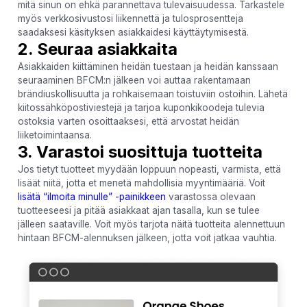
mitä sinun on ehkä parannettava tulevaisuudessa. Tarkastele
myös verkkosivustosi liikennettä ja tulosprosentteja
saadaksesi käsityksen asiakkaidesi käyttäytymisestä.
2. Seuraa asiakkaita
Asiakkaiden kiittäminen heidän tuestaan ja heidän kanssaan
seuraaminen BFCM:n jälkeen voi auttaa rakentamaan
brändiuskollisuutta ja rohkaisemaan toistuviin ostoihin. Lähetä
kiitossähköpostiviestejä ja tarjoa kuponkikoodeja tulevia
ostoksia varten osoittaaksesi, että arvostat heidän
liiketoimintaansa.
3. Varastoi suosittuja tuotteita
Jos tietyt tuotteet myydään loppuun nopeasti, varmista, että
lisäät niitä, jotta et menetä mahdollisia myyntimääriä. Voit
lisätä “ilmoita minulle” -painikkeen
varastossa olevaan
tuotteeseesi ja pitää asiakkaat ajan tasalla, kun se tulee
jälleen saataville. Voit myös tarjota näitä tuotteita alennettuun
hintaan BFCM-alennuksen jälkeen, jotta voit jatkaa vauhtia.