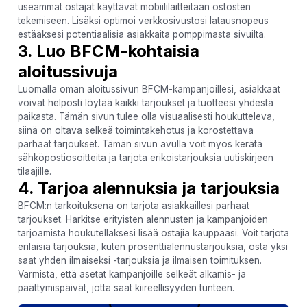
useammat ostajat käyttävät mobiililaitteitaan ostosten
tekemiseen. Lisäksi optimoi verkkosivustosi latausnopeus
estääksesi potentiaalisia asiakkaita pomppimasta sivuilta.
3. Luo BFCM-kohtaisia
aloitussivuja
Luomalla oman aloitussivun BFCM-kampanjoillesi, asiakkaat
voivat helposti löytää kaikki tarjoukset ja tuotteesi yhdestä
paikasta. Tämän sivun tulee olla visuaalisesti houkutteleva,
siinä on oltava selkeä toimintakehotus ja korostettava
parhaat tarjoukset. Tämän sivun avulla voit myös kerätä
sähköpostiosoitteita ja tarjota erikoistarjouksia uutiskirjeen
tilaajille.
4. Tarjoa alennuksia ja tarjouksia
BFCM:n tarkoituksena on tarjota asiakkaillesi parhaat
tarjoukset. Harkitse erityisten alennusten ja kampanjoiden
tarjoamista houkutellaksesi lisää ostajia kauppaasi. Voit tarjota
erilaisia ​​tarjouksia, kuten prosenttialennustarjouksia, osta yksi
saat yhden ilmaiseksi -tarjouksia ja ilmaisen toimituksen.
Varmista, että asetat kampanjoille selkeät alkamis- ja
päättymispäivät, jotta saat kiireellisyyden tunteen.