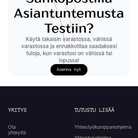
Asiantuntemusta
Testiin?
Käytä takaisin varastossa, vähissä
varastossa ja ennakkotilaa saadaksesi
tuloja, kun varastosi on vähissä tai
lopussa!
Asenna nyt
YRITYS
TUTUSTU LISÄÄ
Ota
Yhteistyökumppaniohjelma
yhteyttä
Yhteistyöohjelma