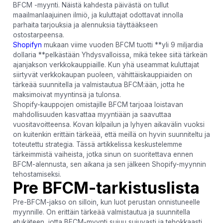
BFCM -myynti. Näistä kahdesta päivästä on tullut
maailmanlaajuinen ilmiö, ja kuluttajat odottavat innolla
parhaita tarjouksia ja alennuksia täyttääkseen
ostostarpeensa.
Shopifyn
mukaan viime vuoden BFCM tuotti **yli 9 miljardia
dollaria **pelkästään Yhdysvalloissa, mikä tekee siitä tärkeän
ajanjakson verkkokauppiaille. Kun yhä useammat kuluttajat
siirtyvät verkkokaupan puoleen, vähittäiskauppiaiden on
tärkeää suunnitella ja valmistautua BFCM:ään, jotta he
maksimoivat myyntinsä ja tulonsa.
Shopify-kauppojen omistajille BFCM tarjoaa loistavan
mahdollisuuden kasvattaa myyntiään ja saavuttaa
vuositavoitteensa. Kovan kilpailun ja lyhyen aikavälin vuoksi
on kuitenkin erittäin tärkeää, että meillä on hyvin suunniteltu ja
toteutettu strategia. Tässä artikkelissa keskustelemme
tärkeimmistä vaiheista, jotka sinun on suoritettava ennen
BFCM-alennusta, sen aikana ja sen jälkeen Shopify-myynnin
tehostamiseksi.
Pre BFCM-tarkistuslista
Pre-BFCM-jakso on silloin, kun luot perustan onnistuneelle
myynnille. On erittäin tärkeää valmistautua ja suunnitella
etukäteen, jotta BFCM-myynti sujuu sujuvasti ja tehokkaasti.