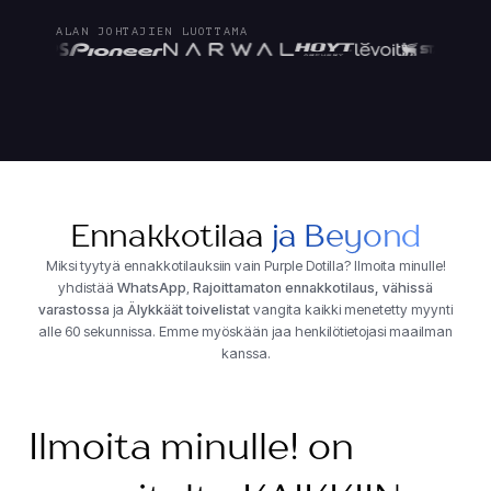
ALAN JOHTAJIEN LUOTTAMA
Ennakkotilaa
ja Beyond
Miksi tyytyä ennakkotilauksiin vain Purple Dotilla? Ilmoita minulle!
yhdistää
WhatsApp
,
Rajoittamaton ennakkotilaus, vähissä
varastossa
ja
Älykkäät toivelistat
vangita kaikki menetetty myynti
alle 60 sekunnissa. Emme myöskään jaa henkilötietojasi maailman
kanssa.
Ilmoita minulle! on