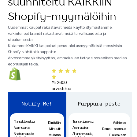
suunniteltu KAIKKIIN
Shopify-myymälöihin
Uudemmat kaupat rakastavat meitä käyttöliittymästämme,
vakiintuneet brändit rakastavat meitä turvallisuudesta ja
sitoutumisesta.
Katamme KAIKKI kauppiaat perus-aloitusmyymälöistä massiivisiin
Shopify-vähittäiskauppoihin
Arvostamme yksityisyyttäsi, emmekä jaa tietojasi sosiaalisen median
egohullujen takia.
Yli 2600
arvostelua
Notify Me!
Purppura piste
Transaktiomaksu:
Transaktiomaksu:
Ei mitään
Vaihtelee
Asennusaika:
Asennusaika:
Minuutit
Demo + asennus
Alhainen varasto,
Alhainen varasto,
Mukana
Ei ollenkaan