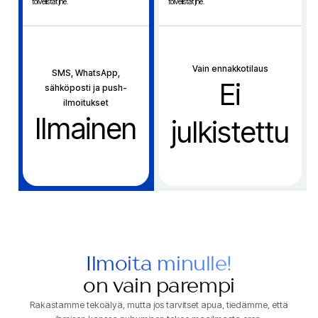
toivelistat jne.
toivelistat jne.
Vain ennakkotilaus
SMS, WhatsApp,
Ei
sähköposti ja push-
ilmoitukset
Ilmainen
julkistettu
Ilmoita minulle!
on vain parempi
Rakastamme tekoälyä, mutta jos tarvitset apua, tiedämme, että