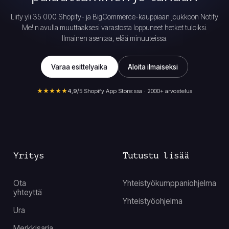
Liity yli 35 000 Shopify- ja BigCommerce-kauppiaan joukkoon Notify
Me!:n avulla muuttaaksesi varastosta loppuneet hetket tuloiksi.
Ilmainen asentaa, elää minuuteissa.
Varaa esittelyaika
Aloita ilmaiseksi
★★★★★
4,9
/5 Shopify App Store:ssa · 2000+ arvostelua
Yritys
Tutustu lisää
Ota
Yhteistyökumppaniohjelma
yhteyttä
Yhteistyöohjelma
Ura
Merkkisarja