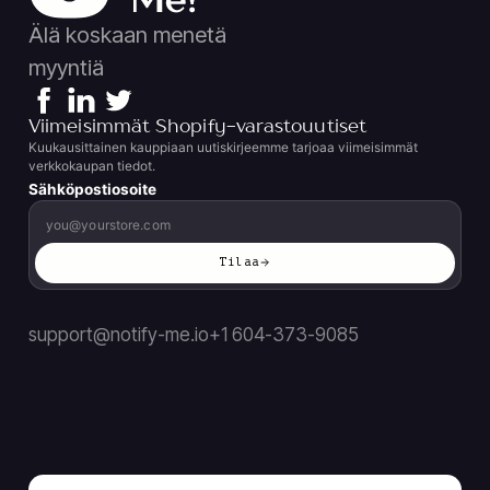
Älä koskaan menetä
myyntiä
Viimeisimmät Shopify-varastouutiset
Kuukausittainen kauppiaan uutiskirjeemme tarjoaa viimeisimmät
verkkokaupan tiedot.
Sähköpostiosoite
Tilaa
support@notify-me.io
+1 604-373-9085