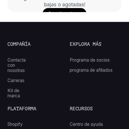
bajas o agotadas!
Instalar ahora
COMPAÑÍA
EXPLORA MÁS
Contacta
Programa de socios
con
programa de afiliados
nosotras
Carreras
Kit de
marca
PLATAFORMA
RECURSOS
Shopify
Centro de ayuda