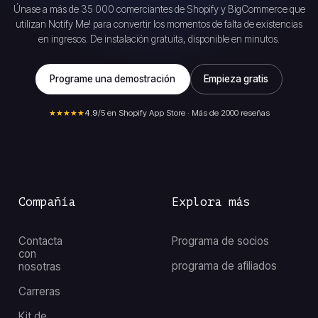
Únase a más de 35 000 comerciantes de Shopify y BigCommerce que
utilizan Notify Me! para convertir los momentos de falta de existencias
en ingresos. De instalación gratuita, disponible en minutos.
Programe una demostración
Empieza gratis
★★★★★
4.9
/5 en Shopify App Store · Más de 2000 reseñas
Compañía
Explora más
Contacta
Programa de socios
con
programa de afiliados
nosotras
Carreras
Kit de