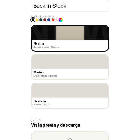
COLOR DE LA MARCA
Negrita
Basado en tipos · Moderno
Mínima
Limpio · Producto primero
Destacar
Premium · Oscuro
// 03
Vista previa y descarga
↑