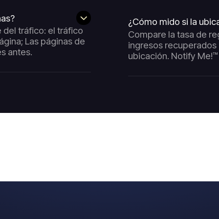
nas?
¿Cómo mido si la ubic
l tráfico: el tráfico
Compare la tasa de reg
ágina; Las páginas de
ingresos recuperados
s antes.
ubicación. Notify Me!™