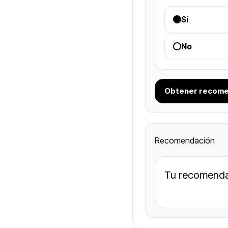
Sí
No
Obtener recome
Recomendación
Tu recomenda