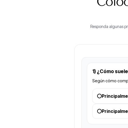
Colo
Responda algunas pre
1) ¿Cómo sueles
Según cómo compart
Principalm
Principalme