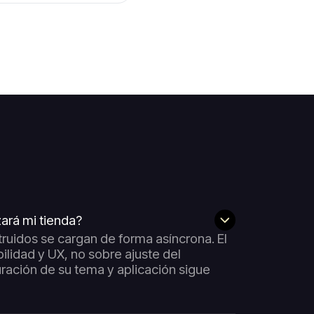
zará mi tienda?
ruidos se cargan de forma asíncrona. El
bilidad y UX, no sobre ajuste del
uración de su tema y aplicación sigue