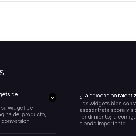
s
gets de
¿La colocación ralenti
Los widgets bien const
 su widget de
asesor trata sobre visi
ágina del producto,
rendimiento; la config
r conversión.
siendo importante.