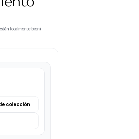
iento
stán totalmente bien)
de colección