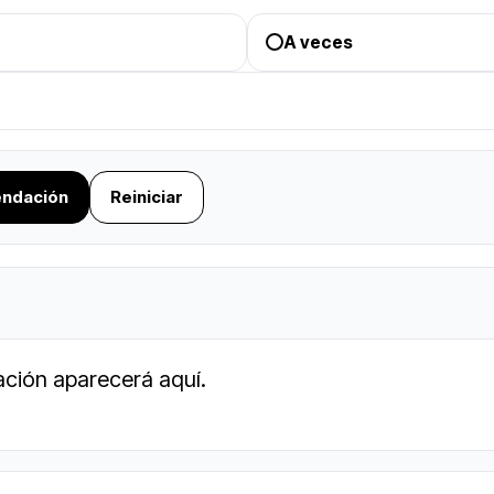
A veces
ndación
Reiniciar
ción aparecerá aquí.