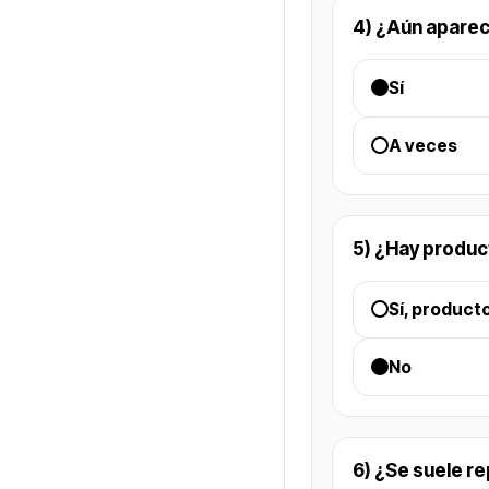
4) ¿Aún aparec
Sí
A veces
5) ¿Hay produc
Sí, product
No
6) ¿Se suele r