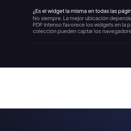
¿Es el widget la misma en todas las pági
No siempre. La mejor ubicación depende de
PDP intenso favorece los widgets en la p
colección pueden captar los navegadore