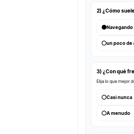
2) ¿Cómo suele
Navegando 
un poco de
3) ¿Con qué fr
Elija lo que mejor 
Casi nunca
A menudo