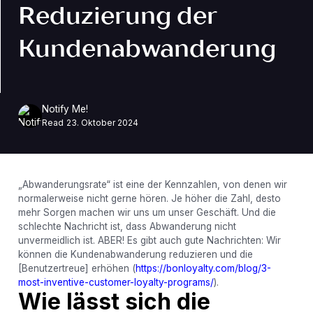
Reduzierung der
Kundenabwanderung
Notify Me!
Read
23. Oktober 2024
„Abwanderungsrate“ ist eine der Kennzahlen, von denen wir
normalerweise nicht gerne hören. Je höher die Zahl, desto
mehr Sorgen machen wir uns um unser Geschäft. Und die
schlechte Nachricht ist, dass Abwanderung nicht
unvermeidlich ist. ABER! Es gibt auch gute Nachrichten: Wir
können die Kundenabwanderung reduzieren und die
[Benutzertreue] erhöhen (
https://bonloyalty.com/blog/3-
most-inventive-customer-loyalty-programs/
).
Wie lässt sich die