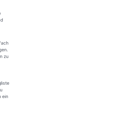
e
nd
nfach
gen.
n zu
liste
zu
 ein