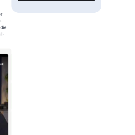
er
s
 die
il-