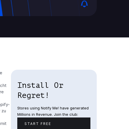
ne
Install Or
icht
re
Regret!
pify-
Stores using Notify Me! have generated
 zu
Millions in Revenue. Join the club:
 mit
START FREE