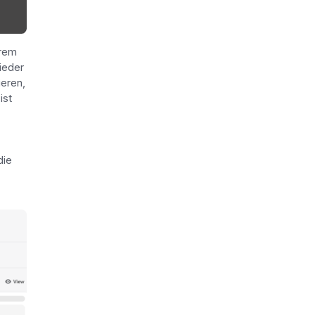
hrem
ieder
ieren,
ist
die