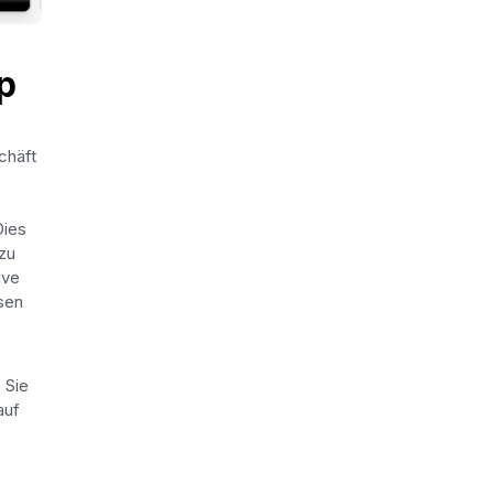
p
chäft
Dies
zu
ive
sen
 Sie
auf