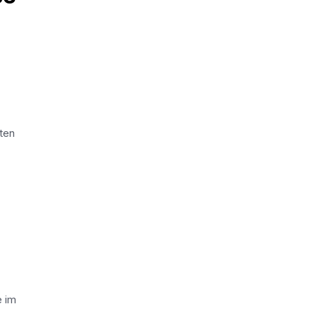
ten
e
e im