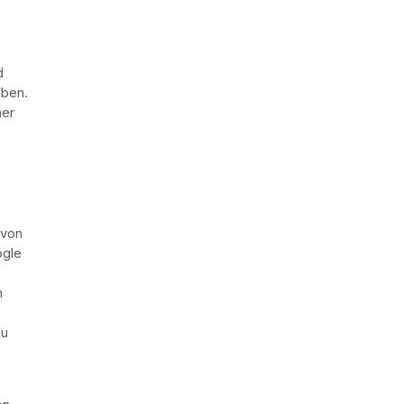
d
aben.
her
 von
ogle
n
zu