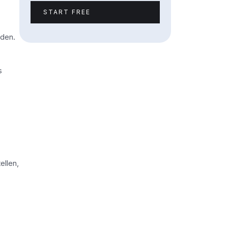
START FREE
rden.
s
ellen,