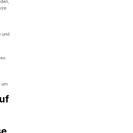
iden,
ize
e und
 es
, um
auf
se