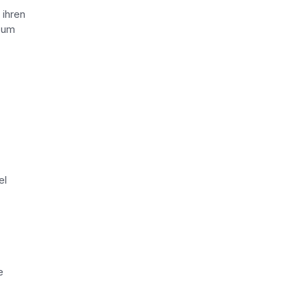
 ihren
, um
el
e