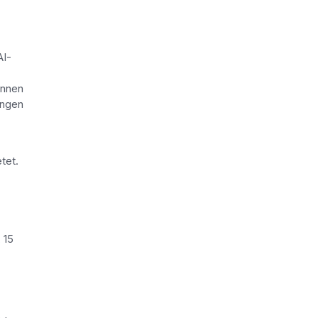
AI-
önnen
ungen
tet.
 15