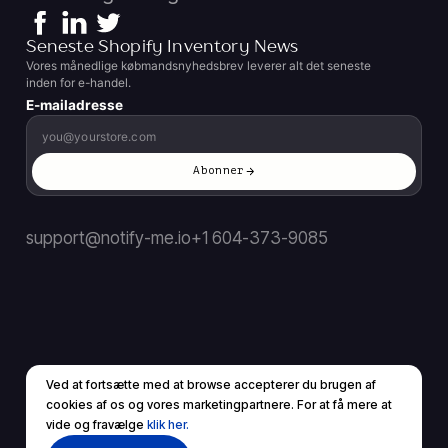
Seneste Shopify Inventory News
Vores månedlige købmandsnyhedsbrev leverer alt det seneste
inden for e-handel.
E-mailadresse
Abonner
support@notify-me.io
+1 604-373-9085
Ved at fortsætte med at browse accepterer du brugen af ​​
DA
▼
cookies af os og vores marketingpartnere. For at få mere at
© 2026 Alle rettigheder forbeholdes.
vide og fravælge
klik her.
Servicevilkår
Privatlivspolitik