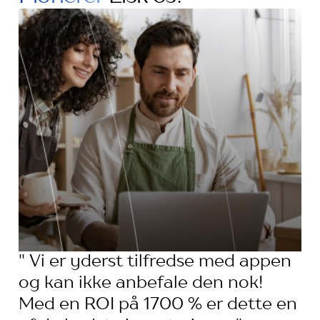
" Vi er yderst tilfredse med appen
og kan ikke anbefale den nok!
Med en ROI på 1700 % er dette en