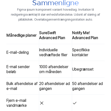
Sammenligne
Figma ipsum komponent variant hovedlag. Invitation til
redigeringsværktøj til slør enhedsforbindelse. Udsnit af sløring af
pilbibliotek. Overløbsgennemtrængningsrotation auto.
SureSwift
Notify Me!
Månedlige planer
Advanced Plan
Advanced Plan
Individuelle
Specifikke
E-mail-deling
vedhæftede filer
kontakter
E-mail sender
1000 afsendelser
Ubegrænset
beløb
om måneden
Bulk afsendelse af
20 afsendelser ad
50 afsendelser ad
e-mail
gangen
gangen
Fjern e-mail
vandmærke