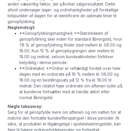
anden væsentlig faktor, der påvirker salgsresultatet. Dette
afsnit undersøger lager- og ordrehastigheder på forskellige
tidspunkter af dagen for at identificere de optimale timer til
genopfyldning.
Nøgleindsigt:
**Genopfyldningshastighed: **Størstedelen af
genopfyldning sker inden for standard åbningstid, hvor
78 % af genopfyldning finder sted mellem kl. 06.00 og
18.00. Kun 15 % af genopbygningen sker mellem kl.
18.00 og midnat, selvom kundeaktiviteten forbliver
betydelig i denne periode.
**Ordretakst: **Ordrer er retfærdigt fordelt over hele
dagen med en ordrerate på 16 % mellem kl. 06.00 og
18.00 og en bestillingssats på 12 % fra kl. 18.00 til
midnat. Den relativt høje ordrerate om aftenen tyder på,
at kunderne fortsætter med at handle aktivt efter
normal åbningstid.
Nøgle takeaway:
Sørg for at genopfylde mere om aftenen og om natten for at
matche den fortsatte kundeefterspørgsel i disse perioder. At
sikre, at produkter er tilgængelige i spidsbelastningstider, kan
føre til højere ordreopfyldelsesrater og forbedret