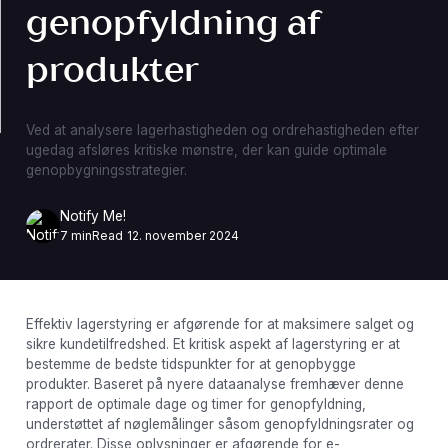
genopfyldning af
produkter
Ved at analysere lagerhastigheden og ordrehastigheden efter
ugedag afsløres kritiske mønstre, der kan guide optimale
genopbygningsstrategier.
Notify Me!
7 min
Read
12. november 2024
Effektiv lagerstyring er afgørende for at maksimere salget og
sikre kundetilfredshed. Et kritisk aspekt af lagerstyring er at
bestemme de bedste tidspunkter for at genopbygge
produkter. Baseret på nyere dataanalyse fremhæver denne
rapport de optimale dage og timer for genopfyldning,
understøttet af nøglemålinger såsom genopfyldningsrater og
ordrerater. Disse oplysninger er afgørende for e-