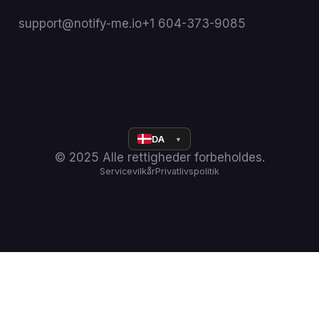
support@notify-me.io
+1 604-373-9085
DA
▼
© 2025 Alle rettigheder forbeholdes.
Servicevilkår
Privatlivspolitik