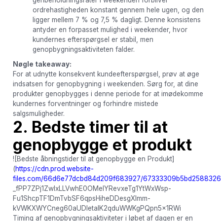
ordrehastigheden konstant gennem hele ugen, og den
ligger mellem 7 % og 7,5 % dagligt. Denne konsistens
antyder en forpasset mulighed i weekender, hvor
kundernes efterspørgsel er stabil, men
genopbygningsaktiviteten falder.
Nøgle takeaway:
For at udnytte konsekvent kundeefterspørgsel, prøv at øge
indsatsen for genopbygning i weekenden. Sørg for, at dine
produkter genopbygges i denne periode for at imødekomme
kundernes forventninger og forhindre mistede
salgsmuligheder.
2. Bedste timer til at
genopbygge et produkt
![Bedste åbningstider til at genopbygge en Produkt]
(
https://cdn.prod.website-
files.com/66d6e77dcbd84d209f683927/67333309b5bd2588326f
_fPP7ZPj1ZwIxLLVwhE0OMeIYRevxeTg1YtWxWsp-
Fu1ShcpTF1DmTvbSF6qpsHiheDDesgXlmm-
kVWKXWYCneg60aUDletalK2qduWWKgPQpn5x1RWi
Timing af genopbygningsaktiviteter i løbet af dagen er en