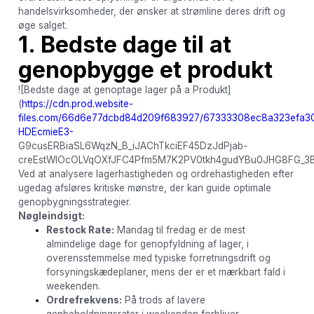
handelsvirksomheder, der ønsker at strømline deres drift og
øge salget.
1. Bedste dage til at
genopbygge et produkt
![Bedste dage at genoptage lager på a Produkt]
(
https://cdn.prod.website-
files.com/66d6e77dcbd84d209f683927/67333308ec8a323efa
HDEcmieE3-
G9cusERBiaSL6WqzN_B_iJAChTkciEF45DzJdPjab-
creEstWIOcOLVqOXfJFC4Pfm5M7K2PV0tkh4gudYBu0JHG8FG_
Ved at analysere lagerhastigheden og ordrehastigheden efter
ugedag afsløres kritiske mønstre, der kan guide optimale
genopbygningsstrategier.
Nøgleindsigt:
Restock Rate:
Mandag til fredag er de mest
almindelige dage for genopfyldning af lager, i
overensstemmelse med typiske forretningsdrift og
forsyningskædeplaner, mens der er et mærkbart fald i
weekenden.
Ordrefrekvens:
På trods af lavere
genbeholdningsrater i weekenden forbliver