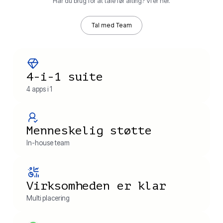
Har du brug for at tale før alting? Vi er her.
Tal med Team
4-i-1 suite
4 apps i 1
Menneskelig støtte
In-house team
Virksomheden er klar
Multi placering