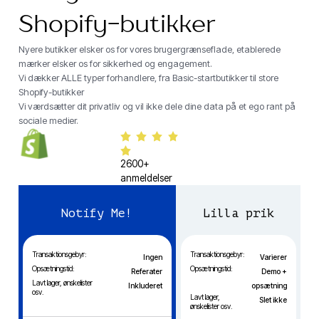
Shopify-butikker
Nyere butikker elsker os for vores brugergrænseflade, etablerede
mærker elsker os for sikkerhed og engagement.
Vi dækker ALLE typer forhandlere, fra Basic-startbutikker til store
Shopify-butikker
Vi værdsætter dit privatliv og vil ikke dele dine data på et ego rant på
sociale medier.
2600+
anmeldelser
Notify Me!
Lilla prik
Transaktionsgebyr:
Transaktionsgebyr:
Ingen
Varierer
Opsætningstid:
Opsætningstid:
Referater
Demo +
Lavt lager, ønskelister
Inkluderet
opsætning
osv.
Lavt lager,
Slet ikke
ønskelister osv.