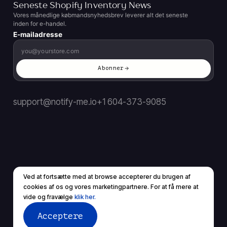
Seneste Shopify Inventory News
Vores månedlige købmandsnyhedsbrev leverer alt det seneste
inden for e-handel.
E-mailadresse
Abonner
support@notify-me.io
+1 604-373-9085
Ved at fortsætte med at browse accepterer du brugen af ​​
DA
▼
cookies af os og vores marketingpartnere. For at få mere at
© 2026 Alle rettigheder forbeholdes.
vide og fravælge
klik her.
Servicevilkår
Privatlivspolitik
Acceptere