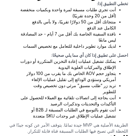
تخطي التطبيق إذا:
أنت تجري طلبات مسبقة لمرة واحدة وبكميات منخفضة
(أقل من 20 وحدة تقريبًا)
منتجاتك أقل من 50 دولارًا تقريبًا، ولا بأس بالدفع
الكامل عند الدفع
نافذة السفينة الخاصة بك أقل من 7 أيام - حد المصادقة
ليس مانعًا
لديك موارد تطوير داخلية للتعامل مع تخصيص السمات
احصل على تطبيق إذا كان أي مما يلي صحيحًا:
يمكنك تشغيل عمليات إعادة التخزين المتكررة أو دورات
الإطلاق والمركبات العلوية اليدوية
يتجاوز حجم AOV الخاص بك ما يقرب من 100 دولار
أمريكي وستؤدي الودائع إلى تقليل عمليات الإلغاء
تريد زر “طلب مسبق” مرئي دون تخصيص وقت
للتطوير
أنت بحاجة إلى اتصالات تلقائية مع العملاء للحصول على
التأكيدات والتحديثات وتذكيرات الرصيد
أنت تقوم بالتوسع في الطلبات المسبقة لـ B2B أو
تشغيل عمليات الإطلاق عبر وحدات SKU متعددة
الطريقة الأصلية هي MVP جيدة تمامًا. يتوقف الأمر عن كونه جيدًا في
اللحظة التي تصبح فيها الطلبات المسبقة قناة قابلة للتكرار.