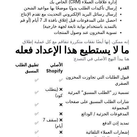
إدارة علاقات العملاء (CRM) الخاص بك
إرسال تأكيدات الطلب يدويًا موضحًا بها مواعيد الشحن
إرسال رسائل البريد الإلكتروني التحديث مع تقدم الإنتاج
احصل على المدفوعات قبل إغلاق نافذة الـ 7 أيام (أو قم
بالتمديد باستخدام بوابة تابعة لجهة خارجية)
تسوية المخزون عند وصول المنتجات
إنه ممكن. إنها أيضًا نفقات متكررة تتفاقم مع كل عملية إطلاق.
ما لا يستطيع هذا الإعداد فعله
هنا يبدأ النهج الأصلي في التصدع:
الأصلي
تطبيق الطلب
القدرة
Shopify
المسبق
قبول الطلبات التي تجاوزت المخزون
✅
✅
الصفري
❌ (يتطلب
تسمية زر “الطلب المسبق” المرئية
✅
كود)
شارات الطلب المسبق على صفحات
✅
❌
المجموعة
المدفوعات الجزئية / الودائع
❌
✅
❌ (سقف 7
تمديد إذن الدفع
✅
أيام)
إشعارات العملاء التلقائية
❌
✅