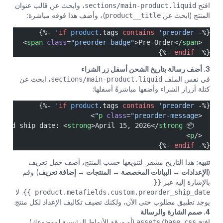
افتح
sections/main-product.liquid
، وابحث عن قالب عنوان
المنتج (ابحث عن
product__title
)، وأضف هذا فوقه مباشرة:
 -%}
if
 product
.tags 
contains
 'preorder'
{%- 
>
span
 class
=
"preorder-badge"
>Pre-Order</
span
  <
 -%}
endif
{%- 
3. أضف رسالة بتاريخ الشحن أسفل زر الشراء
في نفس الملف
sections/main-product.liquid
، ابحث عن
كتلة أزرار الشراء وأضفها مباشرةً أسفلها:
 -%}
if
 product
.tags 
contains
 'preorder'
{%- 
>
p
 class
=
"preorder-message"
  <
strong
>April 15, 2026</
strong
    📦 This item is on pre-order. Estimated ship date: <
>
p
  </
 -%}
endif
{%- 
تنبيه:
هذا التاريخ مشفر. لتنويعها حسب المنتج، أضف حقل تعريف
(
الإعدادات → البيانات المخصصة → المنتجات → إضافة تعريف
) وقم
بالإشارة إليه عبر
{{
product.metafields.custom.preorder_ship_date }}
. لا
يوجد تطبيق مطلوب حتى الآن، ولكنك تضيف تكاليف الإعداد لكل منتج.
4. صمم الشارة والرسالة
افتح
assets/base.css
(أو ورقة الأنماط الرئيسية لموضوعك)