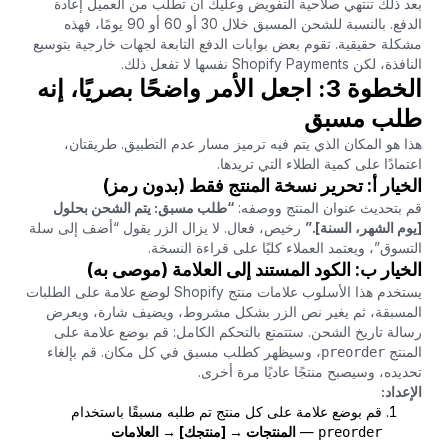
بعد ذلك تنتهي صلاحية التفويض وعليك أن تطلب من العميل إعادة
الدفع. بالنسبة للشحن المسبق خلال 30 أو 60 أو 90 يومًا، فهذه
مشكلة حقيقية. تقوم بعض بوابات الدفع التابعة لجهات خارجية بتوسيع
النافذة، لكن Shopify Payments نفسها لا تفعل ذلك.
الخطوة 3: اجعل الأمر واضحًا بصريًا، إنه
طلب مسبق
هذا هو المكان الذي يتم فيه ترميز مسار عدم التطبيق. طريقتان،
اعتمادًا على كمية الطلاء التي تريدها.
الخيار أ: تحرير نسخة المنتج فقط (بدون رمز)
قم بتحديث عنوان المنتج ووصفه:
“طلب مسبق: يتم الشحن بحلول
[يوم الشهر، السنة].”
رخيص، فعال. لا يزال الزر يقول “أضف إلى سلة
التسوق”، ويعتمد العملاء كليًا على قراءة النسخة.
الخيار ب: الكود المستند إلى العلامة (موصى به)
يستخدم هذا الأسلوب علامات منتج Shopify لوضع علامة على الطلبات
المسبقة، ثم يغير نص الزر بشكل مشروط، ويضيف شارة، ويعرض
رسالة تاريخ الشحن. ستتمتع بالتحكم الكامل: قم بوضع علامة على
المنتج
preorder
، وسيظهر كطلب مسبق في كل مكان. قم بإلغاء
تحديده، وسيصبح منتجًا عاديًا مرة أخرى.
الإعداد:
قم بوضع علامة على كل منتج تم طلبه مسبقًا باستخدام
preorder
—
المنتجات → [منتجك] → العلامات