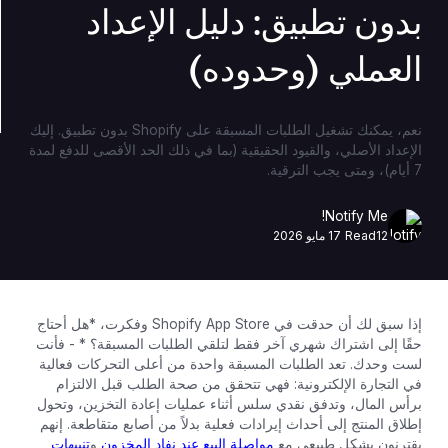
بدون تطبيق: دليل الإعداد
العملي (وحدوده)
نعم، يمكنك تشغيل الطلبات المسبقة على Shopify بدون تطبيق. إليك
الإعداد الأصلي، والقيود الحقيقية (بما في ذلك الحد الأقصى للدفع لمدة
7 أيام)، ومتى يجب الترقية.
Notify Me!
12
Read
17 مايو 2026
إذا سبق لك أن حدقت في Shopify App Store وفكرت، *هل أحتاج
حقًا إلى اشتراك شهري آخر فقط لتلقي الطلبات المسبقة؟ * - فأنت
لست وحدك. تعد الطلبات المسبقة واحدة من أعلى التحركات فعالية
في التجارة الإلكترونية: فهي تتحقق من صحة الطلب قبل الالتزام
برأس المال، وتدفق نقدي سلس أثناء عمليات إعادة التخزين، وتحول
إطلاق المنتج إلى أحداث إيرادات فعلية بدلاً من أصابع متقاطعة. إنهم
يقترنون بشكل طبيعي مع
مواصلة البيع عند نفاد المخزون
و
تنبيهات