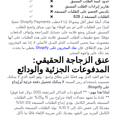
حدود كمية الطلب المسبق
❌
✅
تقارير إيرادات الطلب المسبق
❌
✅
تكديس الخصم على الطلبات المسبقة
❌
✅
الطلبات المسبقة لـ B2B
❌
✅
هناك أيضًا خطر أقل وضوحًا: إذا لاحظت Shopify Payments حجمًا
كبيرًا من الطلبات التي لم يتم الوفاء بها دون سياق واضح للطلب
المسبق، فيمكن وضع علامة على حسابك للمراجعة وإيقاف الدفعات
مؤقتًا. تضع تطبيقات الطلب المسبق علامة على هذه الطلبات على أنها
مقصودة، مما يحمي الحساب. الحل البديل الأصلي لا. إذا نفد المخزون
قبل يوم الإطلاق، فإن
نفاد المخزون على Shopify
يغطي ما يحدث
بعد ذلك على واجهة المتجر.
عنق الزجاجة الحقيقي:
المدفوعات الجزئية والودائع
هذا هو القيد الذي يهم فعليًا على نطاق واسع - وهو القيد الذي لا يمكنك
تصميمه باستخدام رمز السمة:
لا يمكنك تحصيل دفعة جزئية أو إيداع
على Shopify.
لماذا هذا مهم:
- ** السلع ذات التذاكر المرتفعة (200 دولار فما فوق)
** عادةً ما تشهد معدلات إلغاء تتراوح بين 15 و25% على الطلبات
المسبقة بالسعر الكامل. يؤدي إيداع الطلبات المسبقة (20-50%
مقدمًا) إلى خفض ذلك إلى 5-10%. تولد الطلبات المسبقة بالسعر
الكامل المزيد من النقود مقدمًا، لكن ضريبة الإلغاء غالبًا ما تأكل