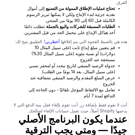
الفرق.
تحتاج عمليات الإطلاق الممولة من التصنيع
إلى أموال
نقدية جزئية لبدء الإنتاج ولكن لا يمكنها تبرير الرسوم
الكاملة قبل 60 إلى 90 يومًا من الشحن.
الطلبات المسبقة للشركات والبيع بالجملة
تتطلب دائمًا
أخذ هياكل الإيداع على محمل الجد من قبل المشترين.
هذه هي بالضبط الفجوة التي يتم إغلاقها
أخطرني!
. التطبيق يتيح لك:
قم بتعيين مبلغ إيداع ثابت (على سبيل المثال 10
دولارات) أو نسبة مئوية (على سبيل المثال 20%)
مستحقة عند الخروج
جدولة الرصيد المتبقي لتاريخ محدد أو لمحفز نسبي
(على سبيل المثال، بعد 14 يومًا من الطلب)
عرض المبلغ المقدم والرصيد المتبقي بشفافية عند
الخروج
تعامل مع الالتقاط المؤجل تلقائيًا - دون الحاجة إلى
التدافع لمدة 7 أيام
أنت لا تقوم فقط بإضافة زر. أنت تقوم بإلغاء قفل بنية الدفع التي لا
يدعمها Shopify أصلاً، حيث تعمل حسابات الإلغاء لصالحك.
عندما يكون البرنامج الأصلي
جيدًا — ومتى يجب الترقية