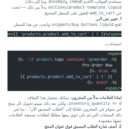
تستخدم القوالب الأقدم (Debut، وBrooklyn، وما إلى ذلك)
sections/product-template.liquid
بدلاً من ذلك — ابحث
عن
add_to_cart
للعثور على السطر الصحيح.
1. تغيير نص الزر
افتح
snippets/buy-buttons.liquid
وابحث عن هذا السطر:
>
span
>{{ 
'products.product.add_to_cart'
 | 
t
 }}</
span
<
استبدله بـ:
>
span
<
 -%}
if
 product
.tags 
contains
 'preorder'
  {%- 
    Pre-Order Now
 -%}
else
  {%- 
 }}
 | 
t
'products.product.add_to_cart'
    {{ 
 -%}
endif
  {%- 
>
span
</
لماذا العلامات بدلاً من المخزون:
يمكنك تشغيل هذا الإيقاف
inventory_quantity <= 0
، ولكن بعد ذلك سيتم تحويل كل منتج
غير متوفر في المخزون تلقائيًا إلى “الطلب المسبق الآن” - بما في
ذلك المنتجات التي لم تكن تنوي بيعها مطلقًا كطلبات مسبقة. العلامات
تبقيها مقصودة.
2. أضف شارة الطلب المسبق فوق عنوان المنتج