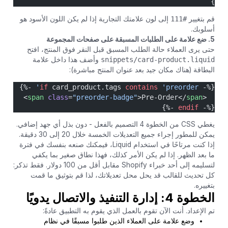
}
قم بتغيير
#111
إلى لون علامتك التجارية إذا لم يكن اللون الأسود هو
أسلوبك.
5. ضع علامة على الطلبات المسبقة على صفحات المجموعة
حتى يرى العملاء حالة الطلب المسبق قبل النقر فوق المنتج، افتح
snippets/card-product.liquid
وأضف هذا داخل علامة
البطاقة (هناك مكان جيد بعد عنوان المنتج مباشرة):
 -%}
if
 card_product.tags 
contains
 'preorder'
{%- 
>
span
 class
=
"preorder-badge"
>Pre-Order</
span
  <
 -%}
endif
{%- 
يغطي CSS من الخطوة 4 التصميم بالفعل - دون بذل أي جهد إضافي.
يمكن للمطور إجراء جميع التعديلات الخمسة خلال 20 إلى 30 دقيقة.
إذا كنت مرتاحًا في استخدام Liquid، فيمكنك صنعه بنفسك في فترة
ما بعد الظهر. إذا لم يكن الأمر كذلك، فهذا نطاق صغير بما يكفي
لتسليمه إلى أحد خبراء Shopify مقابل أقل من 100 دولار. فقط تذكر:
كل تحديث للقالب قد يحل محل تعديلاتك، لذا قم بتوثيق ما قمت
بتغييره.
الخطوة 4: إدارة التنفيذ والاتصال يدويًا
تم الإعداد. أنت الآن تقوم بالعمل الذي يقوم به التطبيق عادةً:
وضع علامة على العملاء الذين طلبوا مسبقًا في نظام