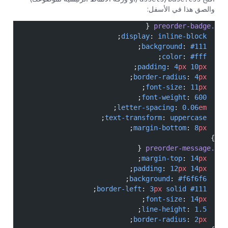
والصق هذا في الأسفل:
 {
.preorder-badge
;
: 
inline-block
  display
;
: 
#111
  background
;
: 
#fff
  color
;
: 
4
px
 10
px
  padding
;
: 
4
px
  border-radius
;
: 
11
px
  font-size
;
: 
600
  font-weight
;
: 
0.06
em
  letter-spacing
;
: 
uppercase
  text-transform
;
: 
8
px
  margin-bottom
}
 {
.preorder-message
;
: 
14
px
  margin-top
;
: 
12
px
 14
px
  padding
;
: 
#f6f6f6
  background
;
: 
3
px
 solid
 #111
  border-left
;
: 
14
px
  font-size
;
: 
1.5
  line-height
;
: 
2
px
  border-radius