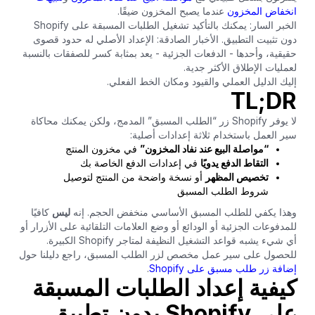
انخفاض المخزون
عندما يصبح المخزون ضيقًا.
الخبر السار: يمكنك بالتأكيد تشغيل الطلبات المسبقة على Shopify
دون تثبيت التطبيق. الأخبار الصادقة: الإعداد الأصلي له حدود قصوى
حقيقية، وأحدها - الدفعات الجزئية - يعد بمثابة كسر للصفقات بالنسبة
لعمليات الإطلاق الأكثر جدية.
إليك الدليل العملي والقيود ومكان الخط الفعلي.
TL;DR
لا يوفر Shopify زر “الطلب المسبق” المدمج، ولكن يمكنك محاكاة
سير العمل باستخدام ثلاثة إعدادات أصلية:
“مواصلة البيع عند نفاد المخزون”
في مخزون المنتج
التقاط الدفع يدويًا
في إعدادات الدفع الخاصة بك
تخصيص المظهر
أو نسخة واضحة من المنتج لتوصيل
شروط الطلب المسبق
وهذا يكفي للطلب المسبق الأساسي منخفض الحجم. إنه
ليس
كافيًا
للمدفوعات الجزئية أو الودائع أو وضع العلامات التلقائية على الأزرار أو
أي شيء يشبه قواعد التشغيل النظيفة لمتاجر Shopify الكبيرة.
للحصول على سير عمل مخصص لزر الطلب المسبق، راجع دليلنا حول
إضافة زر طلب مسبق على Shopify
.
كيفية إعداد الطلبات المسبقة
على Shopify بدون تطبيق