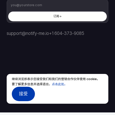
订阅
support@notify-me.io
+1 604-373-9085
CN
▼
继续浏览即表示您接受我们和我们的营销合作伙伴使用 cookie。
© 2026 保留所有权利。
要了解更多信息并选择退出，
点击此处。
服务条款
隐私政策
接受