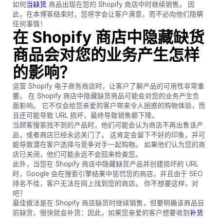
如何
当缺货
商品出现在您的 Shopify 商店中时继续销售。 因
此，在本博客结束时，您将学会让客户满意，而不必向他们隐瞒
任何事情！
在 Shopify 商店中隐藏缺货
商品会对您的业务产生怎样
的影响？
运营 Shopify 电子商务商店时，让客户了解产品的可用性非常重
要。 在 Shopify 商店中隐藏缺货商品可能会对您的业务产生负
面影响。 它不仅会给您亲爱的客户带来令人困惑的购物体验，而
且还可能导致 URL 损坏，最终导致销售额下降。
当顾客搜索找不到的产品时，他们可能会认为商店不再出售该产
品，或者商店已经永远关门了。 这肯定会留下不好的印象，并可
能导致潜在客户选择与竞争对手一起购物。 如果他们认为您的商
店已关闭，他们可能永远不会回来检查您。
此外，当您在 Shopify 商店中隐藏缺货产品并创建损坏的 URL
时，Google 会在搜索引擎结果中惩罚您的商店，并且由于 SEO
排名不佳，客户无法在网上找到您的商店。 你不想要这样，对
吧？
最佳做法是在 Shopify 商店缺货时继续销售，但要明确该商品目
前缺货，很快就会补货：因此，如果您亲爱的客户想要收到
补货