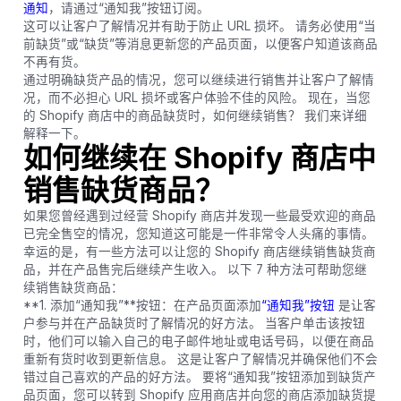
通知
，请通过“通知我”按钮订阅。
这可以让客户了解情况并有助于防止 URL 损坏。 请务必使用“当
前缺货”或“缺货”等消息更新您的产品页面，以便客户知道该商品
不再有货。
通过明确缺货产品的情况，您可以继续进行销售并让客户了解情
况，而不必担心 URL 损坏或客户体验不佳的风险。 现在，当您
的 Shopify 商店中的商品缺货时，如何继续销售？ 我们来详细
解释一下。
如何继续在 Shopify 商店中
销售缺货商品？
如果您曾经遇到过经营 Shopify 商店并发现一些最受欢迎的商品
已完全售空的情况，您知道这可能是一件非常令人头痛的事情。
幸运的是，有一些方法可以让您的 Shopify 商店继续销售缺货商
品，并在产品售完后继续产生收入。 以下 7 种方法可帮助您继
续销售缺货商品：
**1. 添加“通知我”**按钮：在产品页面添加
“通知我”按钮
是让客
户参与并在产品缺货时了解情况的好方法。 当客户单击该按钮
时，他们可以输入自己的电子邮件地址或电话号码，以便在商品
重新有货时收到更新信息。 这是让客户了解情况并确保他们不会
错过自己喜欢的产品的好方法。 要将“通知我”按钮添加到缺货产
品页面，您可以转到 Shopify 应用商店并向您的商店添加缺货提