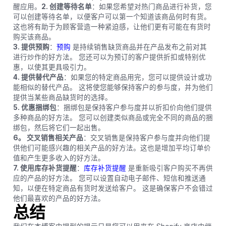
醒应用。
2. 创建等待名单
：如果您希望对热门商品进行补货，您
可以创建等待名单，以便客户可以第一个知道该商品何时有货。
这也将有助于为顾客营造一种紧迫感，让他们更有可能在有货时
购买该商品。
3. 提供预购
：
预购
是持续销售缺货商品并在产品发布之前对其
进行炒作的好方法。 您还可以为预订的客户提供折扣或特别优
惠，以使其更具吸引力。
4. 提供替代产品
：如果您的特定商品用完，您可以提供设计或功
能相似的替代产品。 这将使您能够保持客户的参与度，并为他们
提供当某些商品缺货时的选择。
5. 优惠捆绑包
：捆绑包是保持客户参与度并以折扣价向他们提供
多种商品的好方法。 您可以创建类似商品或完全不同的商品的捆
绑包，然后将它们一起出售。
6。 交叉销售相关产品
：交叉销售是保持客户参与度并向他们提
供他们可能感兴趣的相关产品的好方法。这也是增加平均订单价
值和产生更多收入的好方法。
7. 使用库存补货提醒
：
库存补货提醒
是重新吸引客户购买不再供
应的产品的好方法。 您可以设置自动电子邮件、短信和推送通
知，以便在特定商品有货时发送给客户。 这是确保客户不会错过
他们最喜欢的产品的好方法。
总结