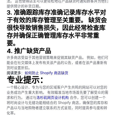
法。 这也使得店主可以更轻松地在产品缺货时通知顾客并为他们
提供预计的补货日期。
3. 准确跟踪库存准确记录库存水平对
于有效的库存管理至关重要。 缺货会
很快导致销售损失，因此经常检查库
存并确保正确管理库存水平非常重
要。
4. 推广缺货产品
许多商店受益于其他营销策略来促销其缺货产品。 例如，他们可
能会在社交媒体上发布有关该产品的公告，或者在该产品重新有
货时设置折扣。
阅读更多
：
如何防止 Shopify 商店缺货
专业提示
：
一个精心设计、专为与您的区域客户产生共鸣的网站可以对您的
业务成功产生重大影响。 有效瞄准当地市场首先要了解受众的需
求和行为。 通过与
洛杉矶网页设计机构
合作，您可以创建一个
将时尚设计与无缝功能相结合的 Shopify 商店，确保您的库存和
产品以与当地购物者建立联系的方式呈现，同时提高参与度和转
化率。