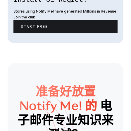
Stores using Notify Me! have generated Millions in Revenue.
Join the club:
START FREE
准备好放置
Notify Me! 的
电
子邮件专业知识来