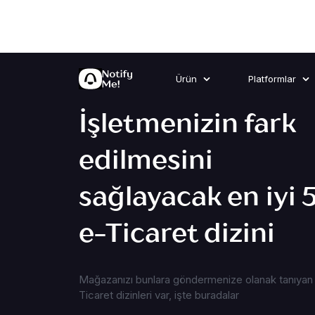
Ürün
Platformlar
İşletmenizin fark
edilmesini
sağlayacak en iyi 
e-Ticaret dizini
Mağazanızı bunlara göndermenize olanak tanıyan
Ticaret dizinleri var, işte buradalar