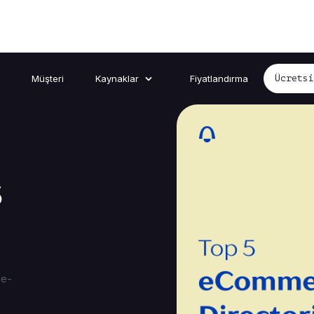
Müşteri
Kaynaklar
Fiyatlandırma
Ücrets
5
 e-