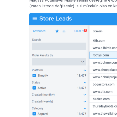
Mağaza Potansiyel Müşterilerinin desteğine e-post
(zaten listede değilseniz), sizi mümkün olan en k