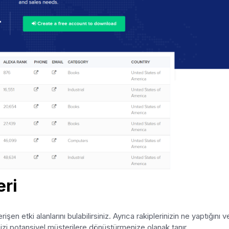
eri
şen etki alanlarını bulabilirsiniz. Ayrıca rakiplerinizin ne yaptığını v
nizi potansiyel müşterilere dönüştürmenize olanak tanır.