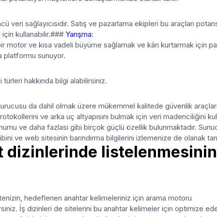
cü veri sağlayıcısıdır. Satış ve pazarlama ekipleri bu araçları potan
için kullanabilir.###
Yarışma
:
 bir motor ve kısa vadeli büyüme sağlamak ve kârı kurtarmak için p
ma platformu sunuyor.
ürleri hakkında bilgi alabilirsiniz.
luşturucusu da dahil olmak üzere mükemmel kalitede güvenlik araçlar
rotokollerini ve arka uç altyapısını bulmak için veri madenciliğini kull
konumu ve daha fazlası gibi birçok güçlü özellik bulunmaktadır. Sun
i ve web sitesinin barındırma bilgilerini izlemenize de olanak tanı
t dizinlerinde listelenmesinin
tenizin, hedeflenen anahtar kelimeleriniz için arama motoru
iniz. İş dizinleri de sitelerini bu anahtar kelimeler için optimize ede