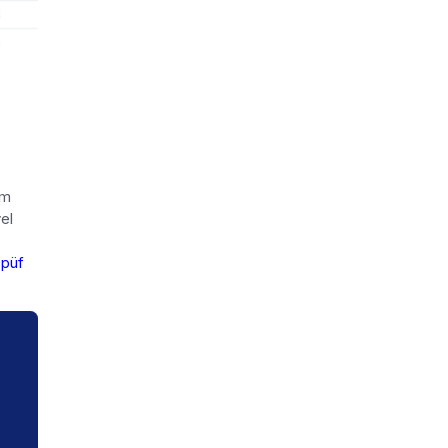
ım
el
 püf