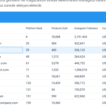
a gönderin ve mağazanızın listeye eklenmesini istediğinizi bildiri
ısa sürede ekleyeceklerdir.