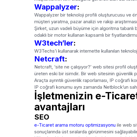
Wappalyzer
:
Wappalyzer bir teknoloji profili oluşturucusu ve ön
müşteri yaratma, pazar analizi ve rakip araştırması 
Şirket, uzun vadeli büyüme için algoritma tabanlı
odaklı bir motor kullanan kapsamlı bir fiyatlandır
W3tech’ler
:
W3Techs’i kullanarak internette kullanılan teknoloji t
Netcraft
:
Netcraft, ‘site ne çalışıyor?’ web sitesi profil o
üreten eski bir isimdir. Bir web sitesinin güvenlik p
Araçta ayrıntılı güvenlik raporlaması, IP coğrafi 
IP coğrafi konumu aynı zamanda Netblock’un sahibin
İşletmenizin e-Ticare
avantajları
SEO
e-Ticaret arama motoru optimizasyonu
ile web si
sonuçlarında üst sıralarda görünmesini sağlayabilirs