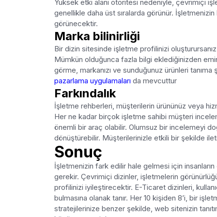
Yüksek etki alanı otoritesi nedeniyle, çevrimiçi iş
genellikle daha üst sıralarda görünür. İşletmenizin 
görünecektir.
Marka bilinirliği
Bir dizin sitesinde işletme profilinizi oluşturursa
Mümkün olduğunca fazla bilgi eklediğinizden emin ol
görme, markanızı ve sunduğunuz ürünleri tanıma şan
pazarlama uygulamaları
da mevcuttur
Farkındalık
İşletme rehberleri, müşterilerin ürününüz veya hizm
Her ne kadar birçok işletme sahibi müşteri inceleme
önemli bir araç olabilir. Olumsuz bir incelemeyi 
dönüştürebilir. Müşterilerinizle etkili bir şekilde i
Sonuç
İşletmenizin fark edilir hale gelmesi için insanları
gerekir. Çevrimiçi dizinler, işletmelerin görünürlü
profilinizi iyileştirecektir. E-Ticaret dizinleri, kullanı
bulmasına olanak tanır. Her 10 kişiden 8’i, bir işl
stratejilerinize benzer şekilde, web sitenizin tanıtım