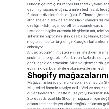
Örneğin çevrimiçi bir rehber kullanarak yakınınızdak
çevrimiçi sipariş ettiğiniz ürünleri teslim alabilece
E-ticaret dizinleri farklı değildir. E-Ticaret işletmel
alıntı siteleri olarak da adlandırılan çevrimiçi dizi
özelliğin kilidini açan ücretli bir seçenek vardır.
Listelenen bilgiler arasında bir şirketin adı, telef
şirketin ne yaptığına ilişkin kısa bir açıklama, fotoğ
müşterileri bu tür bilgiler için Google’ı kullanırken
anlamıyor.
Ancak Google’ın, müşterilerinize istedikleri arama 
unutmamanız gerekir. Yani birden fazla dizinde ye
görülür şekilde artacaktır. Sizin ve işletmenizin iş
edinmek için bu makaleyi okumaya devam edin.
Shopify mağazalarının
Mağazanızı burada öne çıkarabilmek amacıyla Shop
Müşterileri önemle tavsiye edilir. Veri ve analiz t
güvenilmektedir. Elbette bu seyirciyi kaçırmak is
StoreLeads özellikle Shopify mağazaları için değ
onların listelerinde yer alabileceğiniz anlamına geli