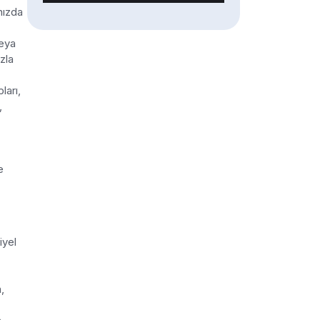
nızda
veya
azla
ları,
,
e
iyel
,