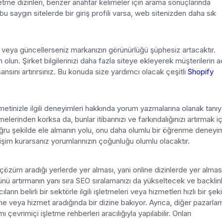
letme dizinleri, benzer anahtar kelimeler için arama sonuçlarında
bu saygın sitelerde bir giriş profili varsa, web sitenizden daha sık
nız veya güncellerseniz markanızın görünürlüğü şüphesiz artacaktır.
un. Şirket bilgilerinizi daha fazla siteye ekleyerek müşterilerin ad
sını artırırsınız. Bu konuda size yardımcı olacak çeşitli
Shopify
etinizle ilgili deneyimleri hakkında yorum yazmalarına olanak tanıya
lerinden korksa da, bunlar itibarınızı ve farkındalığınızı artırmak iç
doğru şekilde ele almanın yolu, onu daha olumlu bir öğrenme deneyi
letişim kurarsanız yorumlarınızın çoğunluğu olumlu olacaktır.
n çözüm aradığı yerlerde yer alması, yani online dizinlerde yer almas
ğünü artırmanın yanı sıra SEO sıralamanızı da yükseltecek ve backlin
cıların belirli bir sektörle ilgili işletmeleri veya hizmetleri hızlı bir şek
etme veya hizmet aradığında bir dizine bakıyor. Ayrıca, diğer pazarla
ı çevrimiçi işletme rehberleri aracılığıyla yapılabilir. Onları