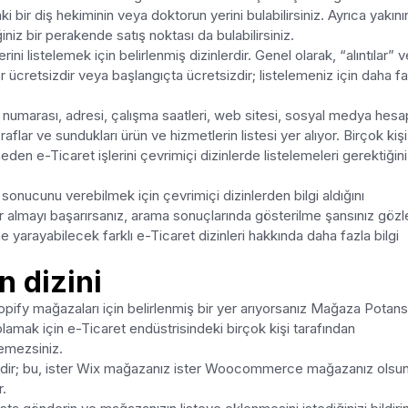
i bir diş hekiminin veya doktorun yerini bulabilirsiniz. Ayrıca yakını
ğiniz bir perakende satış noktası da bulabilirsiniz.
erini listelemek için belirlenmiş dizinlerdir. Genel olarak, “alıntılar” 
nler ücretsizdir veya başlangıçta ücretsizdir; listelemeniz için daha f
on numarası, adresi, çalışma saatleri, web sitesi, sosyal medya hesap
raflar ve sundukları ürün ve hizmetlerin listesi yer alıyor. Birçok kişi
 neden e-Ticaret işlerini çevrimiçi dizinlerde listelemeleri gerektiğini
sonucunu verebilmek için çevrimiçi dizinlerden bilgi aldığını
r almayı başarırsanız, arama sonuçlarında gösterilme şansınız gözl
ine yarayabilecek farklı e-Ticaret dizinleri hakkında daha fazla bilgi
 dizini
ify mağazaları için belirlenmiş bir yer arıyorsanız Mağaza Potans
oplamak için e-Ticaret endüstrisindeki birçok kişi tarafından
temezsiniz.
ildir; bu, ister Wix mağazanız ister Woocommerce mağazanız olsun
r.