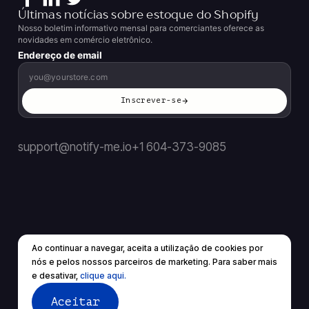
Últimas notícias sobre estoque do Shopify
Nosso boletim informativo mensal para comerciantes oferece as
novidades em comércio eletrônico.
Endereço de email
Inscrever-se
support@notify-me.io
+1 604-373-9085
Ao continuar a navegar, aceita a utilização de cookies por
PT
▼
nós e pelos nossos parceiros de marketing. Para saber mais
© 2026 Todos os direitos reservados.
e desativar,
clique aqui.
Termos de Serviço
política de Privacidade
Aceitar