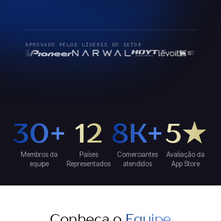
APROVADO PELOS LÍDERES DO SETOR
30+
12
8K+
5★
Membros da
Países
Comerciantes
Avaliação da
equipe
Representados
atendidos
App Store
Conheça o
Equipe