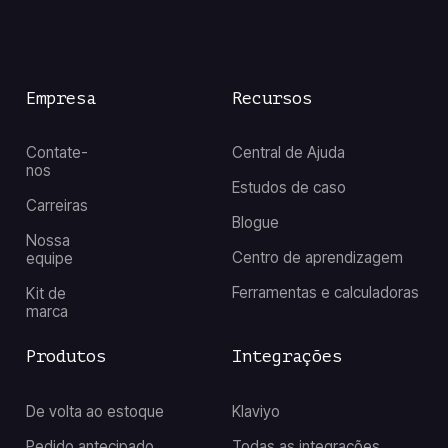
Empresa
Recursos
Contate-
Central de Ajuda
nos
Estudos de caso
Carreiras
Blogue
Nossa
Centro de aprendizagem
equipe
Ferramentas e calculadoras
Kit de
marca
Produtos
Integrações
De volta ao estoque
Klaviyo
Pedido antecipado
Todas as integrações