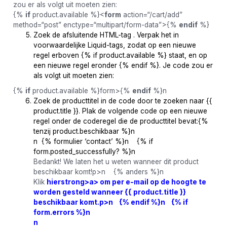
zou er als volgt uit moeten zien:
{%
if
product.available %}<
form
action=“/cart/add”
method=“post” enctype=“multipart/form-data”>{%
endif
%}
Zoek de afsluitende HTML-tag . Verpak het in
voorwaardelijke Liquid-tags, zodat op een nieuwe
regel erboven {% if product.available %} staat, en op
een nieuwe regel eronder {% endif %}. Je code zou er
als volgt uit moeten zien:
{%
if
product.available %}form>{%
endif
%}n
Zoek de producttitel in de code door te zoeken naar {{
product.title }}. Plak de volgende code op een nieuwe
regel onder de coderegel die de producttitel bevat:{%
tenzij product.beschikbaar %}n
n {% formulier ‘contact’ %}n {% if
form.posted_successfully? %}n
Bedankt! We laten het u weten wanneer dit product
beschikbaar komt!p>n {% anders %}n
Klik
hierstrong>a> om per e-mail op de hoogte te
worden gesteld wanneer {{ product.title }}
beschikbaar komt.p>n {% endif %}n {% if
form.errors %}n
n