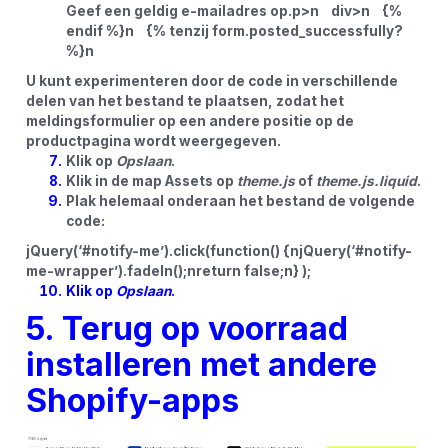
Geef een geldig e-mailadres op.p>n div>n {%
endif %}n {% tenzij form.posted_successfully?
%}n
U kunt experimenteren door de code in verschillende
delen van het bestand te plaatsen, zodat het
meldingsformulier op een andere positie op de
productpagina wordt weergegeven.
Klik op
Opslaan
.
Klik in de map Assets op
theme.js
of
theme.js.liquid
.
Plak helemaal onderaan het bestand de volgende
code:
jQuery(‘#notify-me’).click(function() {njQuery(‘#notify-
me-wrapper’).fadeIn();nreturn false;n} );
Klik op
Opslaan
.
5. Terug op voorraad
installeren met andere
Shopify-apps