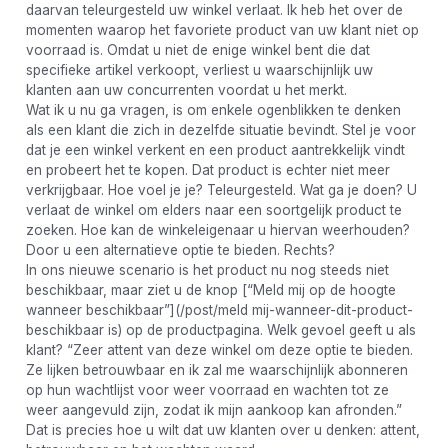
daarvan teleurgesteld uw winkel verlaat. Ik heb het over de
momenten waarop het favoriete product van uw klant niet op
voorraad is. Omdat u niet de enige winkel bent die dat
specifieke artikel verkoopt, verliest u waarschijnlijk uw
klanten aan uw concurrenten voordat u het merkt.
Wat ik u nu ga vragen, is om enkele ogenblikken te denken
als een klant die zich in dezelfde situatie bevindt. Stel je voor
dat je een winkel verkent en een product aantrekkelijk vindt
en probeert het te kopen. Dat product is echter niet meer
verkrijgbaar. Hoe voel je je? Teleurgesteld. Wat ga je doen? U
verlaat de winkel om elders naar een soortgelijk product te
zoeken. Hoe kan de winkeleigenaar u hiervan weerhouden?
Door u een alternatieve optie te bieden. Rechts?
In ons nieuwe scenario is het product nu nog steeds niet
beschikbaar, maar ziet u de knop [“Meld mij op de hoogte
wanneer beschikbaar”](/post/meld mij-wanneer-dit-product-
beschikbaar is) op de productpagina. Welk gevoel geeft u als
klant? “Zeer attent van deze winkel om deze optie te bieden.
Ze lijken betrouwbaar en ik zal me waarschijnlijk abonneren
op hun wachtlijst voor weer voorraad en wachten tot ze
weer aangevuld zijn, zodat ik mijn aankoop kan afronden.”
Dat is precies hoe u wilt dat uw klanten over u denken: attent,