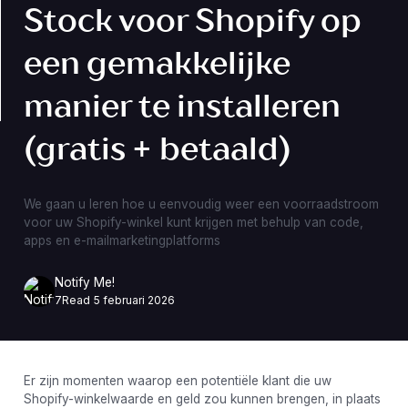
Stock voor Shopify op
een gemakkelijke
manier te installeren
(gratis + betaald)
We gaan u leren hoe u eenvoudig weer een voorraadstroom
voor uw Shopify-winkel kunt krijgen met behulp van code,
apps en e-mailmarketingplatforms
Notify Me!
7
Read
5 februari 2026
Er zijn momenten waarop een potentiële klant die uw
Shopify-winkelwaarde en geld zou kunnen brengen, in plaats