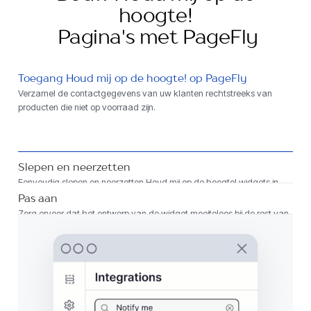
hoogte!
Pagina's met PageFly
Toegang Houd mij op de hoogte! op PageFly
Verzamel de contactgegevens van uw klanten rechtstreeks van
producten die niet op voorraad zijn.
Slepen en neerzetten
Eenvoudig slepen en neerzetten Houd mij op de hoogte! widgets in
elke PageFly-indeling.
Pas aan
Zorg ervoor dat het ontwerp van de widget moeiteloos bij de rest van
uw pagina past.